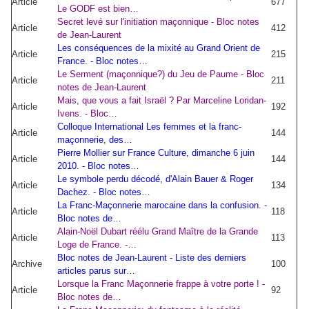
Article
677
Le GODF est bien…
Secret levé sur l'initiation maçonnique - Bloc notes
Article
412
de Jean-Laurent
Les conséquences de la mixité au Grand Orient de
Article
215
France. - Bloc notes…
Le Serment (maçonnique?) du Jeu de Paume - Bloc
Article
211
notes de Jean-Laurent
Mais, que vous a fait Israël ? Par Marceline Loridan-
Article
192
Ivens. - Bloc…
Colloque International Les femmes et la franc-
Article
144
maçonnerie, des…
Pierre Mollier sur France Culture, dimanche 6 juin
Article
144
2010. - Bloc notes…
Le symbole perdu décodé, d'Alain Bauer & Roger
Article
134
Dachez. - Bloc notes…
La Franc-Maçonnerie marocaine dans la confusion. -
Article
118
Bloc notes de…
Alain-Noël Dubart réélu Grand Maître de la Grande
Article
113
Loge de France. -…
Bloc notes de Jean-Laurent - Liste des derniers
Archive
100
articles parus sur…
Lorsque la Franc Maçonnerie frappe à votre porte ! -
Article
92
Bloc notes de…