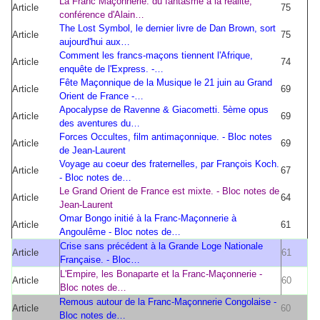
La Franc Maçonnerie: du fantasme à la réalité,
Article
75
conférence d'Alain…
The Lost Symbol, le dernier livre de Dan Brown, sort
Article
75
aujourd'hui aux…
Comment les francs-maçons tiennent l'Afrique,
Article
74
enquête de l'Express. -…
Fête Maçonnique de la Musique le 21 juin au Grand
Article
69
Orient de France -…
Apocalypse de Ravenne & Giacometti. 5ème opus
Article
69
des aventures du…
Forces Occultes, film antimaçonnique. - Bloc notes
Article
69
de Jean-Laurent
Voyage au coeur des fraternelles, par François Koch.
Article
67
- Bloc notes de…
Le Grand Orient de France est mixte. - Bloc notes de
Article
64
Jean-Laurent
Omar Bongo initié à la Franc-Maçonnerie à
Article
61
Angoulême - Bloc notes de…
Crise sans précédent à la Grande Loge Nationale
Article
61
Française. - Bloc…
L'Empire, les Bonaparte et la Franc-Maçonnerie -
Article
60
Bloc notes de…
Remous autour de la Franc-Maçonnerie Congolaise -
Article
60
Bloc notes de…