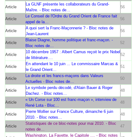
La GLNF présente les collaborateurs du Grand-
Article
56
Maître. - Bloc notes de…
Le Conseil de l'Ordre du Grand Orient de France fait
Article
56
appel de la…
A quoi sert la Franc-Maçonnerie ? - Bloc notes de
Article
56
Jean-Laurent
Blaise Diagne, homme politique et franc-maçon. -
Article
52
Bloc notes de…
10 décembre 1957 : Albert Camus reçoit le prix Nobel
Article
52
de littérature.…
En attendant le 10 juin ... Le commissaire Marcas &
Article
51
le Grand Orient…
La droite et les francs-maçons dans Valeurs
Article
50
Actuelles - Bloc notes de…
Le symbole perdu décodé, d'Alain Bauer & Roger
Article
48
Dachez. - Bloc notes…
« Un Corse sur 100 est franc-maçon », interview de
Article
48
René Lota - Bloc…
Pierre Mollier sur France Culture, dimanche 6 juin
Article
48
2010. - Bloc notes…
Statistiques de ce bloc-notes pour mai 2010. - Bloc
Article
47
notes de…
Washington, La Fayette, le Capitole .... - Bloc notes