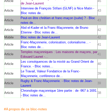
Article
45
de Jean-Laurent
Interview de François Stifani (GLNF) à Nice Matin -
Article
43
Bloc notes de…
Peut-on être chrétien et franc-maçon (suite) ? - Bloc
Article
43
notes de…
Abd el-Kader et la Franc-Maçonnerie, de Bruno
Article
42
Etienne - Bloc notes de…
Mobile
Bloc notes de Jean-Laurent
42
Franc-Maçonnerie, colonisation, colonialisme... -
Article
41
Bloc notes de…
Temples maçonniques : Les maisons de maçons, par
Article
41
Edouard Launet -…
Les conséquences de la mixité au Grand Orient de
Article
40
France. - Bloc notes…
Le Travail, Valeur Fondatrice de la Franc-
Article
39
Maçonnerie, conférence de…
Rugby & Franc-Maçonnerie. - Bloc notes de Jean-
Article
39
Laurent
Chronologie maçonnique 1ère partie : de -967 à 1691.
Article
38
- Bloc notes de…
#A propos de ce bloc-notes