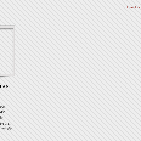
Lire la 
res
nce
otre
de
viv, il
u musée