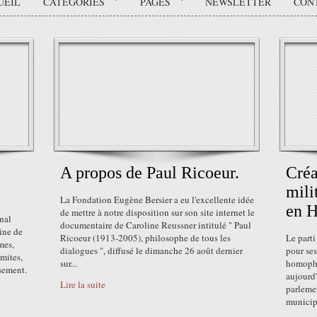
UEIL
CATÉGORIES
PAGES
NEWSLETTER
CON
A propos de Paul Ricoeur.
Créa
mili
La Fondation Eugène Bersier a eu l'excellente idée
en H
de mettre à notre disposition sur son site internet le
nal
documentaire de Caroline Reussner intitulé " Paul
ine de
Ricoeur (1913-2005), philosophe de tous les
Le parti
mes,
dialogues ", diffusé le dimanche 26 août dernier
pour ses
émites,
sur...
homophob
ssement.
aujourd'
Lire la suite
parleme
municipa