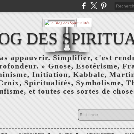
OG DES SPIRITU
as appauvrir. Simplifier, c'est rendr
profondeur. » Gnose, Esotérisme, F
inisme, Initiation, Kabbale, Marti
Croix, Spiritualités, Symbolisme, T
ufisme, et toutes ces sortes de choses