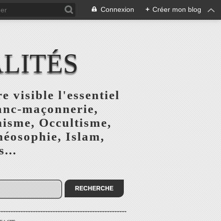
Connexion
+
Créer mon blog
ALITÉS
e visible l'essentiel
ranc-maçonnerie,
nisme, Occultisme,
héosophie, Islam,
...