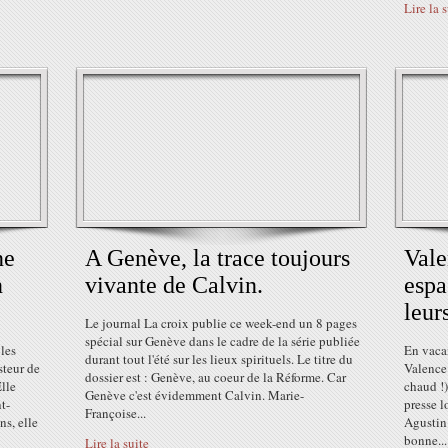
Lire la 
ne
A Genève, la trace toujours
Vale
n
vivante de Calvin.
espa
leur
Le journal La croix publie ce week-end un 8 pages
spécial sur Genève dans le cadre de la série publiée
les
En vaca
durant tout l'été sur les lieux spirituels. Le titre du
steur de
Valence 
dossier est : Genève, au coeur de la Réforme. Car
lle
chaud !)
Genève c'est évidemment Calvin. Marie-
t-
presse l
Françoise...
ns, elle
Agustin 
bonne...
Lire la suite