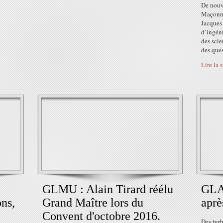
De nouv
Maçonni
Jacques 
d’ingén
des scie
des ques
Lire la 
GLMU : Alain Tirard réélu
GLA
ns,
Grand Maître lors du
aprè
Convent d'octobre 2016.
Des tur