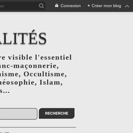
Connexion
+
Créer mon blog
ALITÉS
e visible l'essentiel
ranc-maçonnerie,
nisme, Occultisme,
héosophie, Islam,
...