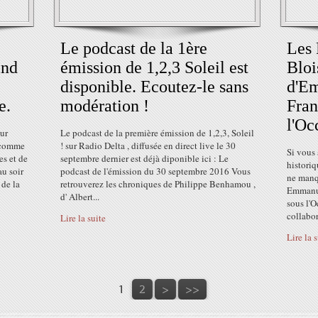
Le podcast de la 1ère
Les 
and
émission de 1,2,3 Soleil est
Bloi
disponible. Ecoutez-le sans
d'Em
e.
modération !
Fran
l'Oc
our
Le podcast de la première émission de 1,2,3, Soleil
c comme
! sur Radio Delta , diffusée en direct live le 30
Si vous 
s et de
septembre dernier est déjà diponible ici : Le
historiq
au soir
podcast de l'émission du 30 septembre 2016 Vous
ne manq
 de la
retrouverez les chroniques de Philippe Benhamou ,
Emmanue
d' Albert...
sous l'O
collabor
Lire la suite
Lire la 
1
2
>
>>