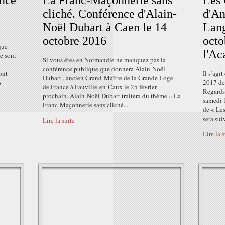
ance
La Franc-Maçonnerie sans
Les 
cliché. Conférence d'Alain-
d'An
Noël Dubart à Caen le 14
Lang
octobre 2016
octo
que
l'A
e sont
Si vous êtes en Normandie ne manquez pas la
conférence publique que donnera Alain-Noël
ont
Il s’agi
Dubart , ancien Grand-Maître de la Grande Loge
s
2017 de
de France à Fauville-en-Caux le 25 février
Regards
prochain. Alain-Noël Dubart traitera du thème « La
samedi 
Franc-Maçonnerie sans cliché...
de « Le
sera suiv
Lire la suite
Lire la 