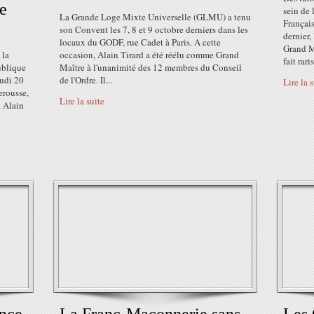
le
sein de
La Grande Loge Mixte Universelle (GLMU) a tenu
Françai
son Convent les 7, 8 et 9 octobre derniers dans les
dernier,
locaux du GODF, rue Cadet à Paris. A cette
Grand M
 la
occasion, Alain Tirard a été réélu comme Grand
fait rari
ublique
Maître à l'unanimité des 12 membres du Conseil
eudi 20
de l'Ordre. Il...
Lire la 
erousse,
Lire la suite
. Alain