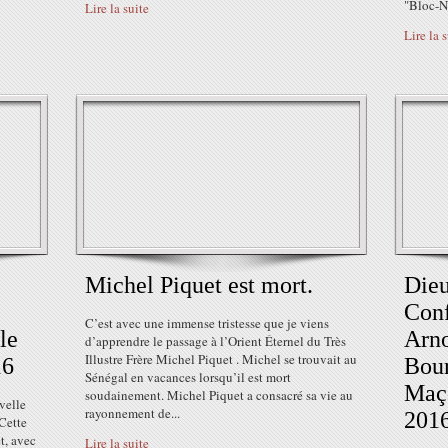
"Bloc-No
Lire la suite
Lire la 
Michel Piquet est mort.
Dieu
Conf
C’est avec une immense tristesse que je viens
 le
Arno
d’apprendre le passage à l’Orient Éternel du Très
Illustre Frère Michel Piquet . Michel se trouvait au
16
Bour
Sénégal en vacances lorsqu’il est mort
Maço
soudainement. Michel Piquet a consacré sa vie au
velle
rayonnement de...
2016
 Cette
t, avec
Lire la suite