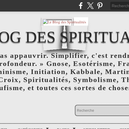
OG DES SPIRITU
as appauvrir. Simplifier, c'est rendr
profondeur. » Gnose, Esotérisme, F
inisme, Initiation, Kabbale, Marti
Croix, Spiritualités, Symbolisme, T
ufisme, et toutes ces sortes de choses