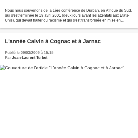
Nous nous souvenons de la 1ère conférence de Durban, en Afrique du Sud,
qui s'est terminée le 19 avril 2001 (deux jours avant les attentats aux Etats-
Unis), qui devait traiter du racisme et qui s'est transformée en mise en
accusation d'un seul état, Israël....
L'année Calvin à Cognac et à Jarnac
Publié le 09/03/2009 à 15:15
Par
Jean-Laurent Turbet