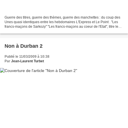
Guerre des titres, guerre des thèmes, guerre des manchettes : du coup des
Unes quasi identiques entre les hebdomaires L'Express et Le Point . "Les
francs-maçons de Sarkozy" "Les francs-maçons au coeur de l'Etat", titre le
premier quand le second met à...
Non à Durban 2
Publié le 11/03/2009 à 10:38
Par
Jean-Laurent Turbet