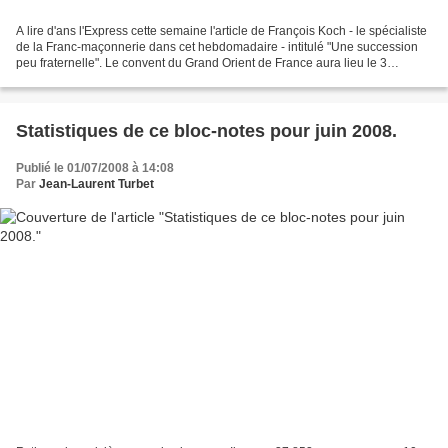
A lire d'ans l'Express cette semaine l'article de François Koch - le spécialiste
de la Franc-maçonnerie dans cet hebdomadaire - intitulé "Une succession
peu fraternelle". Le convent du Grand Orient de France aura lieu le 3
septembre prochain devra en...
Statistiques de ce bloc-notes pour juin 2008.
Publié le 01/07/2008 à 14:08
Par
Jean-Laurent Turbet