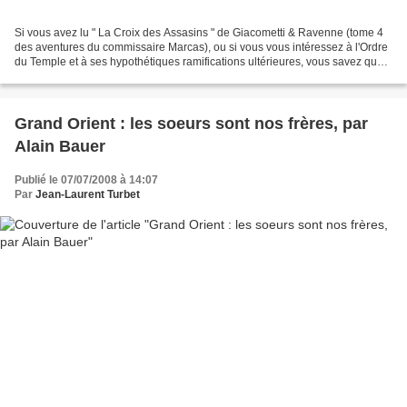
Si vous avez lu " La Croix des Assasins " de Giacometti & Ravenne (tome 4
des aventures du commissaire Marcas), ou si vous vous intéressez à l'Ordre
du Temple et à ses hypothétiques ramifications ultérieures, vous savez que
plusieurs " filiations " se...
Grand Orient : les soeurs sont nos frères, par
Alain Bauer
Publié le 07/07/2008 à 14:07
Par
Jean-Laurent Turbet