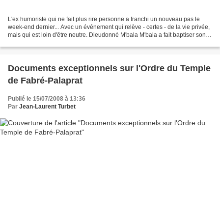
L'ex humoriste qui ne fait plus rire personne a franchi un nouveau pas le
week-end dernier... Avec un événement qui relève - certes - de la vie privée,
mais qui est loin d'être neutre. Dieudonné M'bala M'bala a fait baptiser son
3ème enfant, une fille,...
Documents exceptionnels sur l'Ordre du Temple
de Fabré-Palaprat
Publié le 15/07/2008 à 13:36
Par
Jean-Laurent Turbet