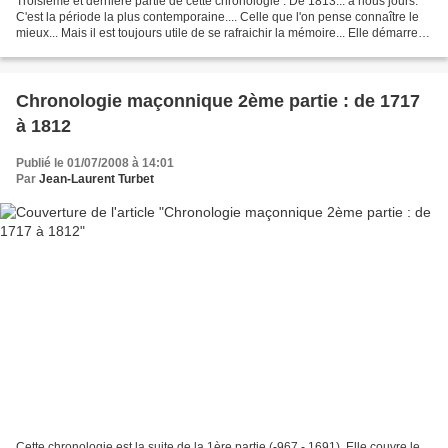
Troisième et dernière partie de cette chronologie : De 1813... à nous jours.
C'est la période la plus contemporaine.... Celle que l'on pense connaître le
mieux... Mais il est toujours utile de se rafraichir la mémoire... Elle démarre
avec l'unification...
Chronologie maçonnique 2ème partie : de 1717
à 1812
Publié le 01/07/2008 à 14:01
Par
Jean-Laurent Turbet
Cette chronologie est la suite de la 1ère partie (-967 - 1691). Elle couvre le