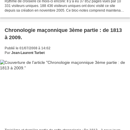
Rythme de croisière ce mois-ci encore: Il y a eu 37 852 pages vues par 10
331 visiteurs uniques. 188 436 visiteurs uniques ont donc visité ce site
depuis sa création en novembre 2005. Ce bloc-notes comprend maintenant
955 articles répartis en 24 catégories....
Chronologie maçonnique 3ème partie : de 1813
à 2009.
Publié le 01/07/2008 à 14:02
Par
Jean-Laurent Turbet