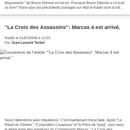
Maçonnerie " de Bruno Etienne en est un. Pourquoi Bruno Etienne a t-il écrit
ce livre? Parce que ses précédents ouvrages sur Abd el-Kader (voir la liste à
la fin de l'article) indiquant...
"La Croix des Assassins": Marcas 4 est arrivé.
Publié le 01/07/2008 à 13:55
Par
Jean-Laurent Turbet
Nous l'attendions avec impatience. C'est maintenant chose faite. Après "Le
Rituel de l'Ombre", "Conjuration Casanova" et "le Frère de Sang", voici venu
le 4ème tome des aventures du Commissaire Marcas, " La Croix des