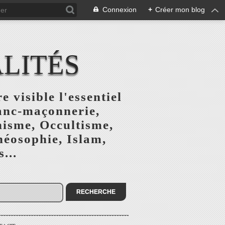
Connexion
+
Créer mon blog
ALITÉS
e visible l'essentiel
ranc-maçonnerie,
nisme, Occultisme,
héosophie, Islam,
...