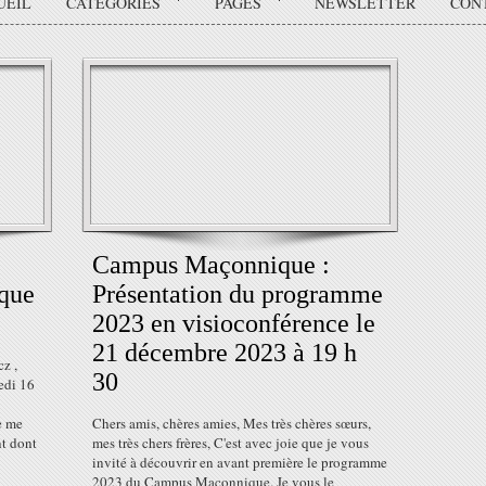
UEIL
CATÉGORIES
PAGES
NEWSLETTER
CON
Campus Maçonnique :
que
Présentation du programme
2023 en visioconférence le
21 décembre 2023 à 19 h
z ,
30
edi 16
e me
Chers amis, chères amies, Mes très chères sœurs,
nt dont
mes très chers frères, C'est avec joie que je vous
invité à découvrir en avant première le programme
2023 du Campus Maçonnique. Je vous le