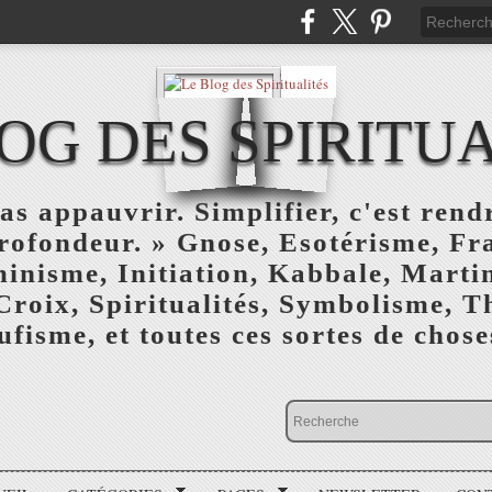
OG DES SPIRITU
as appauvrir. Simplifier, c'est rendr
profondeur. » Gnose, Esotérisme, F
inisme, Initiation, Kabbale, Marti
Croix, Spiritualités, Symbolisme, T
ufisme, et toutes ces sortes de choses