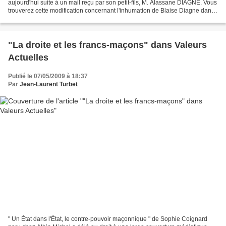
aujourd'hui suite à un mail reçu par son petit-fils, M. Alassane DIAGNE. Vous
trouverez cette modification concernant l'inhumation de Blaise Diagne dans
le corps du texte. C'est...
"La droite et les francs-maçons" dans Valeurs
Actuelles
Publié le 07/05/2009 à 18:37
Par
Jean-Laurent Turbet
" Un État dans l'État, le contre-pouvoir maçonnique " de Sophie Coignard