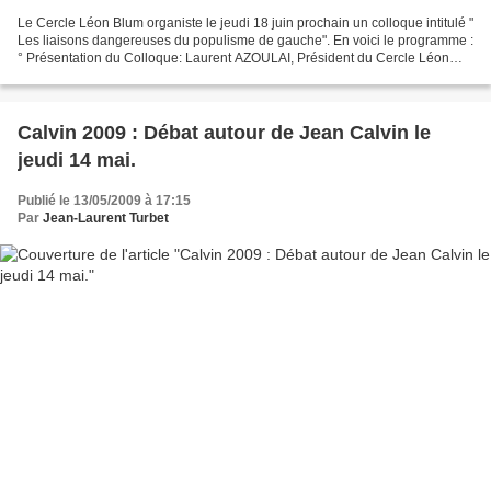
Le Cercle Léon Blum organiste le jeudi 18 juin prochain un colloque intitulé "
Les liaisons dangereuses du populisme de gauche". En voici le programme :
° Présentation du Colloque: Laurent AZOULAI, Président du Cercle Léon
BLUM. ° Les mots: Eric MARTY,...
Calvin 2009 : Débat autour de Jean Calvin le
jeudi 14 mai.
Publié le 13/05/2009 à 17:15
Par
Jean-Laurent Turbet