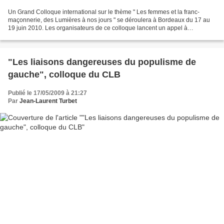
Un Grand Colloque international sur le thème " Les femmes et la franc-
maçonnerie, des Lumières à nos jours " se déroulera à Bordeaux du 17 au
19 juin 2010. Les organisateurs de ce colloque lancent un appel à
contributions afin de trouver des intervenants...
"Les liaisons dangereuses du populisme de
gauche", colloque du CLB
Publié le 17/05/2009 à 21:27
Par
Jean-Laurent Turbet