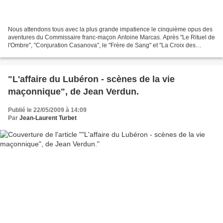
Nous attendons tous avec la plus grande impatience le cinquième opus des
aventures du Commissaire franc-maçon Antoine Marcas. Après "Le Rituel de
l'Ombre", "Conjuration Casanova", le "Frère de Sang" et "La Croix des
Assasins", le nouveau roman consacré...
"L'affaire du Lubéron - scènes de la vie
maçonnique", de Jean Verdun.
Publié le 22/05/2009 à 14:09
Par
Jean-Laurent Turbet