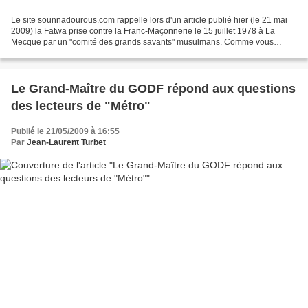
Le site sounnadourous.com rappelle lors d'un article publié hier (le 21 mai
2009) la Fatwa prise contre la Franc-Maçonnerie le 15 juillet 1978 à La
Mecque par un "comité des grands savants" musulmans. Comme vous
pourrez le lire ci dessous, cette fatwa...
Le Grand-Maître du GODF répond aux questions
des lecteurs de "Métro"
Publié le 21/05/2009 à 16:55
Par
Jean-Laurent Turbet