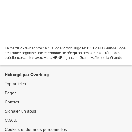
Le mardi 25 février prochain la loge Victor Hugo N°1331 de la Grande Loge
de France organise une cérémonie de réception des sœurs et frères des
obédiences amies avec Marc HENRY , ancien Grand Maître de la Grande
Loge de France. Sur le thème de « La laïcité...
Hébergé par Overblog
Top articles
Pages
Contact
Signaler un abus
C.G.U.
Cookies et données personnelles