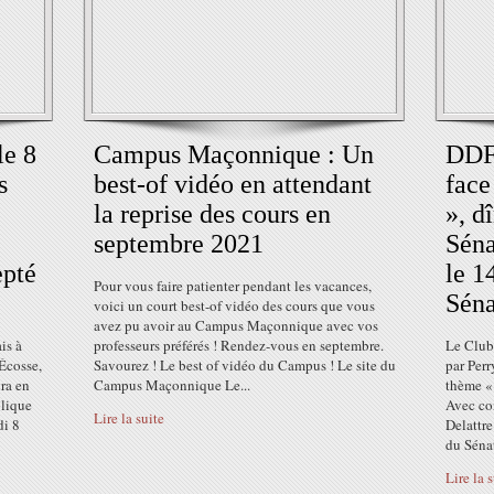
le 8
Campus Maçonnique : Un
DDF 
s
best-of vidéo en attendant
face
la reprise des cours en
», d
septembre 2021
Séna
epté
le 1
Pour vous faire patienter pendant les vacances,
Séna
voici un court best-of vidéo des cours que vous
avez pu avoir au Campus Maçonnique avec vos
is à
professeurs préférés ! Rendez-vous en septembre.
Le Club
Écosse,
Savourez ! Le best of vidéo du Campus ! Le site du
par Perr
ra en
Campus Maçonnique Le...
thème « 
olique
Avec co
Lire la suite
di 8
Delattre
du Sénat
Lire la 