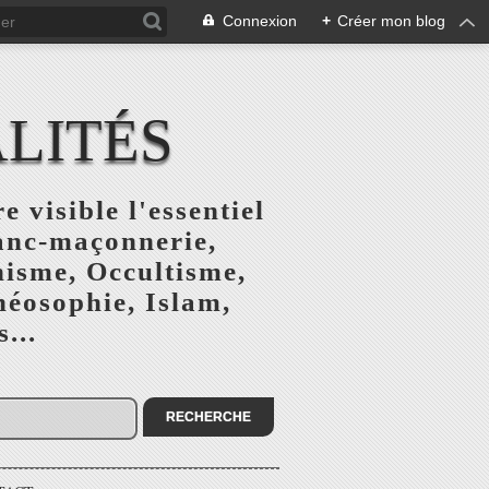
Connexion
+
Créer mon blog
ALITÉS
e visible l'essentiel
ranc-maçonnerie,
nisme, Occultisme,
héosophie, Islam,
...