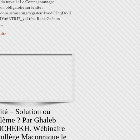
 du travail : Le Compagnonnage
ion obligatoire sur le site :
/zoom.us/meeting/register/tJwodO2hqDsvH
D3r6NTRJ7_yeLtfp4 René Guénon
...
suite
ité – Solution ou
lème ? Par Ghaleb
CHEIKH. Wébinaire
ollège Maçonnique le