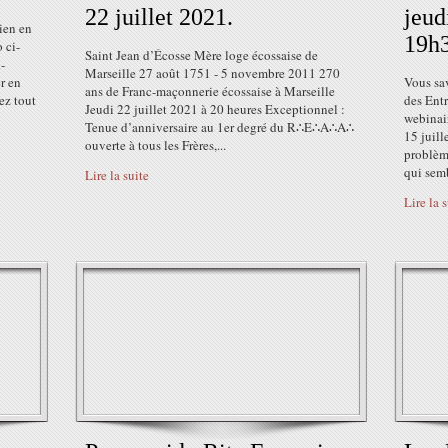
22 juillet 2021.
jeud
ien en
19h3
o ci-
Saint Jean d’Écosse Mère loge écossaise de
-
Marseille 27 août 1751 - 5 novembre 2011 270
r en
Vous sa
ans de Franc-maçonnerie écossaise à Marseille
ez tout
des Entr
Jeudi 22 juillet 2021 à 20 heures Exceptionnel :
webinai
Tenue d’anniversaire au 1er degré du R∴E∴A∴A∴
15 juill
ouverte à tous les Frères,...
problème
qui sem
Lire la suite
Lire la 