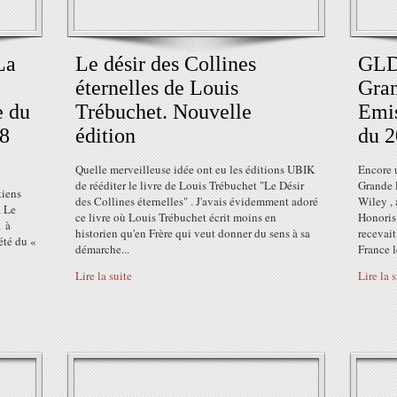
La
Le désir des Collines
GLDF
éternelles de Louis
Gran
e du
Trébuchet. Nouvelle
Emis
 8
édition
du 2
Quelle merveilleuse idée ont eu les éditions UBIK
Encore 
de rééditer le livre de Louis Trébuchet "Le Désir
Grande 
tiens
des Collines éternelles" . J'avais évidemment adoré
Wiley , 
. Le
ce livre où Louis Trébuchet écrit moins en
Honoris
1 à
historien qu'en Frère qui veut donner du sens à sa
recevait
été du «
démarche...
France l
Lire la suite
Lire la 