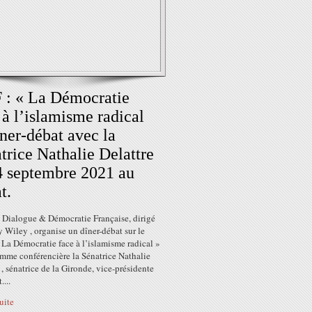
: « La Démocratie
 à l’islamisme radical
îner-débat avec la
trice Nathalie Delattre
4 septembre 2021 au
t.
 Dialogue & Démocratie Française, dirigé
y Wiley , organise un dîner-débat sur le
La Démocratie face à l’islamisme radical »
mme conférencière la Sénatrice Nathalie
 , sénatrice de la Gironde, vice-présidente
....
suite