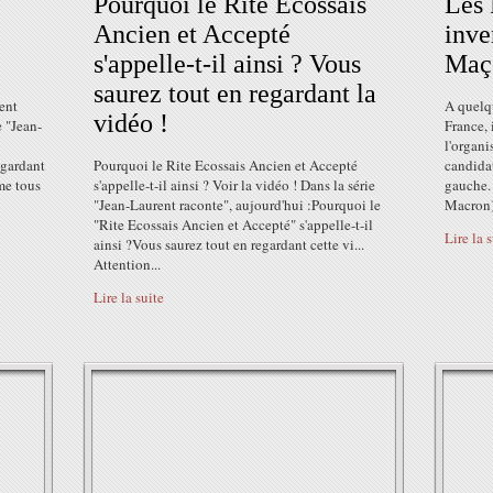
Pourquoi le Rite Ecossais
Les 
Ancien et Accepté
inve
s'appelle-t-il ainsi ? Vous
Maç
saurez tout en regardant la
ent
A quelqu
vidéo !
e "Jean-
France, 
l'organi
egardant
Pourquoi le Rite Ecossais Ancien et Accepté
candidat
mme tous
s'appelle-t-il ainsi ? Voir la vidéo ! Dans la série
gauche.
"Jean-Laurent raconte", aujourd'hui :Pourquoi le
Macron),
"Rite Ecossais Ancien et Accepté" s'appelle-t-il
Lire la 
ainsi ?Vous saurez tout en regardant cette vi...
Attention...
Lire la suite