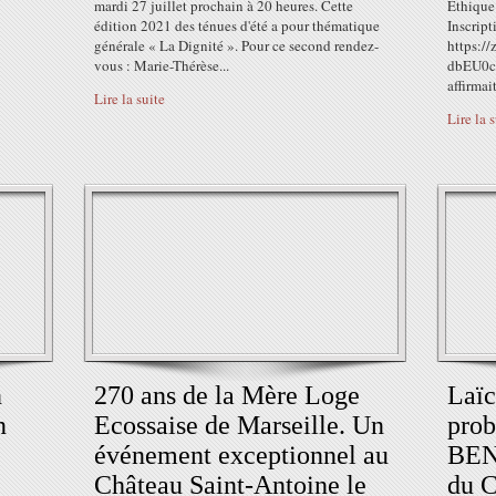
mardi 27 juillet prochain à 20 heures. Cette
Éthique
édition 2021 des ténues d'été a pour thématique
Inscript
générale « La Dignité ». Pour ce second rendez-
https:/
vous : Marie-Thérèse...
dbEU0c
affirmait
Lire la suite
Lire la 
n
270 ans de la Mère Loge
Laïc
n
Ecossaise de Marseille. Un
prob
événement exceptionnel au
BEN
Château Saint-Antoine le
du C