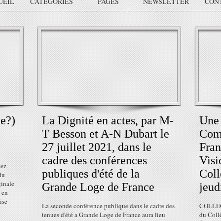
UEIL
CATÉGORIES
PAGES
NEWSLETTER
CON
e?)
La Dignité en actes, par M-
Une 
T Besson et A-N Dubart le
Com
27 juillet 2021, dans le
Fran
cadre des conférences
Visi
vez
publiques d'été de la
Coll
du
ginale
Grande Loge de France
jeud
 en
ise
La seconde conférence publique dans le cadre des
COLLÈG
tenues d'été a Grande Loge de France aura lieu
du Coll