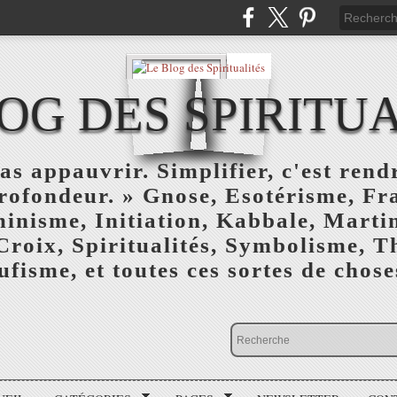
OG DES SPIRITU
as appauvrir. Simplifier, c'est rendr
profondeur. » Gnose, Esotérisme, F
inisme, Initiation, Kabbale, Marti
Croix, Spiritualités, Symbolisme, T
ufisme, et toutes ces sortes de choses