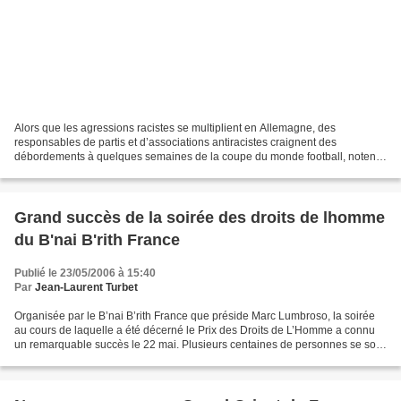
Alors que les agressions racistes se multiplient en Allemagne, des
responsables de partis et d’associations antiracistes craignent des
débordements à quelques semaines de la coupe du monde football, notent
le Monde et la Croix. Plus inquiétant encore...
Grand succès de la soirée des droits de lhomme
du B'nai B'rith France
Publié le 23/05/2006 à 15:40
Par
Jean-Laurent Turbet
Organisée par le B’nai B’rith France que préside Marc Lumbroso, la soirée
au cours de laquelle a été décerné le Prix des Droits de L’Homme a connu
un remarquable succès le 22 mai. Plusieurs centaines de personnes se sont
retrouvées au Pavillon Dauphine...