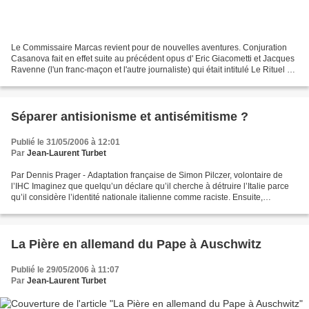
Le Commissaire Marcas revient pour de nouvelles aventures. Conjuration
Casanova fait en effet suite au précédent opus d' Eric Giacometti et Jacques
Ravenne (l'un franc-maçon et l'autre journaliste) qui était intitulé Le Rituel de
l'Ombre . On retrouve...
Séparer antisionisme et antisémitisme ?
Publié le 31/05/2006 à 12:01
Par
Jean-Laurent Turbet
Par Dennis Prager - Adaptation française de Simon Pilczer, volontaire de
l’IHC Imaginez que quelqu’un déclare qu’il cherche à détruire l’Italie parce
qu’il considère l’identité nationale italienne comme raciste. Ensuite,
imaginez que cette personne nie...
La Pière en allemand du Pape à Auschwitz
Publié le 29/05/2006 à 11:07
Par
Jean-Laurent Turbet