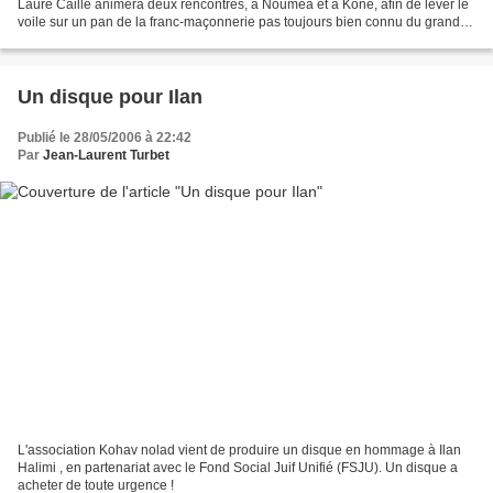
Laure Caille animera deux rencontres, à Nouméa et à Koné, afin de lever le
voile sur un pan de la franc-maçonnerie pas toujours bien connu du grand
public. Les Nouvelles calédoniennes...
Un disque pour Ilan
Publié le 28/05/2006 à 22:42
Par
Jean-Laurent Turbet
L'association Kohav nolad vient de produire un disque en hommage à Ilan
Halimi , en partenariat avec le Fond Social Juif Unifié (FSJU). Un disque a
acheter de toute urgence !