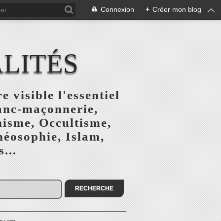
Connexion
+
Créer mon blog
ALITÉS
e visible l'essentiel
ranc-maçonnerie,
nisme, Occultisme,
héosophie, Islam,
...