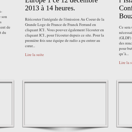
Europe 1 ce 12 décembre
l’Is
2013 à 14 heures.
Conf
s-
Bouz
e son
Réécouter l'intégrale de l'émission Au Coeur de la
s
Grande Loge de France de Franck Ferrand en
ient de
Ce sera 
cliquant ICI . Vous pouvez également l'écouter en
t du
nécessa
cliquant ICI , pour l'écouter depuis ce site. Pour la
(GLDF) 
première fois une équipe de radio a pu entrer au
des renc
cœur...
pour but
qu’à...
Lire la suite
Lire la 