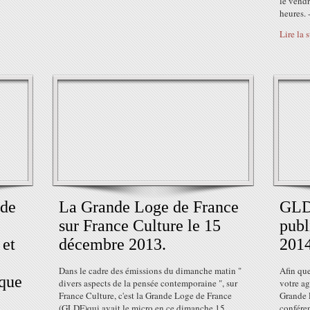
le vend
heures. 
Lire la 
 de
La Grande Loge de France
GLDF
sur France Culture le 15
publ
 et
décembre 2013.
2014
Dans le cadre des émissions du dimanche matin "
Afin que
que
divers aspects de la pensée contemporaine ", sur
votre ag
France Culture, c'est la Grande Loge de France
Grande L
(GLDF)qui avait le micro en ce dimanche 15
confére