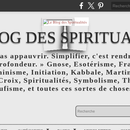
OG DES SPIRITU
as appauvrir. Simplifier, c'est rendr
profondeur. » Gnose, Esotérisme, F
inisme, Initiation, Kabbale, Marti
Croix, Spiritualités, Symbolisme, T
ufisme, et toutes ces sortes de choses