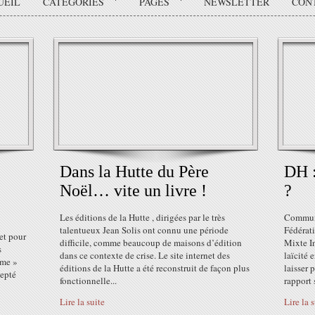
UEIL
CATÉGORIES
PAGES
NEWSLETTER
CON
Dans la Hutte du Père
DH :
Noël… vite un livre !
?
Les éditions de la Hutte , dirigées par le très
Communi
talentueux Jean Solis ont connu une période
Fédérat
et pour
difficile, comme beaucoup de maisons d’édition
Mixte I
s
dans ce contexte de crise. Le site internet des
laïcité 
sme »
éditions de la Hutte a été reconstruit de façon plus
laisser 
cepté
fonctionnelle...
rapport 
Lire la suite
Lire la 