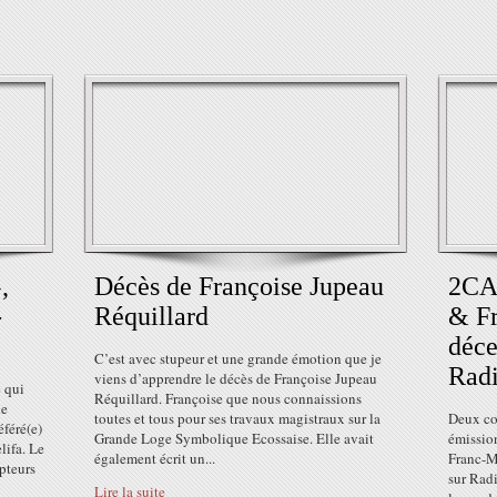
,
Décès de Françoise Jupeau
2CAL
-
Réquillard
& Fr
déce
C’est avec stupeur et une grande émotion que je
Radi
viens d’apprendre le décès de Françoise Jupeau
e qui
Réquillard. Françoise que nous connaissions
le
toutes et tous pour ses travaux magistraux sur la
Deux co
féré(e)
Grande Loge Symbolique Ecossaise. Elle avait
émission
lifa. Le
également écrit un...
Franc-M
lpteurs
sur Rad
Lire la suite