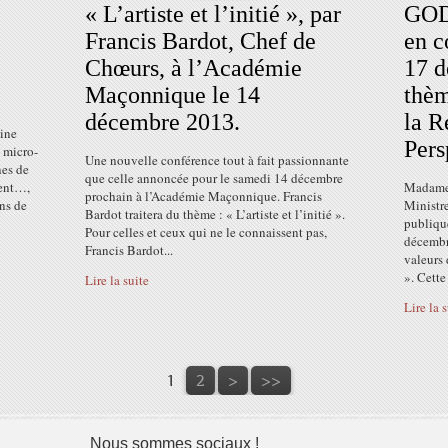
« L’artiste et l’initié », par
GODF
Francis Bardot, Chef de
en c
Chœurs, à l’Académie
17 d
Maçonnique le 14
thèm
décembre 2013.
la R
ine
Pers
 micro-
Une nouvelle conférence tout à fait passionnante
es de
que celle annoncée pour le samedi 14 décembre
ment…,
Madame 
prochain à l’Académie Maçonnique. Francis
ons de
Ministre
Bardot traitera du thème : « L’artiste et l’initié ».
publiqu
Pour celles et ceux qui ne le connaissent pas,
décembr
Francis Bardot...
valeurs 
». Cette
Lire la suite
Lire la 
1
2
>
>>
Nous sommes sociaux !