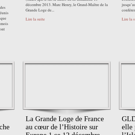
décembre 2013. Marc Henry, le Grand-Maître de la
jusqu’a
 des
Grande Loge de...
conféren
réunis
lque
Lire la suite
Lire la 
 mois
ont
La Grande Loge de France
GLDF
oche
au cœur de l’Histoire sur
elle