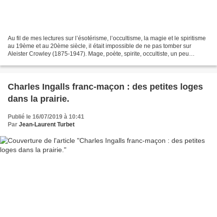
Au fil de mes lectures sur l’ésotérisme, l’occultisme, la magie et le spiritisme
au 19ème et au 20ème siècle, il était impossible de ne pas tomber sur
Aleister Crowley (1875-1947). Mage, poète, spirite, occultiste, un peu
(beaucoup…) illuminé ou allumé...
Charles Ingalls franc-maçon : des petites loges
dans la prairie.
Publié le 16/07/2019 à 10:41
Par
Jean-Laurent Turbet