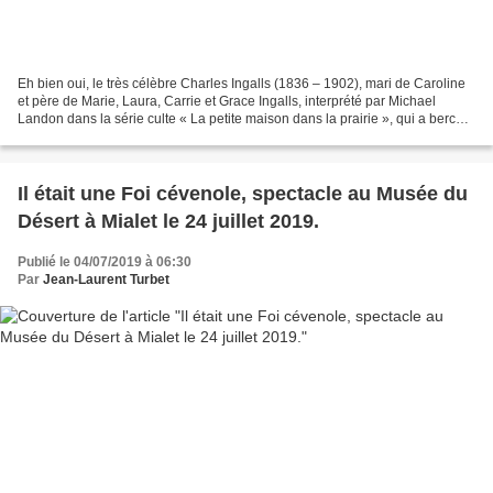
Eh bien oui, le très célèbre Charles Ingalls (1836 – 1902), mari de Caroline
et père de Marie, Laura, Carrie et Grace Ingalls, interprété par Michael
Landon dans la série culte « La petite maison dans la prairie », qui a bercé
notre enfance, tirée des...
Il était une Foi cévenole, spectacle au Musée du
Désert à Mialet le 24 juillet 2019.
Publié le 04/07/2019 à 06:30
Par
Jean-Laurent Turbet