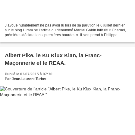
J’avoue humblement ne pas avoir lu lors de sa parution le 6 juillet dernier
sur le blog Hiram.be l’article du dénommé Martial Gabin intitulé « Charuel,
prémières déclarations, premières bourdes ». Il s'en prend à Philippe
Charuel le Grand Maître de la...
Albert Pike, le Ku Klux Klan, la Franc-
Maçonnerie et le REAA.
Publié le 03/07/2015 à 07:30
Par
Jean-Laurent Turbet