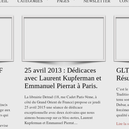
UEIL
CATÉGORIES
PAGES
NEWSLETTER
CON
F
25 avril 2013 : Dédicaces
GLTS
avec Laurent Kupferman et
Rés
Emmanuel Pierrat à Paris.
C’est l
Traditi
La librairie Detrad (18, rue Cadet Paris 9ème, à
tenu so
côté du Grand Orient de France) propose ce jeudi
(ne)s
Dubar, a
25 avril 2015 une séance de dédicace
age aux
forcéme
exceptionnelle avec deux écrivains que nous
es qui
qualité d
aimons beaucoup sur ce bloc-notes, Laurent
Kupferman et Emmanuel Pierrat....
Lire la 
devise