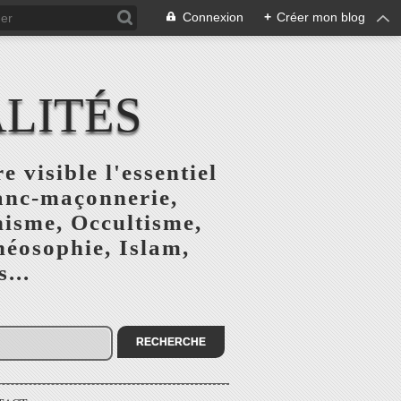
Connexion
+
Créer mon blog
ALITÉS
e visible l'essentiel
ranc-maçonnerie,
nisme, Occultisme,
héosophie, Islam,
...