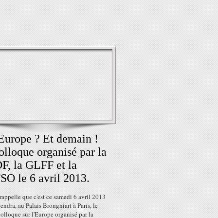
Europe ? Et demain !
olloque organisé par la
, la GLFF et la
O le 6 avril 2013.
rappelle que c'est ce samedi 6 avril 2013
iendra, au Palais Brongniart à Paris, le
lloque sur l'Europe organisé par la