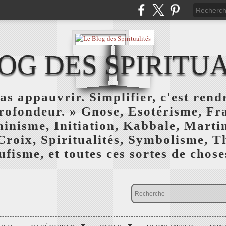
OG DES SPIRITU
as appauvrir. Simplifier, c'est rendr
profondeur. » Gnose, Esotérisme, F
inisme, Initiation, Kabbale, Marti
Croix, Spiritualités, Symbolisme, T
ufisme, et toutes ces sortes de choses