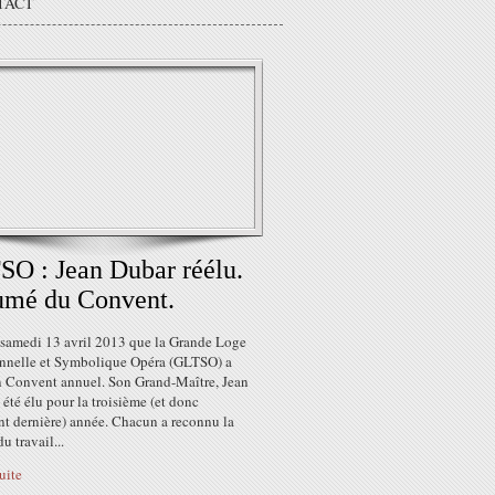
TACT
O : Jean Dubar réélu.
umé du Convent.
e samedi 13 avril 2013 que la Grande Loge
onnelle et Symbolique Opéra (GLTSO) a
n Convent annuel. Son Grand-Maître, Jean
 été élu pour la troisième (et donc
nt dernière) année. Chacun a reconnu la
u travail...
suite