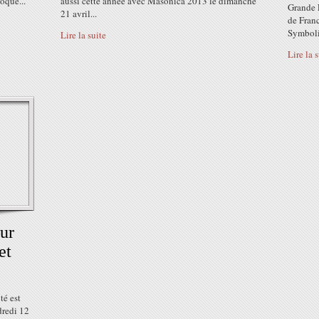
loque...
aussi cette année avec Masonica 2013 le dimanche
Grande 
21 avril...
de Franc
Symboliq
Lire la suite
Lire la 
sur
et
té est
dredi 12