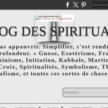
OG DES SPIRITU
as appauvrir. Simplifier, c'est rendr
profondeur. » Gnose, Esotérisme, F
inisme, Initiation, Kabbale, Marti
Croix, Spiritualités, Symbolisme, T
ufisme, et toutes ces sortes de choses