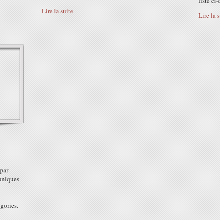
liste ci
Lire la suite
Lire la 
 par
uniques
gories.