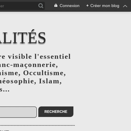
Connexion
+
Créer mon blog
ALITÉS
e visible l'essentiel
ranc-maçonnerie,
nisme, Occultisme,
héosophie, Islam,
...