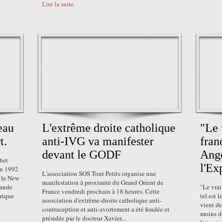
Lire la suite
eau
L'extrême droite catholique
"Le 
t.
anti-IVG va manifester
fran
devant le GODF
Ang
ibet
l'Ex
en 1992
L'association SOS Tout Petits organise une
s le New
manifestation à proximité du Grand Orient de
mande
"Le vra
France vendredi prochain à 18 heures. Cette
érique
tel est 
association d'extrême-droite catholique anti-
vient de
contraception et anti-avortement a été fondée et
moins de
présidée par le docteur Xavier...