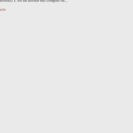
-dessous). C'est un dossier très complet où...
suite