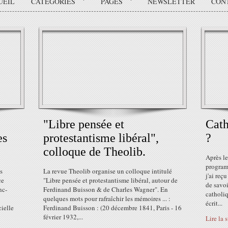
UEIL
CATÉGORIES
PAGES
NEWSLETTER
CON
"Libre pensée et
Cath
es
protestantisme libéral",
?
colloque de Theolib.
Après le
program
s
La revue Theolib organise un colloque intitulé
j'ai reç
ce
"Libre pensée et protestantisme libéral, autour de
de savoi
nc-
Ferdinand Buisson & de Charles Wagner". En
catholiq
quelques mots pour rafraîchir les mémoires ... :
écrit...
ielle
Ferdinand Buisson : (20 décembre 1841, Paris - 16
février 1932,...
Lire la 