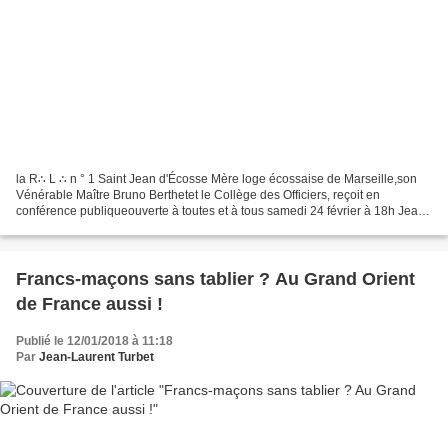
la R∴ L ∴ n ° 1 Saint Jean d'Écosse Mère loge écossaise de Marseille,son
Vénérable Maître Bruno Berthetet le Collège des Officiers, reçoit en
conférence publiqueouverte à toutes et à tous samedi 24 février à 18h Jean
Iozia Diplômé de l'Ecole pratique...
Francs-maçons sans tablier ? Au Grand Orient
de France aussi !
Publié le 12/01/2018 à 11:18
Par
Jean-Laurent Turbet