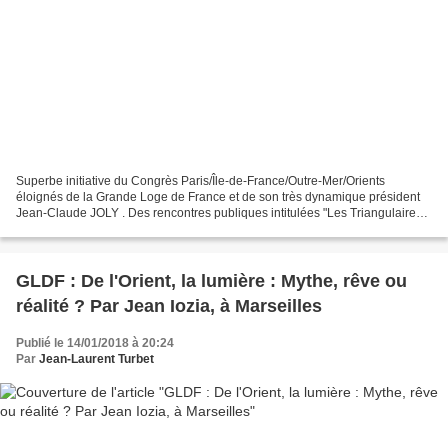
Superbe initiative du Congrès Paris/Île-de-France/Outre-Mer/Orients
éloignés de la Grande Loge de France et de son très dynamique président
Jean-Claude JOLY . Des rencontres publiques intitulées "Les Triangulaires
du Congrès" , un trilogue réunissant...
GLDF : De l'Orient, la lumière : Mythe, rêve ou
réalité ? Par Jean Iozia, à Marseilles
Publié le 14/01/2018 à 20:24
Par
Jean-Laurent Turbet