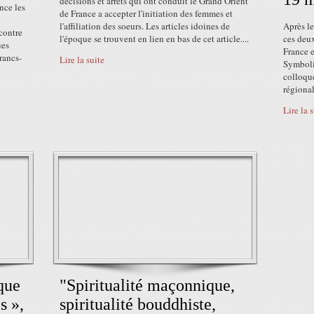
décisions et arrêts qui ont conduit le Grand Orient
nce les
de France a accepter l'initiation des femmes et
l'affiliation des soeurs. Les articles idoines de
Après le
contre
l'époque se trouvent en lien en bas de cet article....
ces deu
ues
France e
rancs-
Lire la suite
Symboli
colloqu
régional
Lire la 
que
"Spiritualité maçonnique,
s »,
spiritualité bouddhiste,