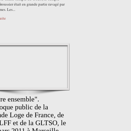
roussier était en grande partie ravagé par
mes. Les...
suite
re ensemble".
oque public de la
de Loge de France, de
LFF et de la GLTSO, le
ars 2011 à Marseille.