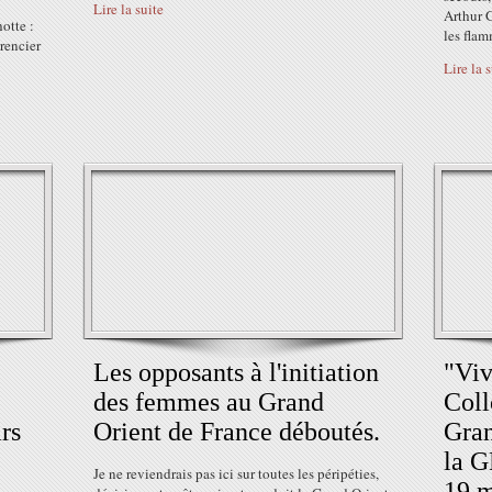
Lire la suite
Arthur G
otte :
les flam
rencier
Lire la 
Les opposants à l'initiation
"Viv
des femmes au Grand
Coll
rs
Orient de France déboutés.
Gran
la G
Je ne reviendrais pas ici sur toutes les péripéties,
19 m