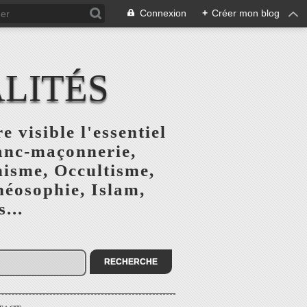
Connexion
+
Créer mon blog
ALITÉS
e visible l'essentiel
ranc-maçonnerie,
nisme, Occultisme,
héosophie, Islam,
...