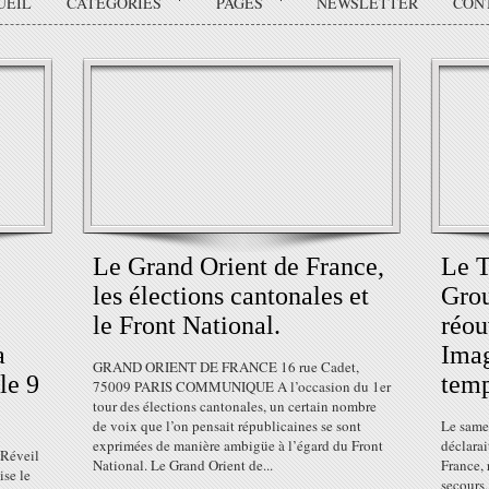
UEIL
CATÉGORIES
PAGES
NEWSLETTER
CON
Le Grand Orient de France,
Le T
les élections cantonales et
Gro
le Front National.
réou
a
Imag
GRAND ORIENT DE FRANCE 16 rue Cadet,
le 9
temp
75009 PARIS COMMUNIQUE A l’occasion du 1er
tour des élections cantonales, un certain nombre
de voix que l’on pensait républicaines se sont
Le same
exprimées de manière ambigüe à l’égard du Front
déclarai
 Réveil
National. Le Grand Orient de...
France, 
se le
secours