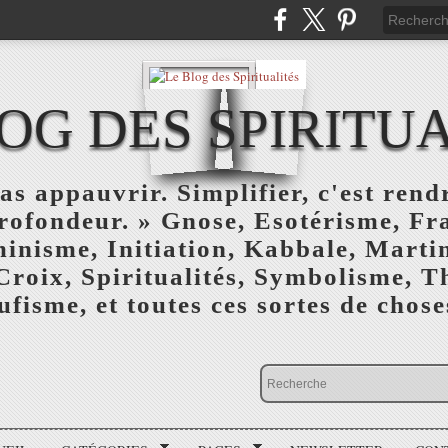
OG DES SPIRITU
as appauvrir. Simplifier, c'est rendr
profondeur. » Gnose, Esotérisme, F
inisme, Initiation, Kabbale, Marti
Croix, Spiritualités, Symbolisme, T
ufisme, et toutes ces sortes de choses