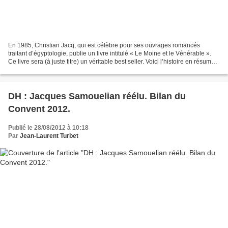
En 1985, Christian Jacq, qui est célèbre pour ses ouvrages romancés
traitant d’égyptologie, publie un livre intitulé « Le Moine et le Vénérable ».
Ce livre sera (à juste titre) un véritable best seller. Voici l’histoire en résumé :
Plusieurs membres d’une...
DH : Jacques Samouelian réélu. Bilan du
Convent 2012.
Publié le 28/08/2012 à 10:18
Par
Jean-Laurent Turbet