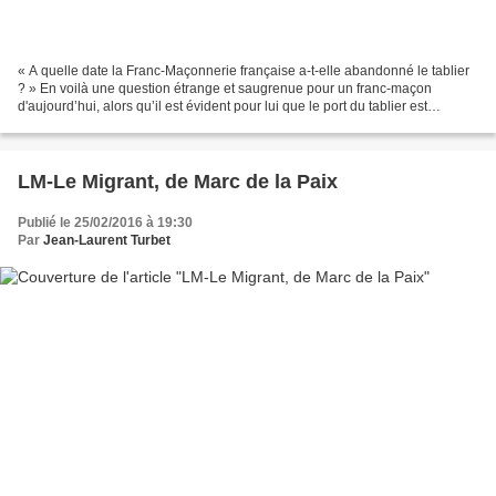
« A quelle date la Franc-Maçonnerie française a-t-elle abandonné le tablier
? » En voilà une question étrange et saugrenue pour un franc-maçon
d'aujourd’hui, alors qu’il est évident pour lui que le port du tablier est
absolument obligatoire pour se rendre...
LM-Le Migrant, de Marc de la Paix
Publié le 25/02/2016 à 19:30
Par
Jean-Laurent Turbet