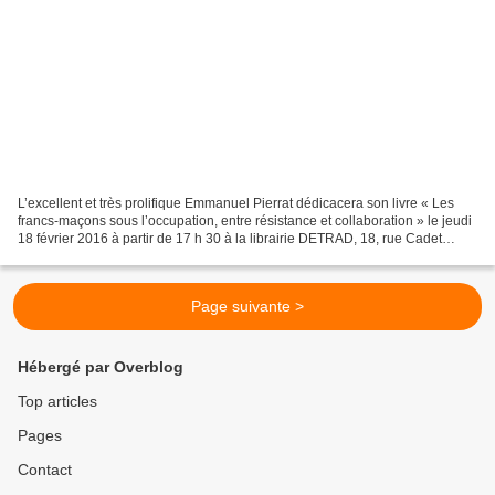
L’excellent et très prolifique Emmanuel Pierrat dédicacera son livre « Les
francs-maçons sous l’occupation, entre résistance et collaboration » le jeudi
18 février 2016 à partir de 17 h 30 à la librairie DETRAD, 18, rue Cadet
75009 Paris. Emmanuel Pierrat...
Page suivante >
Hébergé par Overblog
Top articles
Pages
Contact