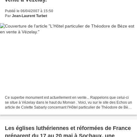
Publié le 06/04/2007 à 15:50
Par
Jean-Laurent Turbet
Ce superbe monument est actuellement en vente... Rappelons que celui-ci
se situe à Vézelay dans le haut du Morvan . Voici, vu sur le site des Echos un
article de Colette Sabarly concernant l'Hôtel particulier de Théodore de Bèze
: Il était une fois un...
Les églises luthériennes et réformées de France
préparent du 17 au 20 mai à Sochaux, une