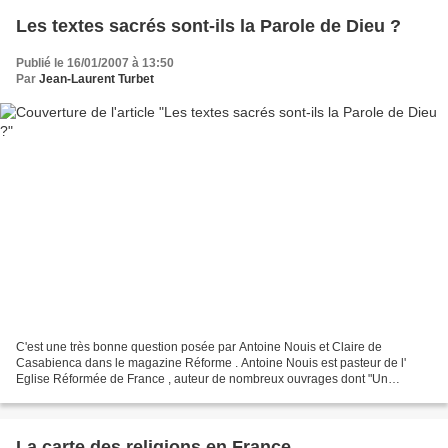
Les textes sacrés sont-ils la Parole de Dieu ?
Publié le 16/01/2007 à 13:50
Par
Jean-Laurent Turbet
C'est une très bonne question posée par Antoine Nouis et Claire de
Casabienca dans le magazine Réforme . Antoine Nouis est pasteur de l'
Eglise Réformée de France , auteur de nombreux ouvrages dont "Un
catéchisme protestant", livre que j'ai beaucoup apprécié...
La carte des religions en France.