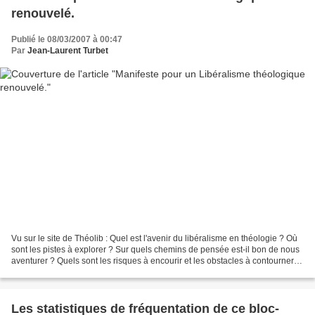
renouvelé.
Publié le 08/03/2007 à 00:47
Par
Jean-Laurent Turbet
Vu sur le site de Théolib : Quel est l'avenir du libéralisme en théologie ? Où
sont les pistes à explorer ? Sur quels chemins de pensée est-il bon de nous
aventurer ? Quels sont les risques à encourir et les obstacles à contourner
ou surmonter ? Voilà...
Les statistiques de fréquentation de ce bloc-