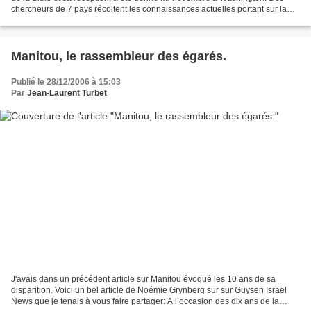
chercheurs de 7 pays récoltent les connaissances actuelles portant sur la
création et la réception de la...
Manitou, le rassembleur des égarés.
Publié le 28/12/2006 à 15:03
Par
Jean-Laurent Turbet
J'avais dans un précédent article sur Manitou évoqué les 10 ans de sa
disparition. Voici un bel article de Noémie Grynberg sur sur Guysen Israël
News que je tenais à vous faire partager: A l’occasion des dix ans de la