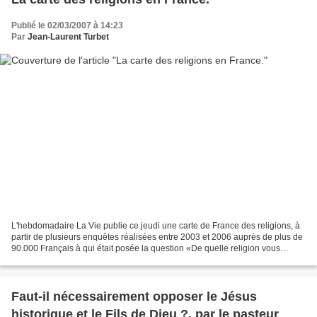
Publié le 02/03/2007 à 14:23
Par
Jean-Laurent Turbet
L'hebdomadaire La Vie publie ce jeudi une carte de France des religions, à
partir de plusieurs enquêtes réalisées entre 2003 et 2006 auprès de plus de
90.000 Français à qui était posée la question «De quelle religion vous
sentez-vous le plus proche?»...
Faut-il nécessairement opposer le Jésus
historique et le Fils de Dieu ?, par le pasteur