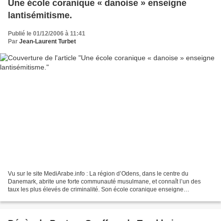
Une école coranique « danoise » enseigne
lantisémitisme.
Publié le 01/12/2006 à 11:41
Par
Jean-Laurent Turbet
Vu sur le site MediArabe.info : La région d’Odens, dans le centre du
Danemark, abrite une forte communauté musulmane, et connaît l’un des
taux les plus élevés de criminalité. Son école coranique enseigne
l’antisémitisme et suscite l’émotion dans le pays....