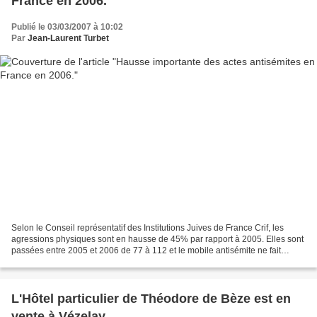
France en 2006.
Publié le 03/03/2007 à 10:02
Par
Jean-Laurent Turbet
Selon le Conseil représentatif des Institutions Juives de France Crif, les
agressions physiques sont en hausse de 45% par rapport à 2005. Elles sont
passées entre 2005 et 2006 de 77 à 112 et le mobile antisémite ne fait
"aucun doute dans la quasi-totalité...
L'Hôtel particulier de Théodore de Bèze est en
vente à Vézelay.