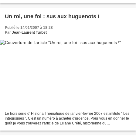
disparition du Rav Léon Ashkénazi,...
Un roi, une foi : sus aux huguenots !
Publié le 14/01/2007 à 18:28
Par
Jean-Laurent Turbet
Le hors série d' Historia Thématique de janvier-février 2007 est intitulé " Les
intégrismes ". C'est un numéro à acheter d'urgence. Pour vous en donner le
goût je vous trouverez l'article de Liliane Crété, historienne du
Protestantisme. Spécialiste de...