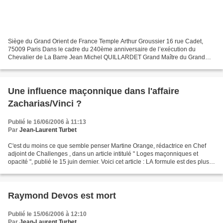
Siège du Grand Orient de France Temple Arthur Groussier 16 rue Cadet,
75009 Paris Dans le cadre du 240ème anniversaire de l’exécution du
Chevalier de La Barre Jean Michel QUILLARDET Grand Maître du Grand
Orient de France le Conseil de l’Ordre et l’association...
Une influence maçonnique dans l'affaire
Zacharias/Vinci ?
Publié le 16/06/2006 à 11:13
Par
Jean-Laurent Turbet
C'est du moins ce que semble penser Martine Orange, rédactrice en Chef
adjoint de Challenges , dans un article intitulé " Loges maçonniques et
opacité ", publié le 15 juin dernier. Voici cet article : LA formule est des plus
sibyllines, incompréhensible...
Raymond Devos est mort
Publié le 15/06/2006 à 12:10
Par
Jean-Laurent Turbet