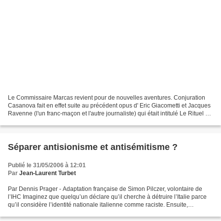
Le Commissaire Marcas revient pour de nouvelles aventures. Conjuration
Casanova fait en effet suite au précédent opus d' Eric Giacometti et Jacques
Ravenne (l'un franc-maçon et l'autre journaliste) qui était intitulé Le Rituel de
l'Ombre . On retrouve...
Séparer antisionisme et antisémitisme ?
Publié le 31/05/2006 à 12:01
Par
Jean-Laurent Turbet
Par Dennis Prager - Adaptation française de Simon Pilczer, volontaire de
l’IHC Imaginez que quelqu’un déclare qu’il cherche à détruire l’Italie parce
qu’il considère l’identité nationale italienne comme raciste. Ensuite,
imaginez que cette personne nie...