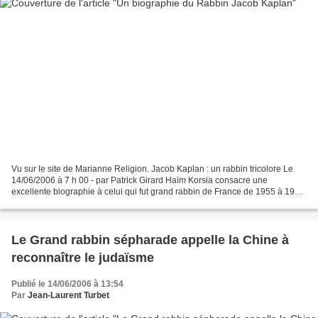
Vu sur le site de Marianne Religion. Jacob Kaplan : un rabbin tricolore Le
14/06/2006 à 7 h 00 - par Patrick Girard Haïm Korsia consacre une
excellente biographie à celui qui fut grand rabbin de France de 1955 à 1980
et dont l’action, après la Shoah,...
Le Grand rabbin sépharade appelle la Chine à
reconnaître le judaïsme
Publié le 14/06/2006 à 13:54
Par
Jean-Laurent Turbet