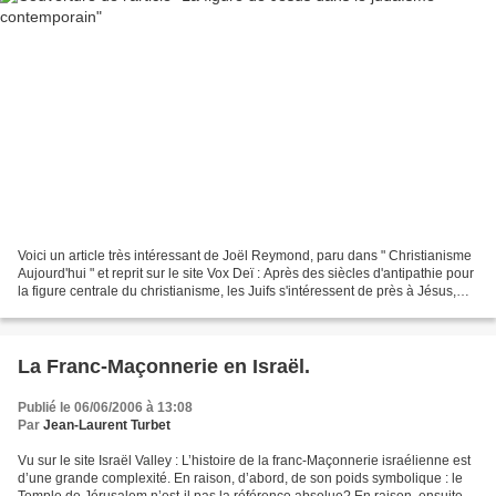
Voici un article très intéressant de Joël Reymond, paru dans " Christianisme
Aujourd'hui " et reprit sur le site Vox Deï : Après des siècles d'antipathie pour
la figure centrale du christianisme, les Juifs s'intéressent de près à Jésus,
qu'ils voudraient...
La Franc-Maçonnerie en Israël.
Publié le 06/06/2006 à 13:08
Par
Jean-Laurent Turbet
Vu sur le site Israël Valley : L’histoire de la franc-Maçonnerie israélienne est
d’une grande complexité. En raison, d’abord, de son poids symbolique : le
Temple de Jérusalem n’est-il pas la référence absolue? En raison, ensuite, à