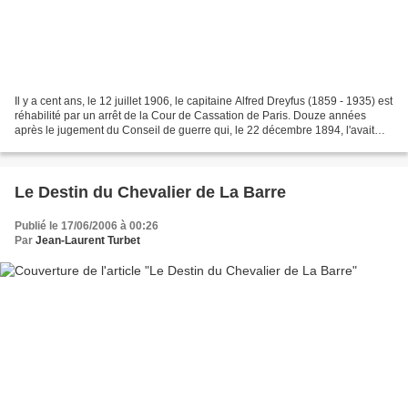
Il y a cent ans, le 12 juillet 1906, le capitaine Alfred Dreyfus (1859 - 1935) est
réhabilité par un arrêt de la Cour de Cassation de Paris. Douze années
après le jugement du Conseil de guerre qui, le 22 décembre 1894, l'avait
dégradé et condamné à être...
Le Destin du Chevalier de La Barre
Publié le 17/06/2006 à 00:26
Par
Jean-Laurent Turbet