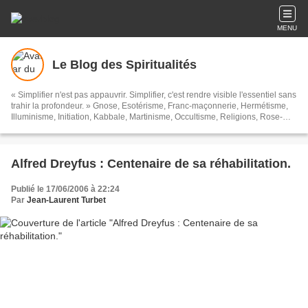
MENU
Le Blog des Spiritualités
« Simplifier n'est pas appauvrir. Simplifier, c'est rendre visible l'essentiel sans
trahir la profondeur. » Gnose, Esotérisme, Franc-maçonnerie, Hermétisme,
Illuminisme, Initiation, Kabbale, Martinisme, Occultisme, Religions, Rose-
Croix, Spiritualités, Symbolisme, Théosophie, Islam, Soufisme, et toutes ces
sortes de choses...
Alfred Dreyfus : Centenaire de sa réhabilitation.
Publié le 17/06/2006 à 22:24
Par
Jean-Laurent Turbet