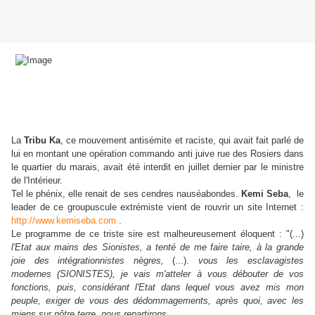
La
Tribu Ka
, ce mouvement antisémite et raciste, qui avait fait parlé de
lui en montant une opération commando anti juive rue des Rosiers dans
le quartier du marais, avait été interdit en juillet dernier par le ministre
de l'Intérieur.
Tel le phénix, elle renait de ses cendres nauséabondes.
Kemi Seba
, le
leader de ce groupuscule extrémiste vient de rouvrir un site Internet :
http://www.kemiseba.com
.
Le programme de ce triste sire est malheureusement éloquent : "(...)
l'Etat aux mains des Sionistes, a tenté de me faire taire, à la grande
joie des intégrationnistes nègres,
(...).
vous les esclavagistes
modernes (SIONISTES), je vais m'atteler à vous débouter de vos
fonctions, puis, considérant l'Etat dans lequel vous avez mis mon
peuple, exiger de vous des dédommagements, après quoi, avec les
miens sur nôtre terre, nous repartirons.