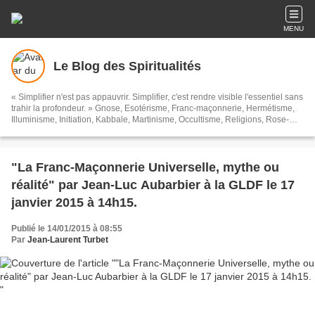
MENU
Le Blog des Spiritualités
« Simplifier n'est pas appauvrir. Simplifier, c'est rendre visible l'essentiel sans
trahir la profondeur. » Gnose, Esotérisme, Franc-maçonnerie, Hermétisme,
Illuminisme, Initiation, Kabbale, Martinisme, Occultisme, Religions, Rose-
Croix, Spiritualités, Symbolisme, Théosophie, Islam, Soufisme, et toutes ces
sortes de choses...
"La Franc-Maçonnerie Universelle, mythe ou
réalité" par Jean-Luc Aubarbier à la GLDF le 17
janvier 2015 à 14h15.
Publié le 14/01/2015 à 08:55
Par
Jean-Laurent Turbet