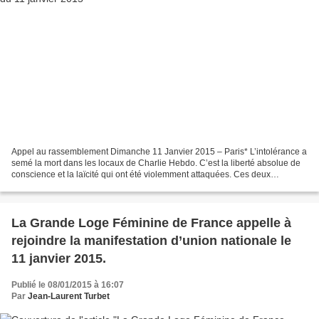
Appel au rassemblement Dimanche 11 Janvier 2015 – Paris* L’intolérance a
semé la mort dans les locaux de Charlie Hebdo. C’est la liberté absolue de
conscience et la laïcité qui ont été violemment attaquées. Ces deux
principes fondent notre raison d’être....
La Grande Loge Féminine de France appelle à
rejoindre la manifestation d’union nationale le
11 janvier 2015.
Publié le 08/01/2015 à 16:07
Par
Jean-Laurent Turbet