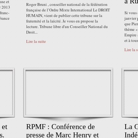
à Ru
nne et
Roger Bruni , conseiller national de la fédération
er 2013
française de l’Ordre Mixte International Le DROIT
franc-
Si vous 
HUMAIN, vient de publier cette tribune sur la
France
janvier
fraternité et la laïcité. Je vous en propose la
que Pier
lecture. Tribune libre d'un Conseiller National du
thème «
Droit...
Empire »
et à tous
Lire la suite
Lire la 
 et
RPMF : Conférence de
La 
s.
presse de Marc Henry et
Indé