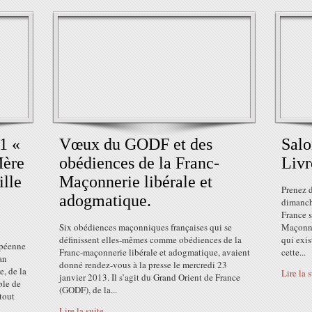
1 «
Vœux du GODF et des
Sal
Mère
obédiences de la Franc-
Livr
ille
Maçonnerie libérale et
Prenez d
adogmatique.
dimanch
France 
Six obédiences maçonniques françaises qui se
Maçonniq
définissent elles-mêmes comme obédiences de la
qui exis
opéenne
Franc-maçonnerie libérale et adogmatique, avaient
cette...
an
donné rendez-vous à la presse le mercredi 23
e, de la
Lire la 
janvier 2013. Il s’agit du Grand Orient de France
ble de
(GODF), de la...
tout
Lire la suite