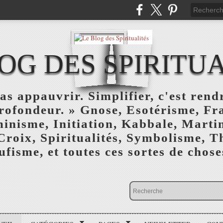
OG DES SPIRITU
as appauvrir. Simplifier, c'est rendr
profondeur. » Gnose, Esotérisme, F
inisme, Initiation, Kabbale, Marti
Croix, Spiritualités, Symbolisme, T
ufisme, et toutes ces sortes de choses