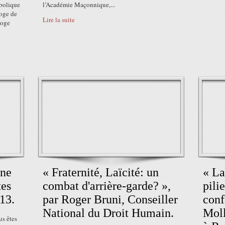
mbolique
l’Académie Maçonnique,...
oge de
Lire la suite
Loge
ine
« Fraternité, Laïcité: un
« La
tes
combat d'arrière-garde? »,
pili
013.
par Roger Bruni, Conseiller
conf
National du Droit Humain.
Moll
us êtes