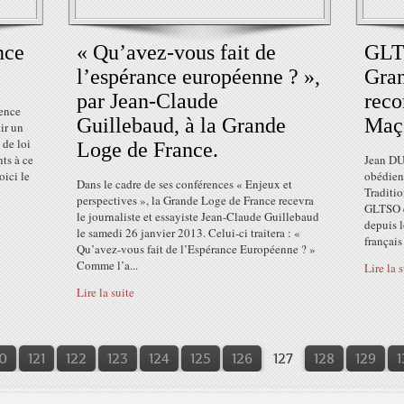
nce
« Qu’avez-vous fait de
GLTS
l’espérance européenne ? »,
Gran
par Jean-Claude
reco
ience
Guillebaud, à la Grande
Maço
ir un
 de loi
Loge de France.
ts à ce
Jean DU
oici le
obédienc
Dans le cadre de ses conférences « Enjeux et
Traditi
perspectives », la Grande Loge de France recevra
GLTSO e
le journaliste et essayiste Jean-Claude Guillebaud
depuis 
le samedi 26 janvier 2013. Celui-ci traitera : «
français
Qu’avez-vous fait de l’Espérance Européenne ? »
Comme l’a...
Lire la 
Lire la suite
0
0
0
121
122
123
124
125
126
127
128
129
1