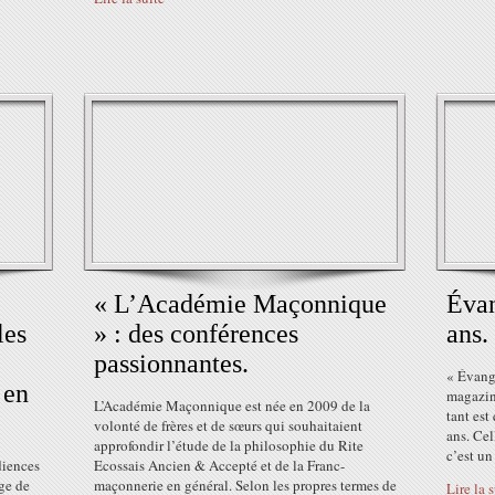
« L’Académie Maçonnique
Évan
les
» : des conférences
ans.
passionnantes.
« Évangi
 en
magazine
L’Académie Maçonnique est née en 2009 de la
tant est
volonté de frères et de sœurs qui souhaitaient
ans. Cel
approfondir l’étude de la philosophie du Rite
c’est un
diences
Ecossais Ancien & Accepté et de la Franc-
oge de
maçonnerie en général. Selon les propres termes de
Lire la 