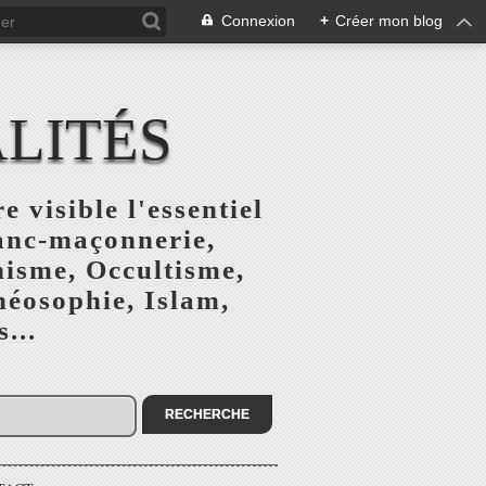
Connexion
+
Créer mon blog
ALITÉS
e visible l'essentiel
ranc-maçonnerie,
nisme, Occultisme,
héosophie, Islam,
...