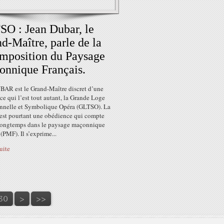
O : Jean Dubar, le
d-Maître, parle de la
mposition du Paysage
nnique Français.
BAR est le Grand-Maître discret d’une
e qui l’est tout autant, la Grande Loge
onnelle et Symbolique Opéra (GLTSO). La
st pourtant une obédience qui compte
longtemps dans le paysage maçonnique
 (PMF). Il s’exprime...
suite
140
150
160
170
180
190
200
30
>
>>