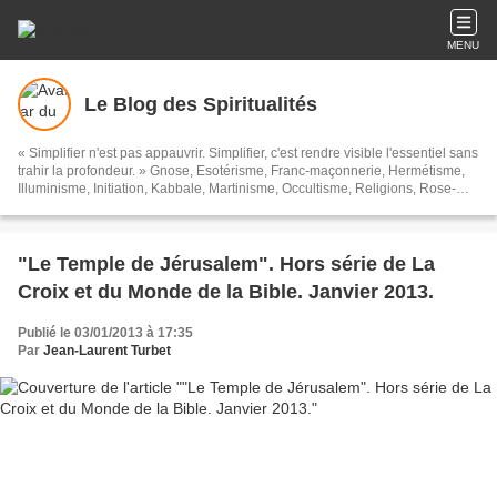
MENU
Le Blog des Spiritualités
« Simplifier n'est pas appauvrir. Simplifier, c'est rendre visible l'essentiel sans
trahir la profondeur. » Gnose, Esotérisme, Franc-maçonnerie, Hermétisme,
Illuminisme, Initiation, Kabbale, Martinisme, Occultisme, Religions, Rose-
Croix, Spiritualités, Symbolisme, Théosophie, Islam, Soufisme, et toutes ces
sortes de choses...
"Le Temple de Jérusalem". Hors série de La
Croix et du Monde de la Bible. Janvier 2013.
Publié le 03/01/2013 à 17:35
Par
Jean-Laurent Turbet