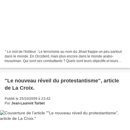
° Le mot de l'éditeur : Le terrorisme au nom du Jihad frappe un peu partout
dans le monde. En Occident, mais plus encore dans le monde arabo-
musulman. Qui sont ses combattants ? Quels sont leurs objectifs et leurs
moyens ? Un ouvrage clair et très documenté...
"Le nouveau réveil du protestantisme", article
de La Croix.
Publié le 25/10/2009 à 23:42
Par
Jean-Laurent Turbet