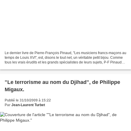
Le dernier livre de Pierre-François Pinaud, "Les musiciens francs-maçons au
temps de Louis XVI", est, disons le tout net, un véritable petit bijou. Comme
tous les vrais érudits et les grands spécialistes de leurs sujets, P-F Pinaud
nous livre ici un livre...
"Le terrorisme au nom du Djihad", de Philippe
Migaux.
Publié le 31/10/2009 à 15:22
Par
Jean-Laurent Turbet