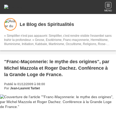
MENU
Le Blog des Spiritualités
« Simplifier n'est pas appauvrir. Simplifier, c'est rendre visible l'essentiel sans
trahir la profondeur. » Gnose, Esotérisme, Franc-maçonnerie, Hermétisme,
Illuminisme, Initiation, Kabbale, Martinisme, Occultisme, Religions, Rose-
Croix, Spiritualités, Symbolisme, Théosophie, Islam, Soufisme, et toutes ces
sortes de choses...
"Franc-Maçonnerie: le mythe des origines", par
Michel Mazzola et Roger Dachez. Conférence à
la Grande Loge de France.
Publié le 01/12/2009 à 08:00
Par
Jean-Laurent Turbet