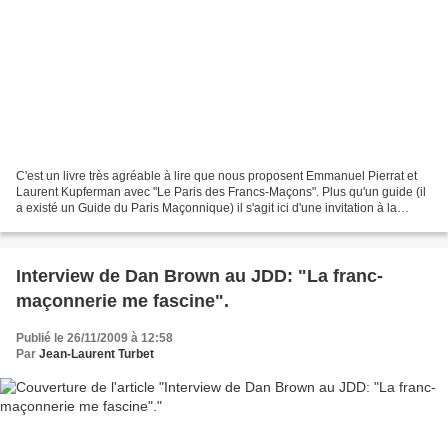
C'est un livre très agréable à lire que nous proposent Emmanuel Pierrat et
Laurent Kupferman avec "Le Paris des Francs-Maçons". Plus qu'un guide (il
a existé un Guide du Paris Maçonnique) il s'agit ici d'une invitation à la
flannerie, à la promenade à...
Interview de Dan Brown au JDD: "La franc-
maçonnerie me fascine".
Publié le 26/11/2009 à 12:58
Par
Jean-Laurent Turbet