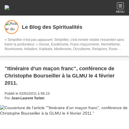
MENU
Le Blog des Spiritualités
« Simplifier n'est pas appauvrir. Simplifier, c'est rendre visible l'essentiel sans
trahir la profondeur. » Gnose, Esotérisme, Franc-maçonnerie, Hermétisme,
Illuminisme, Initiation, Kabbale, Martinisme, Occultisme, Religions, Rose-
Croix, Spiritualités, Symbolisme, Théosophie, Islam, Soufisme, et toutes ces
sortes de choses...
"Itinéraire d’un maçon franc", conférence de
Christophe Bourseiller à la GLMU le 4 février
2011.
Publié le 02/02/2011 à 06:15
Par
Jean-Laurent Turbet