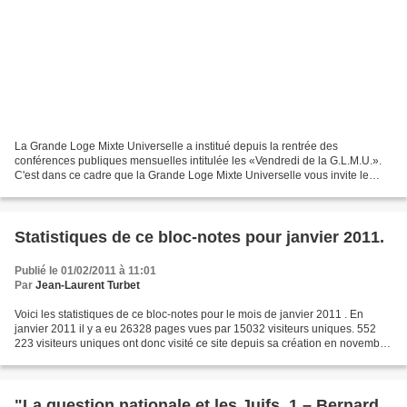
La Grande Loge Mixte Universelle a institué depuis la rentrée des
conférences publiques mensuelles intitulée les «Vendredi de la G.L.M.U.».
C'est dans ce cadre que la Grande Loge Mixte Universelle vous invite le
vendredi 4 février 2011 de 19 heures à...
Statistiques de ce bloc-notes pour janvier 2011.
Publié le 01/02/2011 à 11:01
Par
Jean-Laurent Turbet
Voici les statistiques de ce bloc-notes pour le mois de janvier 2011 . En
janvier 2011 il y a eu 26328 pages vues par 15032 visiteurs uniques. 552
223 visiteurs uniques ont donc visité ce site depuis sa création en novembre
2005. Ce bloc-notes comprend...
"La question nationale et les Juifs. 1 – Bernard