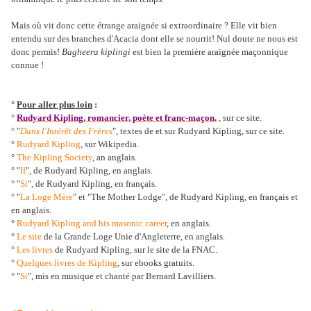
Mais où vit donc cette étrange araignée si extraordinaire ? Elle vit bien
entendu sur des branches d'Acacia dont elle se nourrit! Nul doute ne nous est
donc permis!
Bagheera kiplingi
est bien la première araignée maçonnique
connue !
°
Pour aller plus loin
:
°
Rudyard Kipling, romancier, poète et franc-maçon.
, sur ce site.
° "
Dans l'Intérêt des Frères
", textes de et sur Rudyard Kipling, sur ce site.
°
Rudyard Kipling
, sur Wikipedia.
°
The Kipling Society
, an anglais.
° "
If
", de Rudyard Kipling, en anglais.
° "
Si
", de Rudyard Kipling, en français.
° "
La Loge Mère
" et "The Mother Lodge", de Rudyard Kipling, en français et
en anglais.
°
Rudyard Kipling and his masonic career
, en anglais.
°
Le site
de la Grande Loge Unie d'Angleterre, en anglais.
°
Les livres
de Rudyard Kipling, sur le site de la FNAC.
°
Quelques livres de Kipling
, sur ebooks gratuits.
° "
Si
", mis en musique et chanté par Bernard Lavilliers.