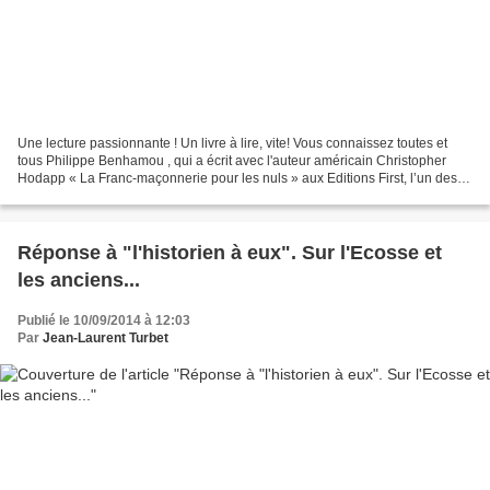
Une lecture passionnante ! Un livre à lire, vite! Vous connaissez toutes et
tous Philippe Benhamou , qui a écrit avec l'auteur américain Christopher
Hodapp « La Franc-maçonnerie pour les nuls » aux Editions First, l’un des
tous premiers best-sellers français...
Réponse à "l'historien à eux". Sur l'Ecosse et
les anciens...
Publié le 10/09/2014 à 12:03
Par
Jean-Laurent Turbet