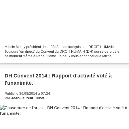
Mihcle Meley président de la Fédération française du DROIT HUMAIN
Toujours "en direct" du Convent du DROIT HUMAIN (DH) qui se dérolue en
ce moment même à Paris 12ème. Je peux vous annoncer que Michel
MELEY a été réélu à l'unanimité des 39 membres du Conseil...
DH Convent 2014 : Rapport d'activité voté à
l'unanimité.
Publié le 30/08/2014 à 07:24
Par
Jean-Laurent Turbet