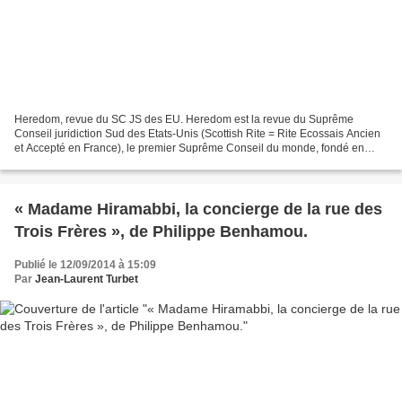
Heredom, revue du SC JS des EU. Heredom est la revue du Suprême
Conseil juridiction Sud des Etats-Unis (Scottish Rite = Rite Ecossais Ancien
et Accepté en France), le premier Suprême Conseil du monde, fondé en
1801 à Charleston par John Mitchell et Frederick...
« Madame Hiramabbi, la concierge de la rue des
Trois Frères », de Philippe Benhamou.
Publié le 12/09/2014 à 15:09
Par
Jean-Laurent Turbet