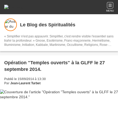
MENU
Le Blog des Spiritualités
« Simplifier n'est pas appauvrir. Simplifier, c'est rendre visible l'essentiel sans
trahir la profondeur. » Gnose, Esotérisme, Franc-maçonnerie, Hermétisme,
Illuminisme, Initiation, Kabbale, Martinisme, Occultisme, Religions, Rose-
Croix, Spiritualités, Symbolisme, Théosophie, Islam, Soufisme, et toutes ces
sortes de choses...
Opération "Temples ouverts" à la GLFF le 27
septembre 2014.
Publié le 15/09/2014 à 13:30
Par
Jean-Laurent Turbet