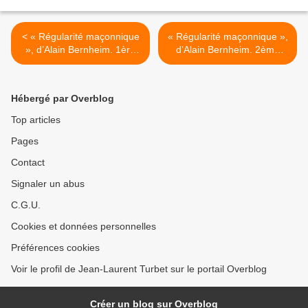
< « Régularité maçonnique
« Régularité maçonnique »,
», d’Alain Bernheim. 1ère
d’Alain Bernheim. 2ème
partie. Publication exclusive
partie. Publication exclusive
et en avant-première des
et en avant-première des
meilleures feuilles du livre à
meilleures feuilles du livre à
Hébergé par Overblog
paraître.
paraître. >
Top articles
Pages
Contact
Signaler un abus
C.G.U.
Cookies et données personnelles
Préférences cookies
Voir le profil de Jean-Laurent Turbet sur le portail Overblog
Créer un blog sur Overblog