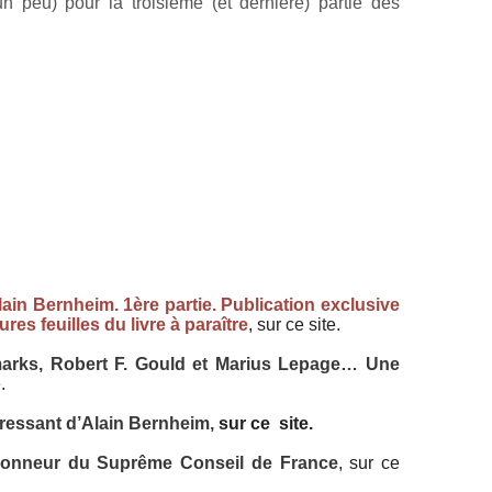
un peu) pour la troisième (et dernière) partie des
in Bernheim. 1ère partie. Publication exclusive
res feuilles du livre à paraître
, sur ce site.
arks, Robert F. Gould et Marius Lepage… Une
.
éressant d’Alain Bernheim,
sur ce site.
honneur du Suprême Conseil de France
, sur ce