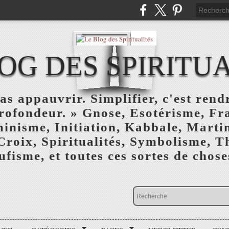
OG DES SPIRITU
as appauvrir. Simplifier, c'est rendr
profondeur. » Gnose, Esotérisme, F
inisme, Initiation, Kabbale, Marti
Croix, Spiritualités, Symbolisme, T
ufisme, et toutes ces sortes de choses