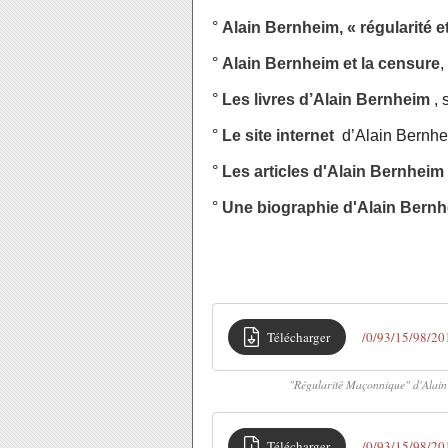
°
Alain Bernheim, « régularité 
°
Alain Bernheim et la censure
,
°
Les livres d’Alain Bernheim
,
°
Le site internet
d’Alain Bernhe
°
Les articles d'Alain Bernheim
°
Une biographie d'Alain Bern
Télécharger
/0/93/15/98/20
"Régularité Maçonnique" d'Alain B
Télécharger
/0/93/15/98/20