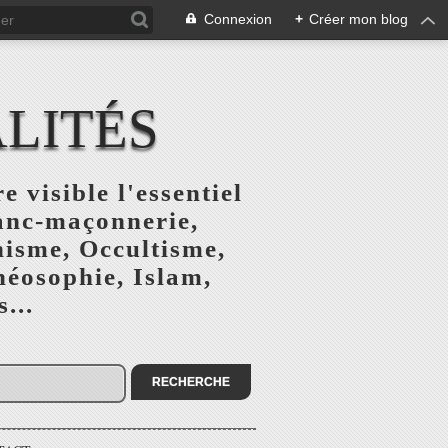
Connexion
+
Créer mon blog
ALITÉS
e visible l'essentiel
ranc-maçonnerie,
nisme, Occultisme,
héosophie, Islam,
...