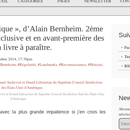
UEIL
CATÉGORIES
PAGES
NEWSLETTER
CON
ique », d’Alain Bernheim. 2ème
Sui
xclusive et en avant-première des
 livre à paraître.
Fa
Twi
vembre 2014, 17:30pm
#Bernheim
,
#Régularité
,
#Landmarks
,
#Reconnaissance
,
#Histoire
,
RS
ist et Grand Librairian du Suprême Conseil Juridiction Sud des Etats-Unis
New
d'Amérique.
Abonne
 avec la plus grande impatience si j'en crois les
article
Email