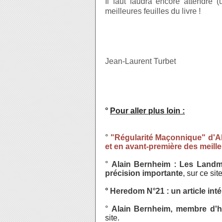
Il faut faudra encore attendre (
meilleures feuilles du livre !
Jean-Laurent Turbet
°
Pour aller plus loin :
°
"Régularité Maçonnique" d'Ala
et en avant-première des meilleu
°
Alain Bernheim : Les Landm
précision importante
, sur ce site
°
Heredom N°21 : un article int
°
Alain Bernheim, membre d'
site.