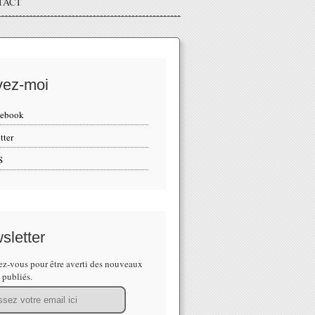
TACT
vez-moi
cebook
tter
S
sletter
z-vous pour être averti des nouveaux
s publiés.