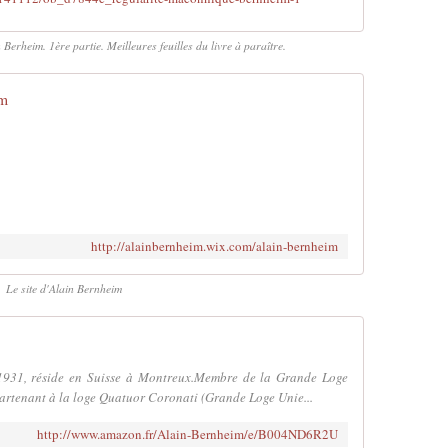
erheim. 1ère partie. Meilleures feuilles du livre à paraître.
im
http://alainbernheim.wix.com/alain-bernheim
Le site d'Alain Bernheim
 1931, réside en Suisse à Montreux.Membre de la Grande Loge
ppartenant à la loge Quatuor Coronati (Grande Loge Unie...
http://www.amazon.fr/Alain-Bernheim/e/B004ND6R2U