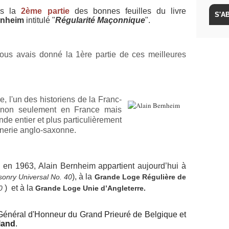
us la
2ème partie
des bonnes feuilles du livre
rnheim
intitulé "
Régularité Maçonnique
".
ous avais donné la 1ère partie de ces meilleures
le, l'un des historiens de la Franc-
 non seulement en France mais
nde entier et plus particulièrement
nnerie anglo-saxonne.
e en 1963, Alain Bernheim appartient aujourd’hui à
), à la
onry Universal No. 40
Grande Loge Régulière de
) et à la
0
Grande Loge Unie d’Angleterre.
 Général d'Honneur du Grand Prieuré de Belgique et
land
.