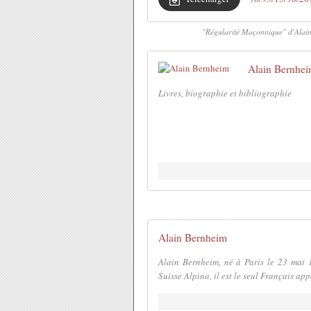
"Régularité Maçonnique" d'Alain B
Alain Bernhe
Livres, biographie et bibliographie
Alain Bernheim
Alain Bernheim, né à Paris le 23 mai
Suisse Alpina, il est le seul Français a