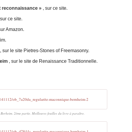
et reconnaissance »
, sur ce site.
 sur ce site.
 sur Amazon.
im.
, sur le site Pietres-Stones of Freemasonry.
heim
, sur le site de Renaissance Traditionnelle.
141112/ob_7a20da_regularite-maconnique-bernheim-2
erheim. 2ème partie. Meilleures feuilles du livre à paraître.
141112/ob_d7844c_regularite-maconnique-bernheim-1