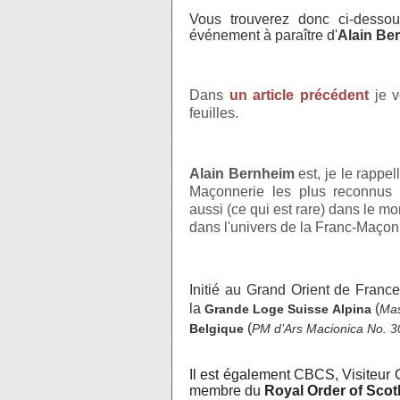
Vous trouverez donc ci-desso
événement à paraître d'
Alain Be
Dans
un article précédent
je v
feuilles.
Alain Bernheim
est, je le rappel
Maçonnerie les plus reconnus
aussi (ce qui est rare) dans le mo
dans l'univers de la Franc-Maço
Initié au Grand Orient de Franc
la
(
Grande Loge Suisse Alpina
Mas
(
Belgique
PM d’Ars Macionica No. 3
Il est également CBCS, Visiteur
membre du
Royal Order of Scot