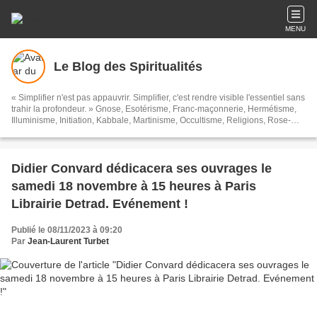
MENU
Le Blog des Spiritualités
« Simplifier n'est pas appauvrir. Simplifier, c'est rendre visible l'essentiel sans
trahir la profondeur. » Gnose, Esotérisme, Franc-maçonnerie, Hermétisme,
Illuminisme, Initiation, Kabbale, Martinisme, Occultisme, Religions, Rose-
Croix, Spiritualités, Symbolisme, Théosophie, Islam, Soufisme, et toutes ces
sortes de choses...
Didier Convard dédicacera ses ouvrages le
samedi 18 novembre à 15 heures à Paris
Librairie Detrad. Evénement !
Publié le 08/11/2023 à 09:20
Par
Jean-Laurent Turbet