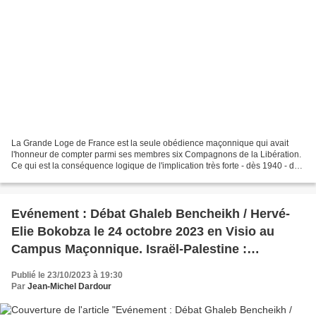
La Grande Loge de France est la seule obédience maçonnique qui avait
l'honneur de compter parmi ses membres six Compagnons de la Libération.
Ce qui est la conséquence logique de l'implication très forte - dès 1940 - des
frères de la Grande Loge de France...
Evénement : Débat Ghaleb Bencheikh / Hervé-
Elie Bokobza le 24 octobre 2023 en Visio au
Campus Maçonnique. Israël-Palestine :
Approche pacifique et fraternelle.
Publié le 23/10/2023 à 19:30
Par
Jean-Michel Dardour