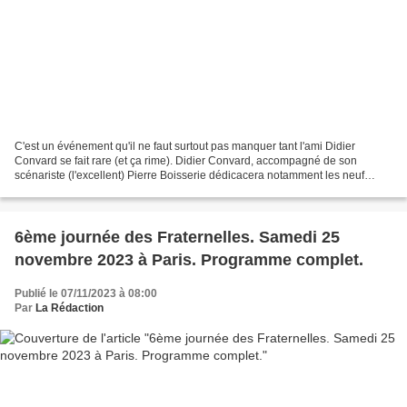
C'est un événement qu'il ne faut surtout pas manquer tant l'ami Didier
Convard se fait rare (et ça rime). Didier Convard, accompagné de son
scénariste (l'excellent) Pierre Boisserie dédicacera notamment les neuf
premiers volumes de "L'épopée de la Franc-Maçonnerie"...
6ème journée des Fraternelles. Samedi 25
novembre 2023 à Paris. Programme complet.
Publié le 07/11/2023 à 08:00
Par
La Rédaction