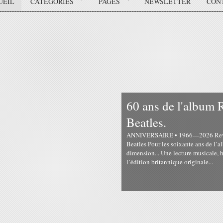
UEIL
CATÉGORIES
PAGES
NEWSLETTER
CON
60 ans de l'albu
Beatles.
ANNIVERSAIRE • 1966—2026 Revolve
Beatles Pour les soixante ans de l’a
dimension... Une lecture musicale, h
l’édition britannique originale...