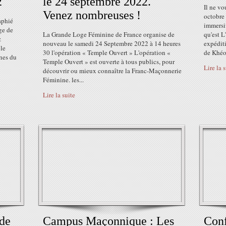
2
le 24 septembre 2022.
Il ne vo
Venez nombreuses !
octobre
aphié
immersi
ge de
La Grande Loge Féminine de France organise de
qu'est 
z
nouveau le samedi 24 Septembre 2022 à 14 heures
expédit
le
30 l'opération « Temple Ouvert » L'opération «
de Khéop
nnes du
Temple Ouvert » est ouverte à tous publics, pour
Lire la 
découvrir ou mieux connaître la Franc-Maçonnerie
Féminine. les...
Lire la suite
de
Campus Maçonnique : Les
Con