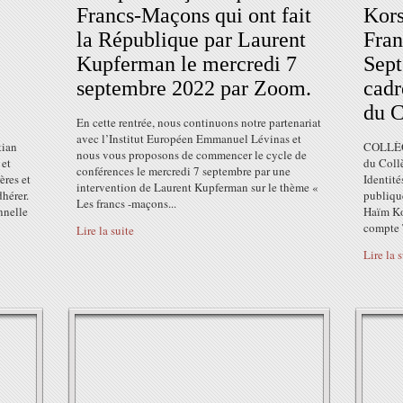
Francs-Maçons qui ont fait
Kors
la République par Laurent
Fran
Kupferman le mercredi 7
Sept
septembre 2022 par Zoom.
cadr
du C
En cette rentrée, nous continuons notre partenariat
avec l’Institut Européen Emmanuel Lévinas et
tian
COLLÈG
nous vous proposons de commencer le cycle de
 et
du Coll
conférences le mercredi 7 septembre par une
ères et
Identité
intervention de Laurent Kupferman sur le thème «
hérer.
publiqu
Les francs -maçons...
nnelle
Haïm Ko
compte T
Lire la suite
Lire la 