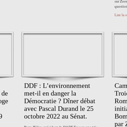
sur Zoo
question
Lire la 
DDF : L’environnement
Cam
 de
met-il en danger la
Troi
oge
Démocratie ? Dîner débat
Rome
avec Pascal Durand le 25
init
9
octobre 2022 au Sénat.
Boma
par