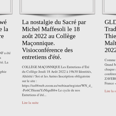
ewé
La nostalgie du Sacré par
GLDF
e la
Michel Maffesoli le 18
Trad
re
août 2022 au Collège
Thi
Maçonnique.
Maît
Visioconférence des
2022
NF a été
entretiens d'été.
a
Comme il
ité. La
Grand M
COLLÈGE MAÇONNIQUE Les Entretiens d’Été
chaque a
aphie
du Collège Jeudi 18 Août 2022 à 19h30 Identités,
conféren
Altérité / Soi et les Autres Inscription obligatoire
ZAVERON
sur le site :
France «
https://us06web.zoom.us/webinar/register/WN_d_
-Po6CJSiemiYzNlqnH4w Le cycle de nos
Lire la 
Entretiens d’été...
Lire la suite