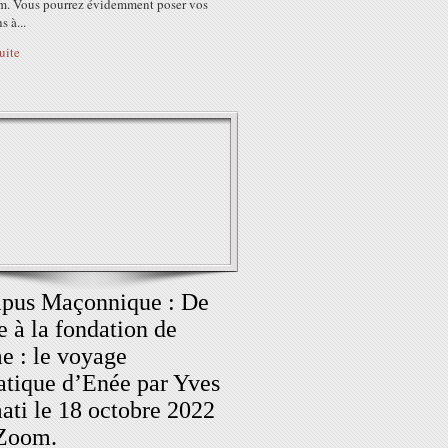
m. Vous pourrez évidemment poser vos
s à...
suite
pus Maçonnique : De
e à la fondation de
 : le voyage
iatique d’Enée par Yves
ti le 18 octobre 2022
 Zoom.