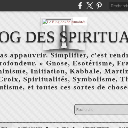
OG DES SPIRITU
as appauvrir. Simplifier, c'est rendr
profondeur. » Gnose, Esotérisme, F
inisme, Initiation, Kabbale, Marti
Croix, Spiritualités, Symbolisme, T
ufisme, et toutes ces sortes de choses