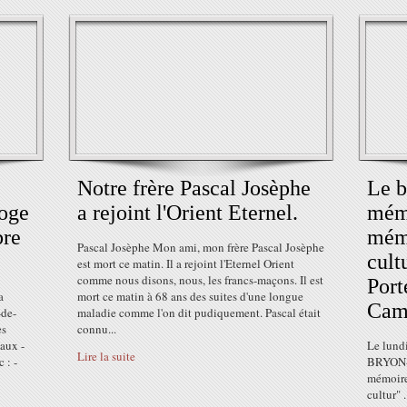
Notre frère Pascal Josèphe
Le b
Loge
a rejoint l'Orient Eternel.
mémo
bre
mémo
Pascal Josèphe Mon ami, mon frère Pascal Josèphe
cult
est mort ce matin. Il a rejoint l'Eternel Orient
comme nous disons, nous, les francs-maçons. Il est
Port
a
mort ce matin à 68 ans des suites d'une longue
Cam
-de-
maladie comme l'on dit pudiquement. Pascal était
es
connu...
aux -
Le lund
Lire la suite
 : -
BRYON-P
mémoires
cultur" 