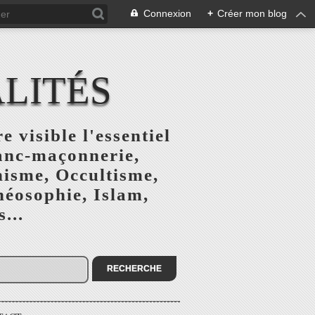
Connexion
+
Créer mon blog
ALITÉS
e visible l'essentiel
ranc-maçonnerie,
nisme, Occultisme,
héosophie, Islam,
...