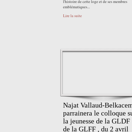
l'histoire de cette loge et de ses membres
emblématiques...
Lire la suite
Najat Vallaud-Belkace
parrainera le colloque s
la jeunesse de la GLDF 
de la GLFF , du 2 avril