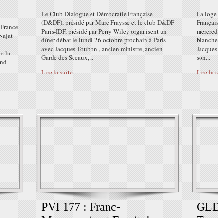
Le Club Dialogue et Démocratie Française
La loge 
(D&DF), présidé par Marc Fraysse et le club D&DF
Françai
 France
Paris-IDF, présidé par Perry Wiley organisent un
mercred
Najat
dîner-débat le lundi 26 octobre prochain à Paris
blanche 
avec Jacques Toubon , ancien ministre, ancien
Jacques 
e la
Garde des Sceaux,...
son...
and
Lire la suite
Lire la 
PVI 177 : Franc-
GLD