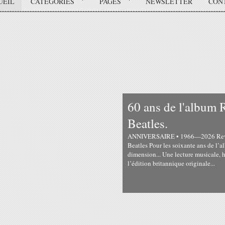
UEIL
CATÉGORIES
PAGES
NEWSLETTER
CON
60 ans de l'albu
Beatles.
ANNIVERSAIRE • 1966—2026 Revolve
Beatles Pour les soixante ans de l’a
dimension... Une lecture musicale, h
l’édition britannique originale...