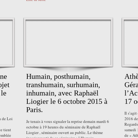
ine
Humain, posthumain,
Athè
ojet
transhumain, surhumain,
Géra
 le
inhumain, avec Raphaël
l’A
Liogier le 6 octobre 2015 à
17 o
Paris.
Il s’agi
n de Loi
2016 de
Je tenais à vous signaler la reprise demain mardi 6
Regards
octobre à 19 heures du séminaire de Raphaël
e tient
samedi 
Liogier , séminaire ouvert au public. Le thème
semblée
de « Ath