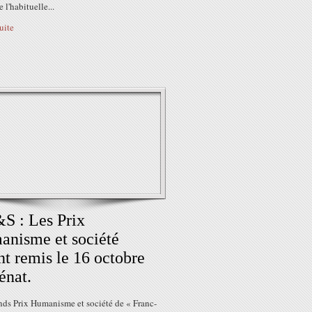
 l'habituelle...
suite
S : Les Prix
nisme et société
nt remis le 16 octobre
énat.
nds Prix Humanisme et société de « Franc-