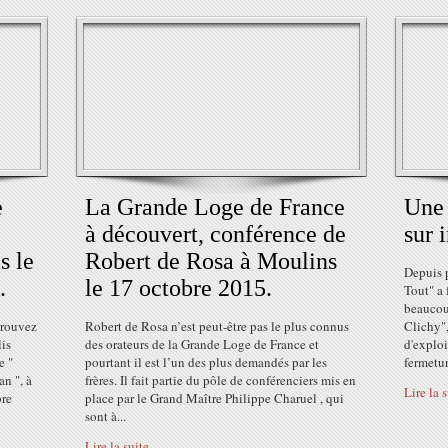
e
La Grande Loge de France
Une 
à découvert, conférence de
sur 
s le
Robert de Rosa à Moulins
Depuis p
.
le 17 octobre 2015.
Tout" a 
beaucou
trouvez
Robert de Rosa n’est peut-être pas le plus connus
Clichy",
lis
des orateurs de la Grande Loge de France et
d'exploi
e "
pourtant il est l’un des plus demandés par les
fermeture
an ", à
frères. Il fait partie du pôle de conférenciers mis en
Lire la 
bre
place par le Grand Maître Philippe Charuel , qui
sont à...
Lire la suite