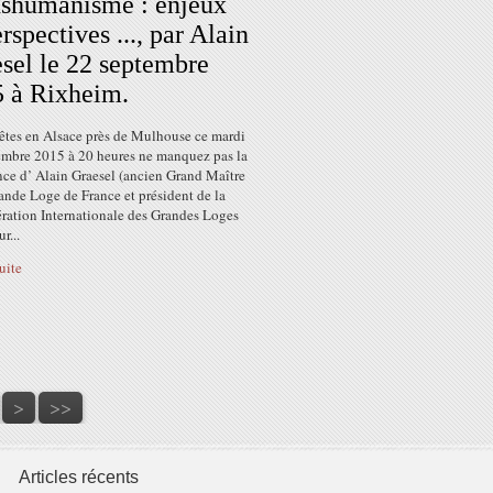
shumanisme : enjeux
erspectives ..., par Alain
sel le 22 septembre
 à Rixheim.
 êtes en Alsace près de Mulhouse ce mardi
embre 2015 à 20 heures ne manquez pas la
nce d’ Alain Graesel (ancien Grand Maître
ande Loge de France et président de la
ration Internationale des Grandes Loges
r...
suite
100
200
>
>>
Articles récents