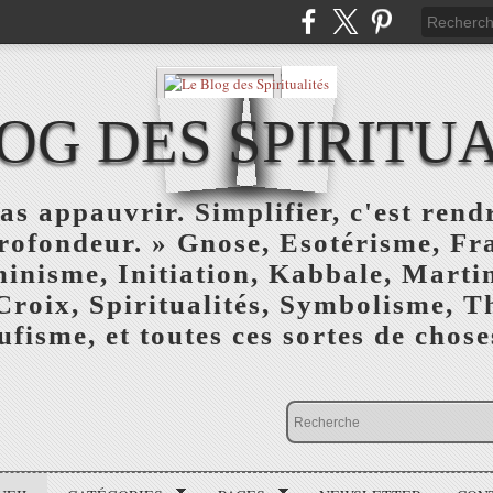
OG DES SPIRITU
as appauvrir. Simplifier, c'est rendr
profondeur. » Gnose, Esotérisme, F
inisme, Initiation, Kabbale, Marti
Croix, Spiritualités, Symbolisme, T
ufisme, et toutes ces sortes de choses