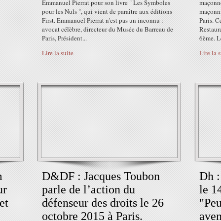
Emmanuel Pierrat pour son livre " Les Symboles
maçonne
pour les Nuls ", qui vient de paraître aux éditions
maçonni
First. Emmanuel Pierrat n'est pas un inconnu :
Paris. C
avocat célèbre, directeur du Musée du Barreau de
Restaura
Paris, Président...
6ème. Le
Lire la suite
Lire la 
m
D&DF : Jacques Toubon
Dh :
ur
parle de l’action du
le 1
et
défenseur des droits le 26
"Peu
octobre 2015 à Paris.
aven