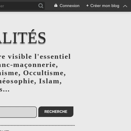
Connexion
+
Créer mon blog
ALITÉS
e visible l'essentiel
ranc-maçonnerie,
nisme, Occultisme,
héosophie, Islam,
...