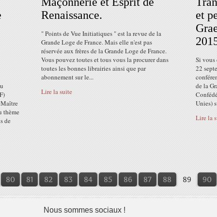
Maçonnerie et Esprit de
Tran
e
Renaissance.
et p
Grae
" Points de Vue Initiatiques " est la revue de la
2015
Grande Loge de France. Mais elle n'est pas
réservée aux frères de la Grande Loge de France.
Vous pouvez toutes et tous vous la procurer dans
Si vous
toutes les bonnes librairies ainsi que par
22 sept
abonnement sur le...
confére
du
de la Gr
Lire la suite
F)
Confédé
 Maître
Unies) su
du thème
Lire la 
s de
10
20
30
40
50
60
70
80
81
82
83
84
85
86
87
88
89
90
Nous sommes sociaux !