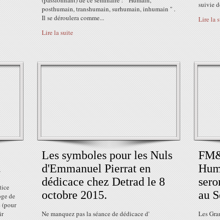
(passionnant) de ce séminaire : " Humain,
suivie de
posthumain, transhumain, surhumain, inhumain " .
Il se déroulera comme...
Lire la 
Lire la suite
Les symboles pour les Nuls
FM&
.
d'Emmanuel Pierrat en
Huma
dédicace chez Detrad le 8
sero
tice
octobre 2015.
au S
oge de
e (pour
ir
Ne manquez pas la séance de dédicace d'
Les Gra