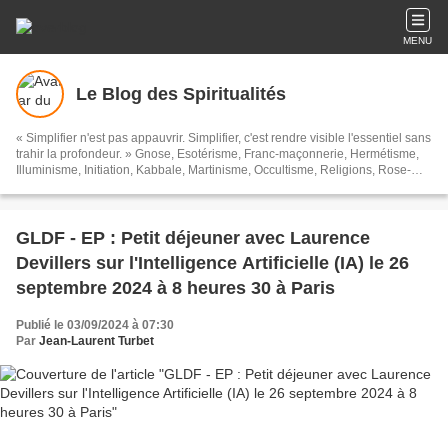
MENU
Le Blog des Spiritualités
« Simplifier n'est pas appauvrir. Simplifier, c'est rendre visible l'essentiel sans
trahir la profondeur. » Gnose, Esotérisme, Franc-maçonnerie, Hermétisme,
Illuminisme, Initiation, Kabbale, Martinisme, Occultisme, Religions, Rose-
Croix, Spiritualités, Symbolisme, Théosophie, Islam, Soufisme, et toutes ces
sortes de choses...
GLDF - EP : Petit déjeuner avec Laurence
Devillers sur l'Intelligence Artificielle (IA) le 26
septembre 2024 à 8 heures 30 à Paris
Publié le 03/09/2024 à 07:30
Par
Jean-Laurent Turbet