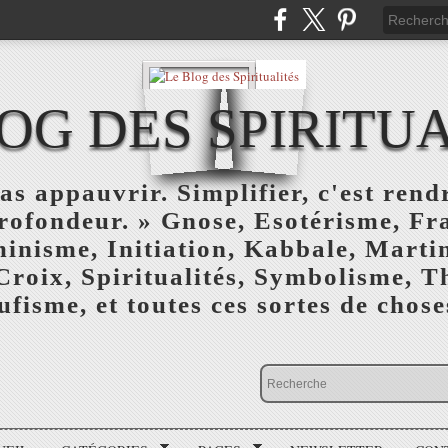
OG DES SPIRITU
as appauvrir. Simplifier, c'est rendr
profondeur. » Gnose, Esotérisme, F
inisme, Initiation, Kabbale, Marti
Croix, Spiritualités, Symbolisme, T
ufisme, et toutes ces sortes de choses