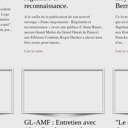
reconnaissance.
Ber
écédent
e Loge
A la veille de la publication de son nouvel
Ce livre
traiter
ouvrage « Franc-maçonnerie : Régularité et
qui est 
ccepté".
reconnaissance » (avec une préface d' Alain Bauer ,
Suprême
e par...
ancien Grand Maître du Grand Orient de France)
aux Etat
aux Editions Conform, Roger Dachez a choisi mon
Francken
bloc-notes pour lancer...
d'un...
Lire la suite
Lire la 
GL-AMF : Entretien avec
"Le 