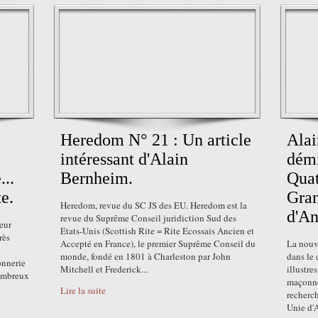
Heredom N° 21 : Un article
Ala
intéressant d'Alain
démi
..
Bernheim.
Quat
e.
Gra
Heredom, revue du SC JS des EU. Heredom est la
d'An
revue du Suprême Conseil juridiction Sud des
eur
Etats-Unis (Scottish Rite = Rite Ecossais Ancien et
rès
Accepté en France), le premier Suprême Conseil du
La nouve
monde, fondé en 1801 à Charleston par John
dans le 
onnerie
Mitchell et Frederick...
illustre
nombreux
maçonne
Lire la suite
recherc
Unie d'A