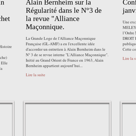
in
Alain Bernheim sur la
Conf
Régularité dans le N°3 de
janv
chet
la revue "Alliance
Une exc
Maçonnique.
MELEY, 
l’Ordre
La Grande Loge de l'Alliance Maçonnique
DROIT H
Française (GL-AMF) a eu l'excellente idée
publiqu
istoire
d'accorder un entretien à Alain Bernheim dans le
Cette co
N° 3 de se revue interne "L'Alliance Maçonnique".
uche)
Lire la 
Initié au Grand Orient de France en 1963, Alain
 Elle
Bernheim appartient aujourd’hui...
la
Lire la suite