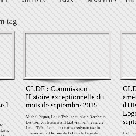
UEIL
CATÉGORIES
PAGES
NEWSLETTER
CON
m tag
GLDF : Commission
GLDF
Histoire exceptionnelle du
amér
eil
mois de septembre 2015.
d'Hi
Loge
Michel Piquet, Louis Trébuchet, Alain Bernheim :
sept
Les trois conférenciers Il faut vraiment remercier
ue
Louis Trébuchet pour avoir su redynamiser la
llustre
commission d'Histoire de la Grande Loge de
La Comm
 de