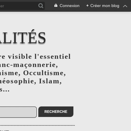
Connexion
+
Créer mon blog
ALITÉS
e visible l'essentiel
ranc-maçonnerie,
nisme, Occultisme,
héosophie, Islam,
...