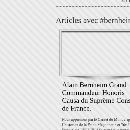
ACC
Articles avec #bernhei
Alain Bernheim Grand
Commandeur Honoris
Causa du Suprême Cons
de France.
Nous apprenons par le Carnet du Monde, q
l’historien de la Franc-Maçonnerie et Très I
Frère Alain BERNHEIM a reçu les insignes