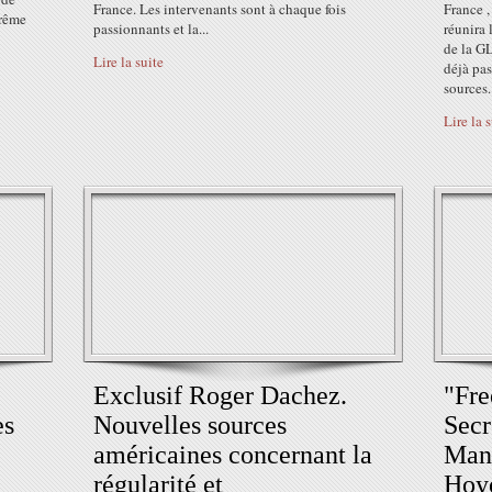
France. Les intervenants sont à chaque fois
France ,
rême
passionnants et la...
réunira 
de la GL
Lire la suite
déjà pa
sources.
Lire la 
Exclusif Roger Dachez.
"Fre
es
Nouvelles sources
Secr
américaines concernant la
Manu
régularité et
Hoyo