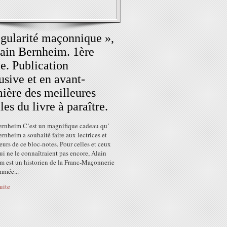
gularité maçonnique »,
ain Bernheim. 1ère
ie. Publication
usive et en avant-
ière des meilleures
lles du livre à paraître.
ernheim C’est un magnifique cadeau qu’
rnheim a souhaité faire aux lectrices et
eurs de ce bloc-notes. Pour celles et ceux
qui ne le connaîtraient pas encore, Alain
m est un historien de la Franc-Maçonnerie
mmée...
suite