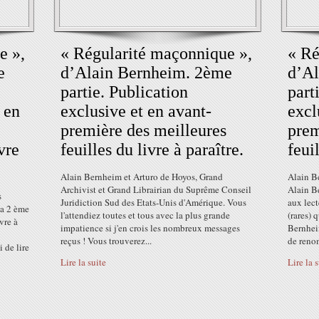
e »,
« Régularité maçonnique »,
« Ré
e
d’Alain Bernheim. 2ème
d’Al
partie. Publication
part
 en
exclusive et en avant-
excl
première des meilleures
prem
vre
feuilles du livre à paraître.
feui
Alain Bernheim et Arturo de Hoyos, Grand
Alain B
Archivist et Grand Librairian du Suprême Conseil
Alain Be
s
Juridiction Sud des Etats-Unis d'Amérique. Vous
aux lect
la 2 ème
l'attendiez toutes et tous avec la plus grande
(rares) 
vre à
impatience si j'en crois les nombreux messages
Bernhei
reçus ! Vous trouverez...
de reno
 de lire
Lire la suite
Lire la 