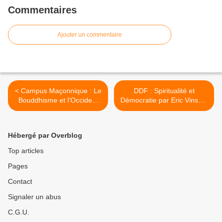
Commentaires
Ajouter un commentaire
< Campus Maçonnique : Le
DDF : Spiritualité et
Bouddhisme et l'Occident
Démocratie par Eric Vinson.
post-moderne par Eric
Dîner débat à Paris le 24
Vinson le 11 mai 2023
mai 2023 >
Hébergé par Overblog
Top articles
Pages
Contact
Signaler un abus
C.G.U.