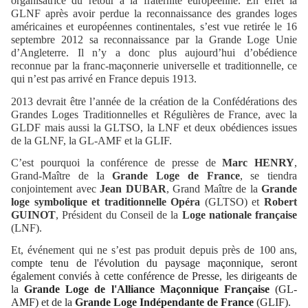
organisatrice du retour à la fraternité européenne. En effet la
GLNF après avoir perdue la reconnaissance des grandes loges
américaines et européennes continentales, s’est vue retirée le 16
septembre 2012 sa reconnaissance par la Grande Loge Unie
d’Angleterre. Il n’y a donc plus aujourd’hui d’obédience
reconnue par la franc-maçonnerie universelle et traditionnelle, ce
qui n’est pas arrivé en France depuis 1913.
2013 devrait être l’année de la création de la Confédérations des
Grandes Loges Traditionnelles et Régulières de France, avec la
GLDF mais aussi la GLTSO, la LNF et deux obédiences issues
de la GLNF, la GL-AMF et la GLIF.
C’est pourquoi la conférence de presse de
Marc HENRY
,
Grand-Maître de la
Grande Loge de France
, se tiendra
conjointement avec
Jean DUBAR
, Grand Maître de la
Grande
loge symbolique et traditionnelle Opéra
(GLTSO) et
Robert
GUINOT
, Président du Conseil de la
Loge nationale française
(LNF).
Et, événement qui ne s’est pas produit depuis près de 100 ans,
c
ompte tenu de l'évolution du paysage maçonnique, seront
également conviés à cette conférence de Presse, les dirigeants de
la
Grande Loge de l'Alliance Maçonnique Française
(GL-
AMF) et de la
Grande Loge Indépendante de France
(GLIF).