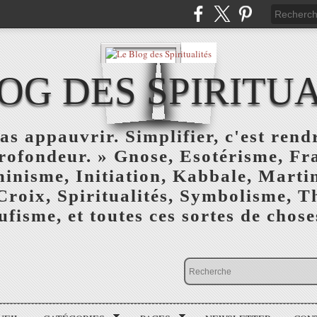
OG DES SPIRITU
as appauvrir. Simplifier, c'est rendr
profondeur. » Gnose, Esotérisme, F
inisme, Initiation, Kabbale, Marti
Croix, Spiritualités, Symbolisme, T
ufisme, et toutes ces sortes de choses