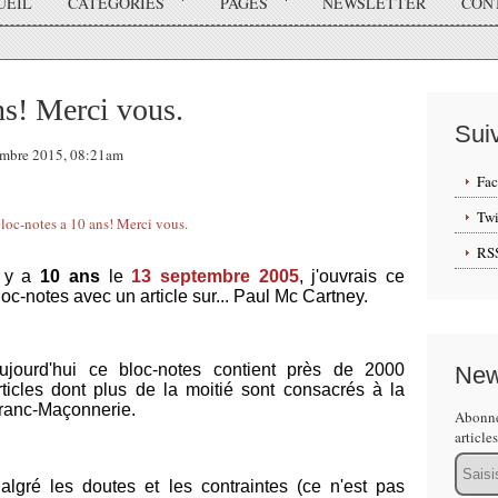
UEIL
CATÉGORIES
PAGES
NEWSLETTER
CON
ns! Merci vous.
Sui
tembre 2015, 08:21am
Fa
Twi
RS
l y a
10 ans
le
13 septembre 2005
, j'ouvrais ce
loc-notes avec un article sur... Paul Mc Cartney.
ujourd'hui ce bloc-notes contient près de 2000
New
rticles dont plus de la moitié sont consacrés à la
ranc-Maçonnerie.
Abonne
article
Email
algré les doutes et les contraintes (ce n'est pas