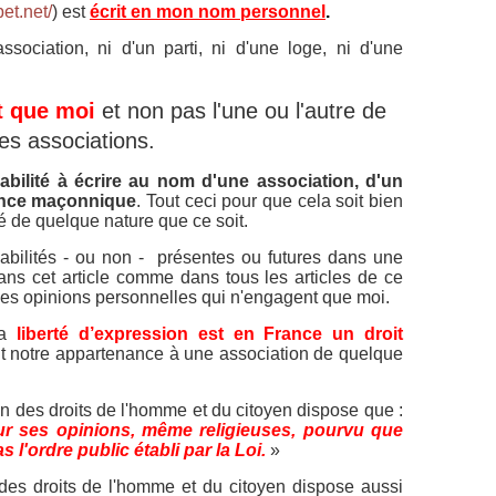
bet.net/
) est
écrit en mon nom personnel
.
ociation, ni d'un parti, ni d'une loge, ni d'une
t que moi
et non pas l'une ou l'autre de
es associations.
bilité à écrire au nom d'une association, d'un
ience maçonnique
.
Tout ceci pour que cela soit bien
ïté de quelque nature que ce soit.
bilités - ou non - présentes ou futures dans une
ans cet article comme dans tous les articles de ce
es opinions personnelles qui n'engagent que moi.
la
liberté d’expression est en France un droit
oit notre appartenance à une association de quelque
on des droits de l'homme et du citoyen dispose que :
our ses opinions, même religieuses, pourvu que
 l'ordre public établi par la Loi.
»
n des droits de l'homme et du citoyen dispose aussi