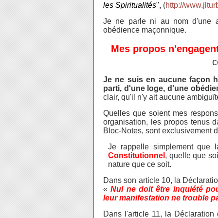
les Spiritualités
",
(
http://www.jltur
Je ne parle ni au nom d'une ass
obédience maçonnique.
Mes propos n'engagen
c
Je ne suis en aucune façon ha
parti, d'une loge, d'une obéd
clair, qu'il n'y ait aucune ambigu
Quelles que soient mes responsa
organisation, les propos tenus d
Bloc-Notes, sont exclusivement d
Je rappelle simplement que 
Constitutionnel
, quelle que s
nature que ce soit.
Dans son article 10, la Déclarati
«
Nul ne doit être inquiété p
leur manifestation ne trouble pas
Dans l'article 11, la Déclaratio