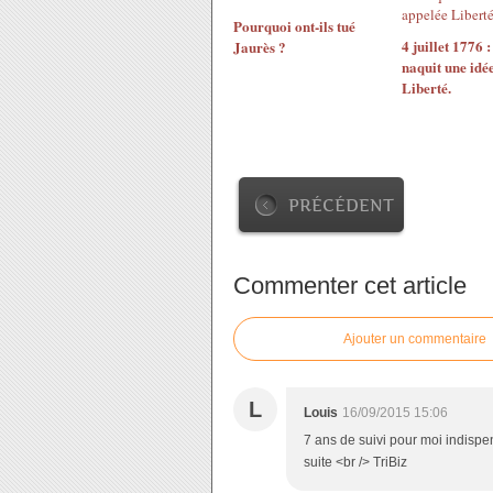
Pourquoi ont-ils tué
4 juillet 1776 :
Jaurès ?
naquit une idé
Liberté.
PRÉCÉDENT
Commenter cet article
Ajouter un commentaire
L
Louis
16/09/2015 15:06
7 ans de suivi pour moi indispe
suite <br /> TriBiz