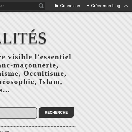
Connexion
+
Créer mon blog
ALITÉS
e visible l'essentiel
ranc-maçonnerie,
nisme, Occultisme,
héosophie, Islam,
...