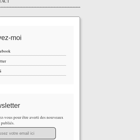
TACT
vez-moi
cebook
tter
S
sletter
z-vous pour être averti des nouveaux
s publiés.