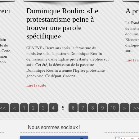
ceci
Dominique Roulin: «Le
A pr
protestantisme peine à
La Fonda
.
trouver une parole
de mettr
documen
spécifique»
lain
Ricoeur
te de
dialogue
GENEVE - Deux ans après la fermeture du
e Cène,
sur...
ministère sida, la pasteure Dominique Roulin
t mon
démissionne d'une Eglise protestante «repliée sur
Lire la 
 non
soi». Cet été, la démission de la pasteure
Dominique Roulin a remué l'Eglise protestante
genevoise. Ce départ s'inscrit...
Lire la suite
<<
<
1
2
3
4
5
6
7
8
9
10
>
>
Nous sommes sociaux !