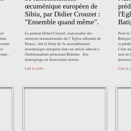
œcuménique européen de
préd
Sibiu, par Didier Crouzet :
l'Eg
"Ensemble quand même".
Bati
tut
Le pasteur Didier Crouzet, responsable des
Pour la 
s ému
relations internationales de l’ Eglise réformée de
Batigno
ncontre
France , fait le bilan du 3e rassemblement
la prédi
gie
œcuménique européen dans un article adressé à
Cette ma
forme ,
l'hebdomadaire protestant Réforme . Son
nuit de 
témoignage en demi-teinte insiste...
protestan
Lire la suite
Lire la 