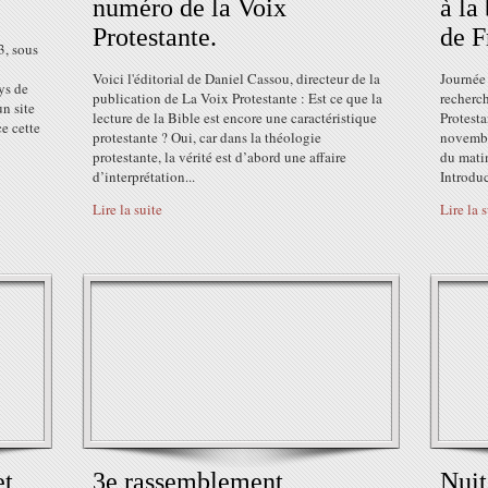
numéro de la Voix
à la
Protestante.
de F
3, sous
Voici l'éditorial de Daniel Cassou, directeur de la
Journée
ys de
publication de La Voix Protestante : Est ce que la
recherch
n site
lecture de la Bible est encore une caractéristique
Protest
ce cette
protestante ? Oui, car dans la théologie
novembre
protestante, la vérité est d’abord une affaire
du mati
d’interprétation...
Introduc
Lire la suite
Lire la 
et
3e rassemblement
Nuit