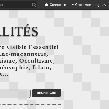
Connexion
+
Créer mon blog
ALITÉS
e visible l'essentiel
ranc-maçonnerie,
nisme, Occultisme,
héosophie, Islam,
...