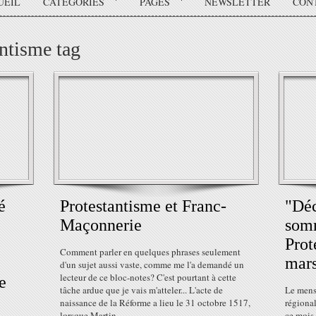
UEIL
CATÉGORIES
PAGES
NEWSLETTER
CON
antisme tag
é
Protestantisme et Franc-
"Déc
Maçonnerie
somm
Prot
Comment parler en quelques phrases seulement
mars
d'un sujet aussi vaste, comme me l'a demandé un
lecteur de ce bloc-notes? C'est pourtant à cette
e
tâche ardue que je vais m'atteler... L'acte de
Le mens
naissance de la Réforme a lieu le 31 octobre 1517,
régional
lorsque Martin...
ce mois 