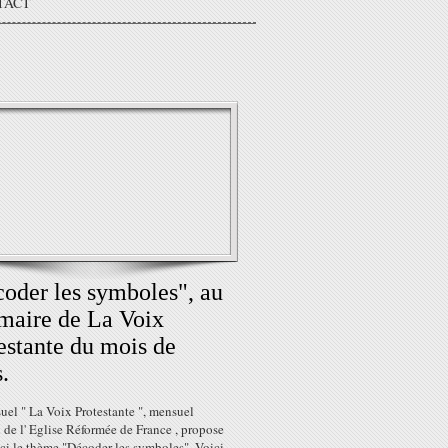
TACT
oder les symboles", au
aire de La Voix
estante du mois de
.
uel " La Voix Protestante ", mensuel
 de l' Eglise Réformée de France , propose
ci le thème "Décoder les symboles". Voici