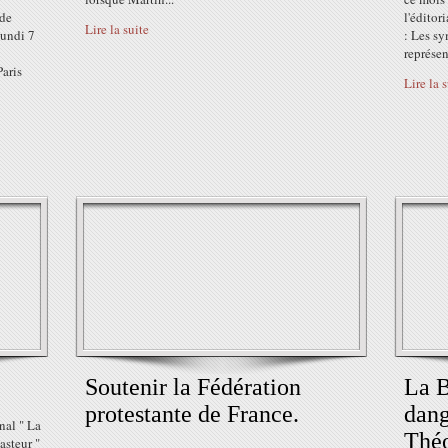
 de
l'éditor
Lire la suite
lundi 7
: Les sy
représen
Paris
Lire la 
Soutenir la Fédération
La B
protestante de France.
dang
nal " La
Théo
asteur "