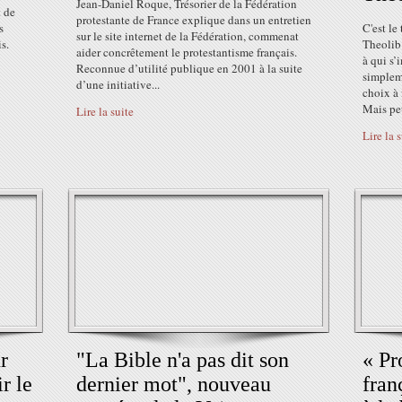
Jean-Daniel Roque, Trésorier de la Fédération
 de
protestante de France explique dans un entretien
s
C'est le
sur le site internet de la Fédération, commenat
s.
Theolib 
aider concrêtement le protestantisme français.
à qui s’
Reconnue d’utilité publique en 2001 à la suite
simpleme
d’une initiative...
choix à 
Mais peu
Lire la suite
Lire la 
r
"La Bible n'a pas dit son
« Pr
r le
dernier mot", nouveau
fran