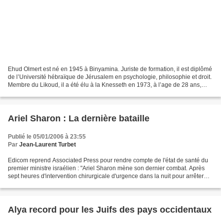
Ehud Olmert est né en 1945 à Binyamina. Juriste de formation, il est diplômé
de l’Université hébraïque de Jérusalem en psychologie, philosophie et droit.
Membre du Likoud, il a été élu à la Knesseth en 1973, à l’age de 28 ans,
puis réélu pour six mandats...
Ariel Sharon : La dernière bataille
Publié le 05/01/2006 à 23:55
Par
Jean-Laurent Turbet
Edicom reprend Associated Press pour rendre compte de l'état de santé du
premier ministre israélien : "Ariel Sharon mène son dernier combat. Après
sept heures d'intervention chirurgicale d'urgence dans la nuit pour arrêter
une hémorragie cérébrale massive,...
Alya record pour les Juifs des pays occidentaux