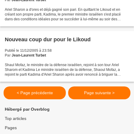
Ariel Sharon a d'ores et déjà gagné son pari. En quittant le Likoud et en
créant son propre parti, Kadima, le premier ministre israélien s'est placé
dans des conditions idéales pour se succéder à lui-même au soir des
élections anticipées du 28 mars 2006....
Nouveau coup dur pour le Likoud
Publié le 11/12/2005 à 23:58
Par
Jean-Laurent Turbet
Shaul Mofaz, le ministre de la défense israélien, rejoint à son tour Ariel
Sharom et Kadima Le ministre israélien de la défense, Shaoul Mofaz, a
rejoint le parti Kadima d'Ariel Sharon après avoir renoncé à briguer la
direction du Likoud, indique, dimanche...
< Page précédente
Page suivante >
Hébergé par Overblog
Top articles
Pages