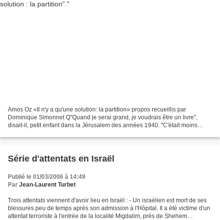
Amos Oz «Il n'y a qu'une solution: la partition» propos recueillis par
Dominique Simonnet Q"Quand je serai grand, je voudrais être un livre",
disait-il, petit enfant dans la Jérusalem des années 1940. "C'était moins
dangereux que d'être un homme, et,...
Série d'attentats en Israël
Publié le 01/03/2006 à 14:49
Par
Jean-Laurent Turbet
Trois attentats viennent d'avoir lieu en Israël : - Un israélien est mort de ses
blessures peu de temps après son admission à l'Hôpital. Il a été victime d'un
attentat terroriste à l'entrée de la localité Migdalim, près de Shehem