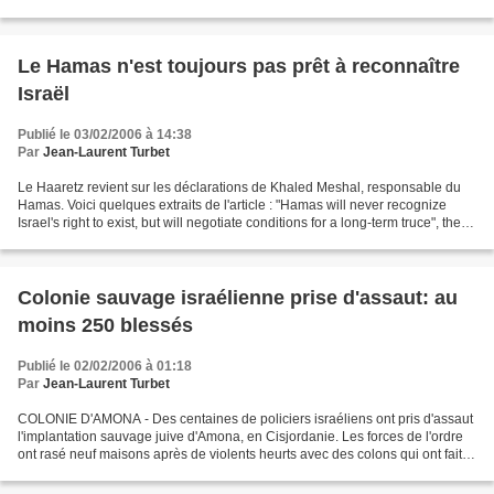
(Naplouse). Plusieurs...
Le Hamas n'est toujours pas prêt à reconnaître
Israël
Publié le 03/02/2006 à 14:38
Par
Jean-Laurent Turbet
Le Haaretz revient sur les déclarations de Khaled Meshal, responsable du
Hamas. Voici quelques extraits de l'article : "Hamas will never recognize
Israel's right to exist, but will negotiate conditions for a long-term truce", the
Damascus-based head of...
Colonie sauvage israélienne prise d'assaut: au
moins 250 blessés
Publié le 02/02/2006 à 01:18
Par
Jean-Laurent Turbet
COLONIE D'AMONA - Des centaines de policiers israéliens ont pris d'assaut
l'implantation sauvage juive d'Amona, en Cisjordanie. Les forces de l'ordre
ont rasé neuf maisons après de violents heurts avec des colons qui ont fait
plus de 250 blessés. Les...