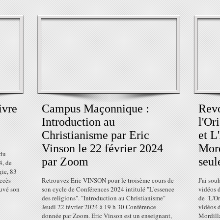
ivre
Campus Maçonnique :
Revo
Introduction au
l'Or
Christianisme par Eric
et L
Vinson le 22 février 2024
Mord
 du
par Zoom
seul
4, de
gie, 83
ccès
Retrouvez Eric VINSON pour le troisème cours de
J'ai sou
ouvé son
son cycle de Conférences 2024 intitulé "L'essence
vidéos d
des religions". "Introduction au Christianisme"
de "L'Or
Jeudi 22 février 2024 à 19 h 30 Conférence
vidéos 
donnée par Zoom. Eric Vinson est un enseignant,
Mordilla