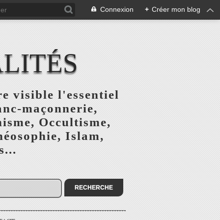
Connexion
+
Créer mon blog
ALITÉS
e visible l'essentiel
ranc-maçonnerie,
nisme, Occultisme,
héosophie, Islam,
...