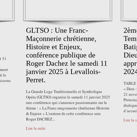
GLTSO : Une Franc-
2ème
Maçonnerie chrétienne,
Temp
Histoire et Enjeux,
Bati
conférence publique de
Dieu
t 31
Roger Dachez le samedi 11
appr
a
ement
janvier 2025 à Levallois-
2024
ù le
Perret.
aissons
TABLE 
« Dieu :
La Grande Loge Traditionnelle et Symbolique
21 nove
Opéra (GLTSO) organise le samedi 11 janvier 2025
Protest
une conférence qui s'annonce passionnante sur le
dialogu
thème : « La Franc-maçonnerie chrétienne Histoire
d’accuei
& Enjeux » L'orateur de cette conférence sera
Roger DACHEZ...
Lire la 
Lire la suite