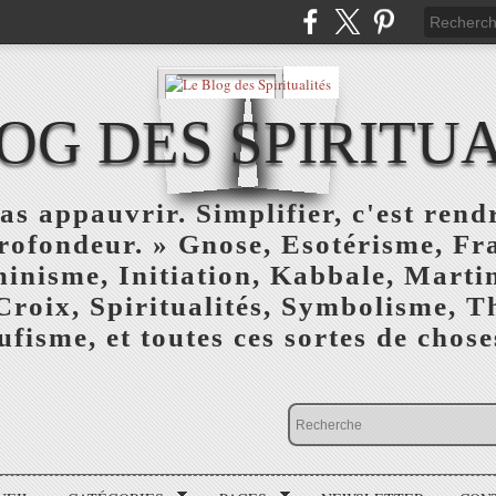
OG DES SPIRITU
as appauvrir. Simplifier, c'est rendr
profondeur. » Gnose, Esotérisme, F
inisme, Initiation, Kabbale, Marti
Croix, Spiritualités, Symbolisme, T
ufisme, et toutes ces sortes de choses