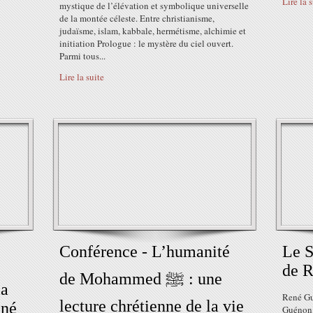
Lire la 
mystique de l’élévation et symbolique universelle
de la montée céleste. Entre christianisme,
judaïsme, islam, kabbale, hermétisme, alchimie et
initiation Prologue : le mystère du ciel ouvert.
Parmi tous...
Lire la suite
Conférence - L’humanité
Le S
de R
de Mohammed ﷺ : une
la
René Gu
lecture chrétienne de la vie
ené
Guénon 