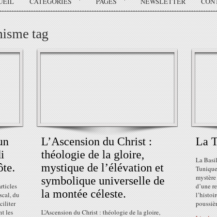
UEIL
CATÉGORIES
PAGES
NEWSLETTER
CON
nisme tag
un
L’Ascension du Christ :
La T
i
théologie de la gloire,
La Basi
ôte.
mystique de l’élévation et
Tunique
mystère 
symbolique universelle de
articles
d’une re
la montée céleste.
scal, du
l’histo
ciliter
poussièr
nt les
L’Ascension du Christ : théologie de la gloire,