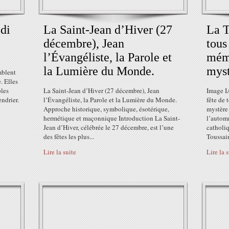
edi
La Saint-Jean d’Hiver (27
La T
décembre), Jean
tous
l’Évangéliste, la Parole et
mémo
la Lumière du Monde.
myst
mblent
. Elles
ples
La Saint-Jean d’Hiver (27 décembre), Jean
Image IA
ndrier.
l’Évangéliste, la Parole et la Lumière du Monde.
fête de 
Approche historique, symbolique, ésotérique,
mystère 
hermétique et maçonnique Introduction La Saint-
l’autom
Jean d’Hiver, célébrée le 27 décembre, est l’une
catholiq
des fêtes les plus...
Toussaint
Lire la suite
Lire la 