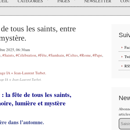
UEIL
CATÉGORIES
PAGES
NEWSLETTER
CON
 de tous les saints, entre
Sui
mystère.
Fa
mbre 2025, 06:30am
e
,
#Saints
,
#Célébration
,
#Fête
,
#Samhain
,
#Celtes
,
#Rome
,
#Pape
,
Twi
RS
age IA + Jean-Laurent Turbet.
: la fête de tous les saints,
t
New
oire, lumière et mystère
Abonne
article
Email
ière dans l’automne.