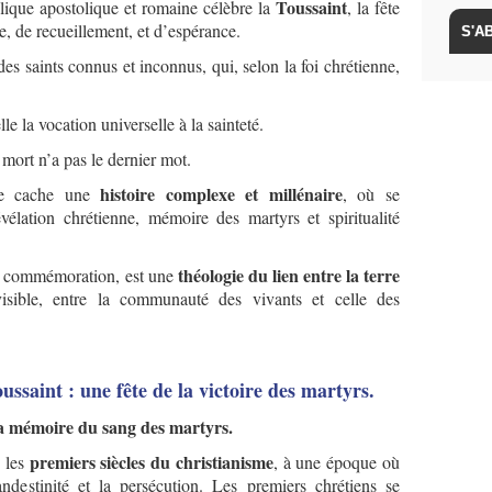
Toussaint
lique apostolique et romaine célèbre la
, la fête
ie, de recueillement, et d’espérance.
 des saints connus et inconnus, qui, selon la foi chrétienne,
e la vocation universelle à la sainteté.
 mort n’a pas le dernier mot.
histoire complexe et millénaire
 se cache une
, où se
évélation chrétienne, mémoire des martyrs et spiritualité
théologie du lien entre la terre
le commémoration, est une
nvisible, entre la communauté des vivants et celle des
oussaint : une fête de la victoire des martyrs.
 la mémoire du sang des martyrs.
premiers siècles du christianisme
s les
, à une époque où
andestinité et la persécution. Les premiers chrétiens se