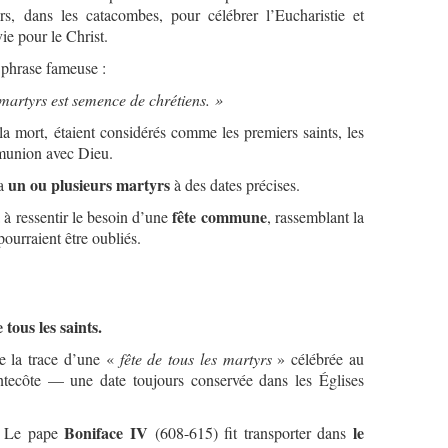
s, dans les catacombes, pour célébrer l’Eucharistie et
ie pour le Christ.
e phrase fameuse :
martyrs est semence de chrétiens. »
la mort, étaient considérés comme les premiers saints, les
mmunion avec Dieu.
un ou plusieurs martyrs
ra
à des dates précises.
fête commune
à ressentir le besoin d’une
, rassemblant la
ourraient être oubliés.
 tous les saints.
ve la trace d’une «
fête de tous les martyrs
» célébrée au
ntecôte — une date toujours conservée dans les Églises
Boniface IV
le
d. Le pape
(608-615) fit transporter dans