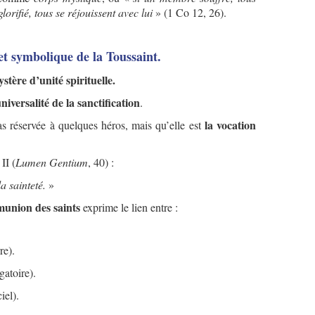
lorifié, tous se réjouissent avec lui
» (1 Co 12, 26).
e et symbolique de la Toussaint.
tère d’unité spirituelle.
universalité de la sanctification
.
la vocation
as réservée à quelques héros, mais qu’elle est
II (
Lumen Gentium
, 40) :
la sainteté.
»
union des saints
exprime le lien entre :
re).
gatoire).
iel).