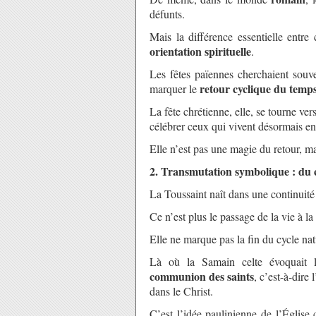
défunts.
Mais la différence essentielle entre 
orientation spirituelle
.
Les fêtes païennes cherchaient souv
retour cyclique du temp
marquer le
La fête chrétienne, elle, se tourne ver
célébrer ceux qui vivent désormais e
Elle n’est pas une magie du retour, m
2. Transmutation symbolique : du cy
La Toussaint naît dans une continuité 
Ce n’est plus le passage de la vie à la
Elle ne marque pas la fin du cycle nat
Là où la Samain celte évoquait le
communion des saints
, c’est-à-dire
dans le Christ.
C’est l’idée paulinienne de l’Égli