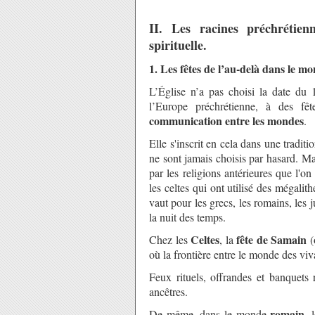
II. Les racines préchrétien
spirituelle.
1. Les fêtes de l’au-delà dans le m
L’Église n’a pas choisi la date du
l’Europe préchrétienne, à des fê
communication entre les mondes
.
Elle s'inscrit en cela dans une traditi
ne sont jamais choisis par hasard. Ma
par les religions antérieures que l'
les celtes qui ont utilisé des mégalit
vaut pour les grecs, les romains, les 
la nuit des temps.
Celtes
fête de Samain
Chez les
, la
(
où la frontière entre le monde des viv
Feux rituels, offrandes et banquets
ancêtres.
romain
De même, dans le monde
, 