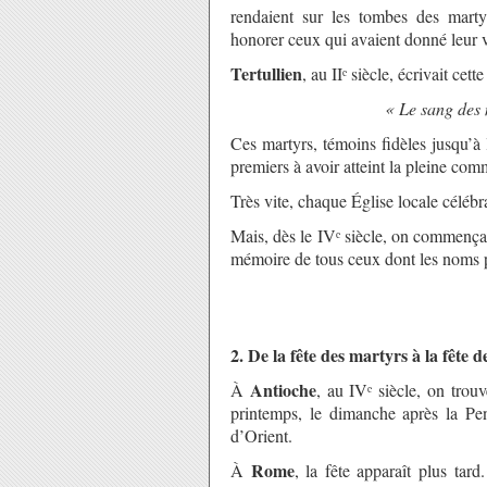
rendaient sur les tombes des martyr
honorer ceux qui avaient donné leur v
Tertullien
, au II
siècle, écrivait cett
ᵉ
« Le sang des 
Ces martyrs, témoins fidèles jusqu’à 
premiers à avoir atteint la pleine co
Très vite, chaque Église locale céléb
Mais, dès le IV
siècle, on commença 
ᵉ
mémoire de tous ceux dont les noms p
2. De la fête des martyrs à la fête de
Antioche
À
, au IV
siècle, on trou
ᵉ
printemps, le dimanche après la Pe
d’Orient.
Rome
À
, la fête apparaît plus tar