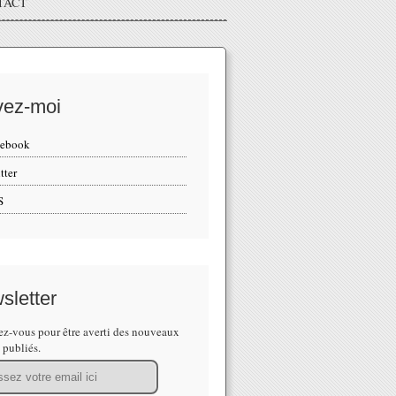
TACT
vez-moi
cebook
tter
S
sletter
z-vous pour être averti des nouveaux
s publiés.