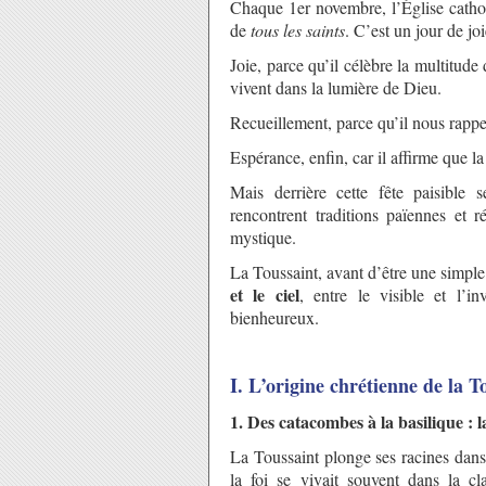
Chaque 1er novembre, l’Église catho
de
tous les saints
. C’est un jour de jo
Joie, parce qu’il célèbre la multitude
vivent dans la lumière de Dieu.
Recueillement, parce qu’il nous rappell
Espérance, enfin, car il affirme que la
Mais derrière cette fête paisible
rencontrent traditions païennes et r
mystique.
La Toussaint, avant d’être une simp
et le ciel
, entre le visible et l’i
bienheureux.
I. L’origine chrétienne de la T
1. Des catacombes à la basilique :
La Toussaint plonge ses racines dan
la foi se vivait souvent dans la cl