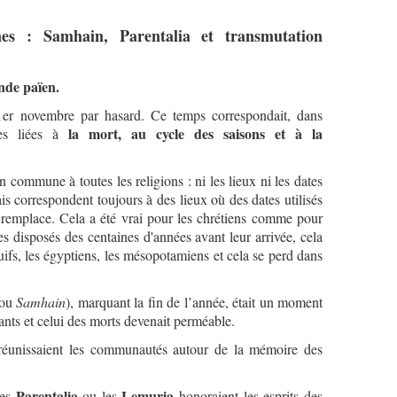
nes : Samhain, Parentalia et transmutation
onde païen.
 1er novembre par hasard. Ce temps correspondait, dans
la mort, au cycle des saisons et à la
tes liées à
on commune à toutes les religions : ni les lieux ni les dates
is correspondent toujours à des lieux où des dates utilisés
on remplace. Cela a été vrai pour les chrétiens comme pour
hes disposés des centaines d'années avant leur arrivée, cela
juifs, les égyptiens, les mésopotamiens et cela se perd dans
ou
Samhain
), marquant la fin de l’année, était un moment
ants et celui des morts devenait perméable.
 réunissaient les communautés autour de la mémoire des
Parentalia
Lemuria
les
ou les
honoraient les esprits des