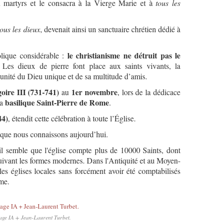
 martyrs et le consacra à la Vierge Marie et à
tous les
tous les dieux
, devenait ainsi un sanctuaire chrétien dédié à
le christianisme ne détruit pas le
lique considérable :
 Les dieux de pierre font place aux saints vivants, la
’unité du Dieu unique et de sa multitude d’amis.
oire III (731-741)
1er novembre
au
, lors de la dédicace
basilique Saint-Pierre de Rome
la
.
44)
, étendit cette célébration à toute l’Église.
que nous connaissons aujourd’hui.
s, il semble que l'église compte plus de 10000 Saints, dont
suivant les formes modernes. Dans l'Antiquité et au Moyen-
les églises locales sans forcément avoir été comptabilisés
me.
age IA + Jean-Laurent Turbet.