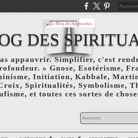
OG DES SPIRITU
as appauvrir. Simplifier, c'est rendr
profondeur. » Gnose, Esotérisme, F
inisme, Initiation, Kabbale, Marti
Croix, Spiritualités, Symbolisme, T
ufisme, et toutes ces sortes de choses