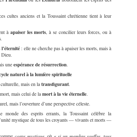
ces cultes anciens et la Toussaint chrétienne tient à leur
apaiser les morts
ent à
, à se concilier leurs forces, ou à
s
.
l’éternité
s
: elle ne cherche pas à apaiser les morts, mais à
n Dieu.
espérance de résurrection
ais une
.
cle naturel à la lumière spirituelle
transfigurant
culturelle, mais en la
.
mort à la vie éternelle
 mort, mais celui de la
.
urel, mais l’ouverture d’une perspective céleste.
 monde des esprits errants, la Toussaint célèbre la
 l’unité mystique de tous les croyants — vivants et morts —
se comme
corps mystique
, où «
si un membre souffre, tous