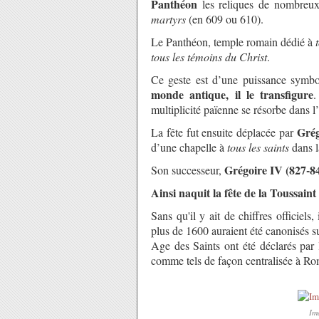
Panthéon
les reliques de nombreux
martyrs
(en 609 ou 610).
Le Panthéon, temple romain dédié à
tous les témoins du Christ
.
Ce geste est d’une puissance symbo
monde antique, il le transfigure
.
multiplicité païenne se résorbe dans l
Grég
La fête fut ensuite déplacée par
d’une chapelle à
tous les saints
dans 
Grégoire IV (827-8
Son successeur,
Ainsi naquit la fête de la Toussaint
Sans qu'il y ait de chiffres officiel
plus de 1600 auraient été canonisés 
Age des Saints ont été déclarés par 
comme tels de façon centralisée à Ro
Im