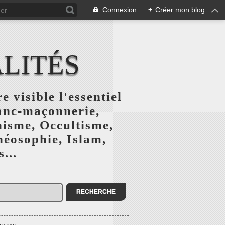
Connexion
+
Créer mon blog
ALITÉS
e visible l'essentiel
ranc-maçonnerie,
nisme, Occultisme,
héosophie, Islam,
...