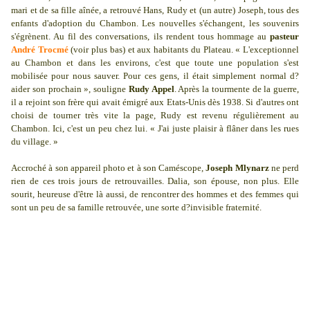
mari et de sa fille aînée, a retrouvé Hans, Rudy et (un autre) Joseph, tous des
enfants d'adoption du Chambon. Les nouvelles s'échangent, les souvenirs
s'égrènent. Au fil des conversations, ils rendent tous hommage au
pasteur
André Trocmé
(voir plus bas) et aux habitants du Plateau. « L'exceptionnel
au Chambon et dans les environs, c'est que toute une population s'est
mobilisée pour nous sauver. Pour ces gens, il était simplement normal d?
aider son prochain », souligne
Rudy Appel
. Après la tourmente de la guerre,
il a rejoint son frère qui avait émigré aux Etats-Unis dès 1938. Si d'autres ont
choisi de tourner très vite la page, Rudy est revenu régulièrement au
Chambon. Ici, c'est un peu chez lui. « J'ai juste plaisir à flâner dans les rues
du village. »
Accroché à son appareil photo et à son Caméscope,
Joseph Mlynarz
ne perd
rien de ces trois jours de retrouvailles. Dalia, son épouse, non plus. Elle
sourit, heureuse d'être là aussi, de rencontrer des hommes et des femmes qui
sont un peu de sa famille retrouvée, une sorte d?invisible fraternité.