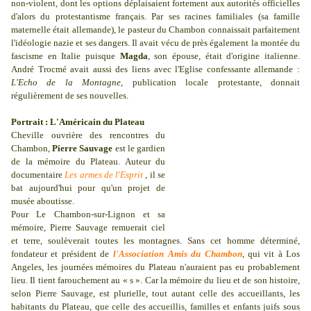
non-violent, dont les options déplaisaient fortement aux autorités officielles
d'alors du protestantisme français. Par ses racines familiales (sa famille
maternelle était allemande), le pasteur du Chambon connaissait parfaitement
l'idéologie nazie et ses dangers. Il avait vécu de près également la montée du
fascisme en Italie puisque
Magda
, son épouse, était d'origine italienne.
André Trocmé avait aussi des liens avec l'Eglise confessante allemande :
L'Echo de la Montagne
, publication locale protestante, donnait
régulièrement de ses nouvelles.
Portrait : L'Américain du Plateau
Cheville ouvrière des rencontres du
Chambon,
Pierre Sauvage
est le gardien
de la mémoire du Plateau. Auteur du
documentaire
Les armes de l'Esprit
, il se
bat aujourd'hui pour qu'un projet de
musée aboutisse.
Pour Le Chambon-sur-Lignon et sa
mémoire, Pierre Sauvage remuerait ciel
et terre, soulèverait toutes les montagnes. Sans cet homme déterminé,
fondateur et président de
l'Association Amis du Chambon
, qui vit à Los
Angeles, les journées mémoires du Plateau n'auraient pas eu probablement
lieu. Il tient farouchement au « s ». Car la mémoire du lieu et de son histoire,
selon Pierre Sauvage, est plurielle, tout autant celle des accueillants, les
habitants du Plateau, que celle des accueillis, familles et enfants juifs sous