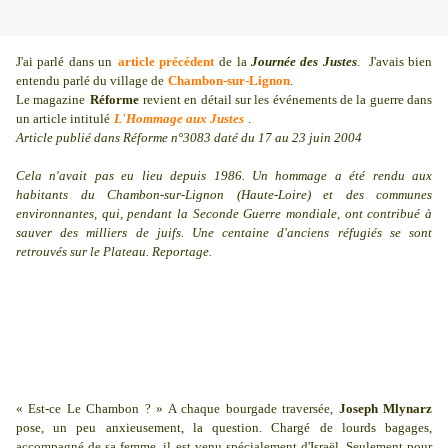
J'ai parlé dans un
article précédent
de la
Journée des Justes
. J'avais bien
entendu parlé du village de
Chambon-sur-Lignon
.
Le magazine
Réforme
revient en détail sur les événements de la guerre dans
un article intitulé
L'Hommage aux Justes
.
Article publié dans Réforme n°3083 daté du 17 au 23 juin 2004
Cela n'avait pas eu lieu depuis 1986. Un hommage a été rendu aux
habitants du Chambon-sur-Lignon (Haute-Loire) et des communes
environnantes, qui, pendant la Seconde Guerre mondiale, ont contribué à
sauver des milliers de juifs. Une centaine d'anciens réfugiés se sont
retrouvés sur le Plateau. Reportage.
« Est-ce Le Chambon ? » A chaque bourgade traversée,
Joseph Mlynarz
pose, un peu anxieusement, la question. Chargé de lourds bagages,
accompagné de sa femme, il est venu spécialement d'Israël. Seulement pour