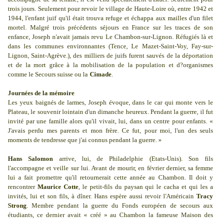
trois jours. Seulement pour revoir le village de Haute-Loire où, entre 1942 et
1944, l'enfant juif qu'il était trouva refuge et échappa aux mailles d'un filet
mortel. Malgré trois précédents séjours en France sur les traces de son
enfance, Joseph n'avait jamais revu Le Chambon-sur-Lignon. Réfugiés là et
dans les communes environnantes (Tence, Le Mazet-Saint-Voy, Fay-sur-
Lignon, Saint-Agrève.), des milliers de juifs furent sauvés de la déportation
et de la mort grâce à la mobilisation de la population et d?organismes
comme le Secours suisse ou la
Cimade
.
Journées de la mémoire
Les yeux baignés de larmes, Joseph évoque, dans le car qui monte vers le
Plateau, le souvenir lointain d'un dimanche heureux. Pendant la guerre, il fut
invité par une famille alors qu'il vivait, lui, dans un centre pour enfants. «
J'avais perdu mes parents et mon frère. Ce fut, pour moi, l'un des seuls
moments de tendresse que j'ai connus pendant la guerre. »
Hans Salomon
arrive, lui, de Philadelphie (Etats-Unis). Son fils
l'accompagne et veille sur lui. Avant de mourir, en février dernier, sa femme
lui a fait promettre qu'il retournerait cette année au Chambon. Il doit y
rencontrer
Maurice Cotte
, le petit-fils du paysan qui le cacha et qui les a
invités, lui et son fils, à dîner. Hans espère aussi revoir l'Américain
Tracy
Strong
. Membre pendant la guerre du Fonds européen de secours aux
étudiants, ce dernier avait « créé » au Chambon la fameuse Maison des