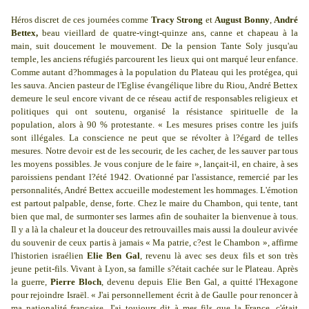
Héros discret de ces journées comme
Tracy Strong
et
August Bonny
,
André
Bettex,
beau vieillard de quatre-vingt-quinze ans, canne et chapeau à la
main, suit doucement le mouvement. De la pension Tante Soly jusqu'au
temple, les anciens réfugiés parcourent les lieux qui ont marqué leur enfance.
Comme autant d?hommages à la population du Plateau qui les protégea, qui
les sauva. Ancien pasteur de l'Eglise évangélique libre du Riou, André Bettex
demeure le seul encore vivant de ce réseau actif de responsables religieux et
politiques qui ont soutenu, organisé la résistance spirituelle de la
population, alors à 90 % protestante. « Les mesures prises contre les juifs
sont illégales. La conscience ne peut que se révolter à l?égard de telles
mesures. Notre devoir est de les secourir, de les cacher, de les sauver par tous
les moyens possibles. Je vous conjure de le faire », lançait-il, en chaire, à ses
paroissiens pendant l?été 1942. Ovationné par l'assistance, remercié par les
personnalités, André Bettex accueille modestement les hommages. L'émotion
est partout palpable, dense, forte. Chez le maire du Chambon, qui tente, tant
bien que mal, de surmonter ses larmes afin de souhaiter la bienvenue à tous.
Il y a là la chaleur et la douceur des retrouvailles mais aussi la douleur avivée
du souvenir de ceux partis à jamais « Ma patrie, c?est le Chambon », affirme
l'historien israélien
Elie Ben Gal
, revenu là avec ses deux fils et son très
jeune petit-fils. Vivant à Lyon, sa famille s?était cachée sur le Plateau. Après
la guerre,
Pierre Bloch
, devenu depuis Elie Ben Gal, a quitté l'Hexagone
pour rejoindre Israël. « J'ai personnellement écrit à de Gaulle pour renoncer à
ma nationalité française. J'ai toujours dit à mes fils que la France, c'était