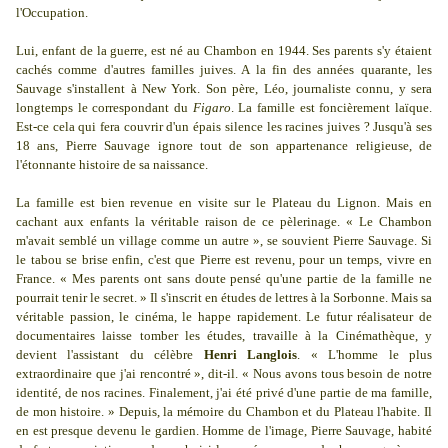
l'Occupation.
Lui, enfant de la guerre, est né au Chambon en 1944. Ses parents s'y étaient
cachés comme d'autres familles juives. A la fin des années quarante, les
Sauvage s'installent à New York. Son père, Léo, journaliste connu, y sera
longtemps le correspondant du
Figaro
. La famille est foncièrement laïque.
Est-ce cela qui fera couvrir d'un épais silence les racines juives ? Jusqu'à ses
18 ans, Pierre Sauvage ignore tout de son appartenance religieuse, de
l'étonnante histoire de sa naissance.
La famille est bien revenue en visite sur le Plateau du Lignon. Mais en
cachant aux enfants la véritable raison de ce pèlerinage. « Le Chambon
m'avait semblé un village comme un autre », se souvient Pierre Sauvage. Si
le tabou se brise enfin, c'est que Pierre est revenu, pour un temps, vivre en
France. « Mes parents ont sans doute pensé qu'une partie de la famille ne
pourrait tenir le secret. » Il s'inscrit en études de lettres à la Sorbonne. Mais sa
véritable passion, le cinéma, le happe rapidement. Le futur réalisateur de
documentaires laisse tomber les études, travaille à la Cinémathèque, y
devient l'assistant du célèbre
Henri Langlois
. « L'homme le plus
extraordinaire que j'ai rencontré », dit-il. « Nous avons tous besoin de notre
identité, de nos racines. Finalement, j'ai été privé d'une partie de ma famille,
de mon histoire. » Depuis, la mémoire du Chambon et du Plateau l'habite. Il
en est presque devenu le gardien. Homme de l'image, Pierre Sauvage, habité