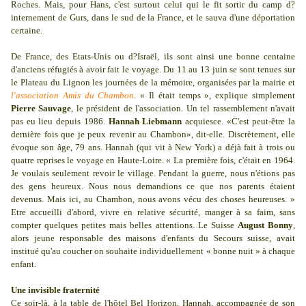
Roches. Mais, pour Hans, c'est surtout celui qui le fit sortir du camp d?
internement de Gurs, dans le sud de la France, et le sauva d'une déportation
certaine.
De France, des Etats-Unis ou d?Israël, ils sont ainsi une bonne centaine
d'anciens réfugiés à avoir fait le voyage. Du 11 au 13 juin se sont tenues sur
le Plateau du Lignon les journées de la mémoire, organisées par la mairie et
l'association Amis du Chambon
. « Il était temps », explique simplement
Pierre Sauvage
, le président de l'association. Un tel rassemblement n'avait
pas eu lieu depuis 1986.
Hannah Liebmann
acquiesce. «C'est peut-être la
dernière fois que je peux revenir au Chambon», dit-elle. Discrètement, elle
évoque son âge, 79 ans. Hannah (qui vit à New York) a déjà fait à trois ou
quatre reprises le voyage en Haute-Loire. « La première fois, c'était en 1964.
Je voulais seulement revoir le village. Pendant la guerre, nous n'étions pas
des gens heureux. Nous nous demandions ce que nos parents étaient
devenus. Mais ici, au Chambon, nous avons vécu des choses heureuses. »
Etre accueilli d'abord, vivre en relative sécurité, manger à sa faim, sans
compter quelques petites mais belles attentions. Le Suisse
August Bonny
,
alors jeune responsable des maisons d'enfants du Secours suisse, avait
institué qu'au coucher on souhaite individuellement « bonne nuit » à chaque
enfant.
Une invisible fraternité
Ce soir-là, à la table de l'hôtel Bel Horizon, Hannah, accompagnée de son