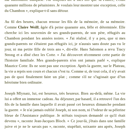
quarante millions de pétainistes. Je voulais leur montrer une exception, celle
du Chambon », explique-t-il sans détour.
Au fil des heures, chacun renoue les fils de la mémoire, de sa mémoire.
Comme
Claire Weill
, âgée d'à peine quarante ans, frêle et déterminée. Elle
cherche ici les souvenirs de ses grands-parents, de son père, réfugiés au
Chambon pendant les années noires. « J'ai réalisé, il y a peu, que si mes
grands-parents ne s'étaient pas réfugiés ici, je n'aurais sans doute pas vu le
jour, ni ma petite fille de trois ans », dit-elle. Hans Salomon a revu Tracy
Strong et a dîné chez les Cotte. « J'ai découvert récemment cette partie de
l'histoire familiale. Mes grands-parents n'en ont jamais parlé », explique
Maurice Cotte. Ils ne sont pas une exception. Après la guerre, sur le Plateau,
la vie a repris son cours et chacun s?est tu. Comme si, de tout cela, il n'y avait
pas de quoi finalement faire un plat ; comme s'il ne s?agissait que d?un
héroïsme bien ordinaire.
Joseph Mlynarz, lui, est heureux, très heureux. Bien au-delà, même. La vie
lui a offert un immense cadeau. Au déjeuner, par hasard, il a retrouvé l'un des
fils de la famille dans laquelle il avait passé cet heureux dimanche pendant
la guerre. « Je n'ai jamais oublié Joseph, ni son nom, ni l?odeur de sa pèlerine
bleue de l'Assistance publique. Je m'étais toujours demandé ce qu'il était
devenu », raconte Jean-Jacques Bloch. « Ce jour-là, j'étais dans une famille
juive et je ne le savais pas », raconte, stupéfait, soixante ans après, Joseph