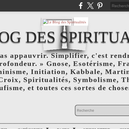
OG DES SPIRITU
as appauvrir. Simplifier, c'est rendr
profondeur. » Gnose, Esotérisme, F
inisme, Initiation, Kabbale, Marti
Croix, Spiritualités, Symbolisme, T
ufisme, et toutes ces sortes de choses