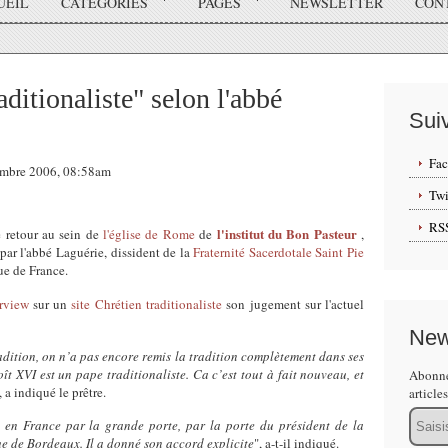
UEIL
CATÉGORIES
PAGES
NEWSLETTER
CON
ditionaliste" selon l'abbé
Sui
Fa
tembre 2006, 08:58am
Twi
RS
l'institut du Bon Pasteur
 retour au sein de
l'église de Rome
de
,
par l'abbé Laguérie, dissident de la
Fraternité Sacerdotale Saint Pie
ue de France.
erview
sur un
site Chrétien traditionaliste
son jugement sur l'actuel
New
dition, on n’a pas encore remis la tradition complètement dans ses
ît XVI est un pape traditionaliste. Ca c’est tout à fait nouveau, et
Abonne
, a indiqué le prêtre.
article
Email
ée en France par la grande porte, par la porte du président de la
e de Bordeaux. Il a donné son accord explicite
", a-t-il indiqué.