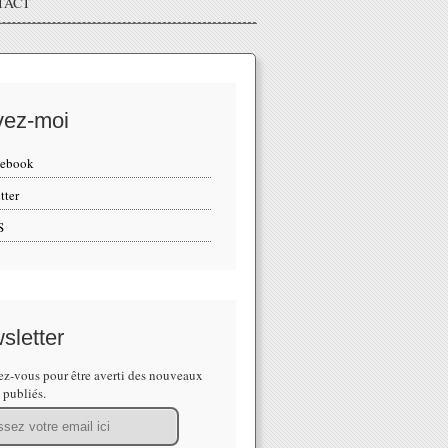
TACT
vez-moi
cebook
tter
S
sletter
z-vous pour être averti des nouveaux
s publiés.