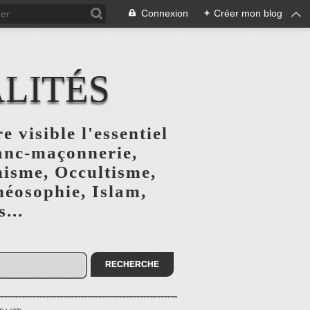
Connexion
+
Créer mon blog
ALITÉS
e visible l'essentiel
ranc-maçonnerie,
nisme, Occultisme,
héosophie, Islam,
...