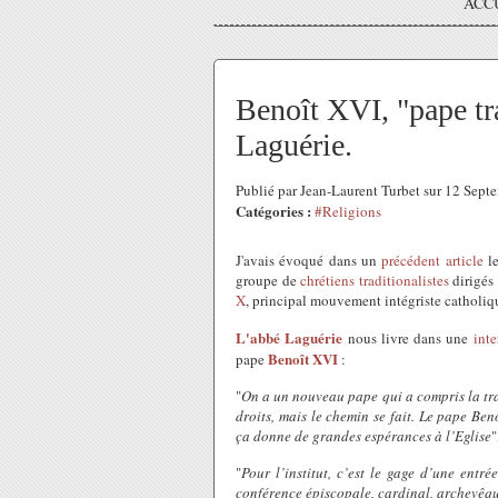
ACC
Benoît XVI, "pape tra
Laguérie.
Publié par Jean-Laurent Turbet sur 12 Sep
Catégories :
#Religions
J'avais évoqué dans un
précédent article
le
groupe de
chrétiens traditionalistes
dirigés 
X
, principal mouvement intégriste catholiq
L'abbé Laguérie
nous livre dans une
int
Benoît XVI
pape
:
"
On a un nouveau pape qui a compris la tra
droits, mais le chemin se fait. Le pape Beno
ça donne de grandes espérances à l’Eglise
"
"
Pour l’institut, c’est le gage d’une entr
conférence épiscopale, cardinal, archevêqu