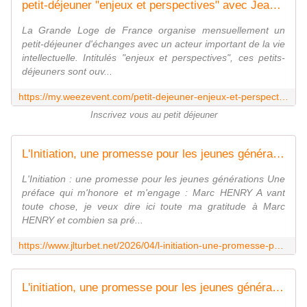
petit-déjeuner "enjeux et perspectives" avec Jean-Laurent Turbet
La Grande Loge de France organise mensuellement un
petit-déjeuner d'échanges avec un acteur important de la vie
intellectuelle. Intitulés "enjeux et perspectives", ces petits-
déjeuners sont ouv...
https://my.weezevent.com/petit-dejeuner-enjeux-et-perspectives-avec-jean-laurent-turbet
Inscrivez vous au petit déjeuner
L'Initiation, une promesse pour les jeunes générations, de Jean-Laurent Turbet - Le Blog des Spiritualités
L'Initiation : une promesse pour les jeunes générations Une
préface qui m'honore et m'engage : Marc HENRY A vant
toute chose, je veux dire ici toute ma gratitude à Marc
HENRY et combien sa pré...
https://www.jlturbet.net/2026/04/l-initiation-une-promesse-pour-les-jeunes-generations-de-jean-laurent-turbet.html
L'initiation, une promesse pour les jeunes générations - - (EAN13 : 9782487319608) | Boutique V PUBLICATIONS éditions