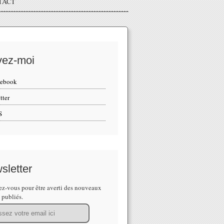
TACT
vez-moi
cebook
tter
S
sletter
z-vous pour être averti des nouveaux
s publiés.