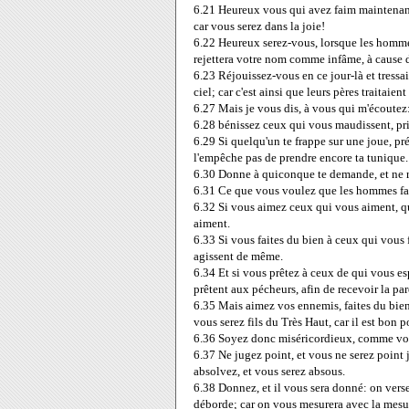
6.21
Heureux vous qui avez faim maintenant
car vous serez dans la joie!
6.22
Heureux serez-vous, lorsque les hommes
rejettera votre nom comme infâme, à cause 
6.23
Réjouissez-vous en ce jour-là et tressa
ciel; car c'est ainsi que leurs pères traitaien
6.27
Mais je vous dis, à vous qui m'écoutez
6.28
bénissez ceux qui vous maudissent, pri
6.29
Si quelqu'un te frappe sur une joue, pr
l'empêche pas de prendre encore ta tunique.
6.30
Donne à quiconque te demande, et ne ré
6.31
Ce que vous voulez que les hommes fas
6.32
Si vous aimez ceux qui vous aiment, qu
aiment.
6.33
Si vous faites du bien à ceux qui vous 
agissent de même.
6.34
Et si vous prêtez à ceux de qui vous es
prêtent aux pécheurs, afin de recevoir la par
6.35
Mais aimez vos ennemis, faites du bien,
vous serez fils du Très Haut, car il est bon p
6.36
Soyez donc miséricordieux, comme votr
6.37
Ne jugez point, et vous ne serez point
absolvez, et vous serez absous.
6.38
Donnez, et il vous sera donné: on vers
déborde; car on vous mesurera avec la mesur