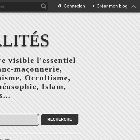
Connexion
+
Créer mon blog
ALITÉS
e visible l'essentiel
ranc-maçonnerie,
nisme, Occultisme,
héosophie, Islam,
...