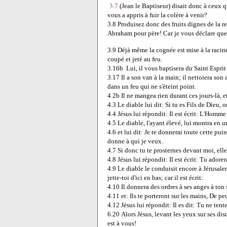
3.7
(Jean le Baptiseur) disait donc à ceux q
vous a appris à fuir la colère à venir?
3.8
Produisez donc des fruits dignes de la 
Abraham pour père! Car je vous déclare que 
3.9
Déjà même la cognée est mise à la racine
coupé et jeté au feu.
3.16
b Lui, il vous baptisera du Saint Esprit 
3.17
Il a son van à la main; il nettoiera son a
dans un feu qui ne s'éteint point.
4.2
b Il ne mangea rien durant ces jours-là, et
4.3
Le diable lui dit: Si tu es Fils de Dieu,
4.4
Jésus lui répondit: Il est écrit: L'Homm
4.5
Le diable, l'ayant élevé, lui montra en u
4.6
et lui dit: Je te donnerai toute cette pui
donne à qui je veux.
4.7
Si donc tu te prosternes devant moi, elle 
4.8
Jésus lui répondit: Il est écrit: Tu adorer
4.9
Le diable le conduisit encore à Jérusalem,
jette-toi d'ici en bas; car il est écrit:
4.10
Il donnera des ordres à ses anges à ton s
4.11
et: Ils te porteront sur les mains, De p
4.12
Jésus lui répondit: Il es dit: Tu ne tent
6.20
Alors Jésus, levant les yeux sur ses di
est à vous!