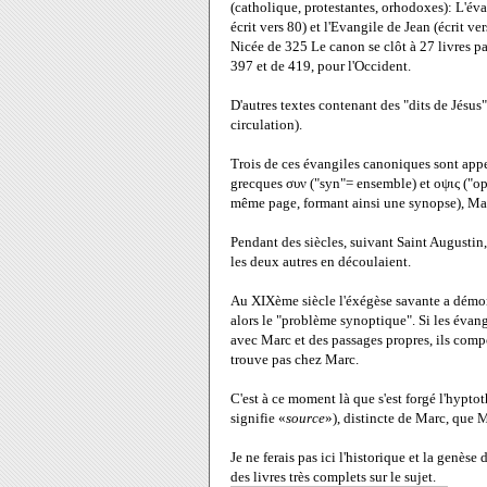
(catholique, protestantes, orhodoxes): L'éva
écrit vers 80) et l'Evangile de Jean (écrit v
Nicée de 325 Le canon se clôt à 27 livres 
397 et de 419, pour l'Occident.
D'autres textes contenant des "dits de Jésu
circulation).
Trois de ces évangiles canoniques sont appe
grecques συν ("syn"= ensemble) et οψις ("ops
même page, formant ainsi une synopse), Mar
Pendant des siècles, suivant Saint Augustin,
les deux autres en découlaient.
Au XIXème siècle l'éxégèse savante a démont
alors le "problème synoptique". Si les évan
avec Marc et des passages propres, ils co
trouve pas chez Marc.
C'est à ce moment là que s'est forgé l'hypt
signifie «
source
»), distincte de Marc, que
Je ne ferais pas ici l'historique et la genès
des livres très complets sur le sujet.