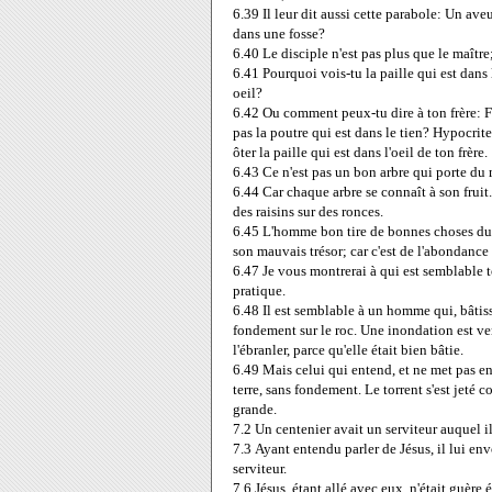
6.39
Il leur dit aussi cette parabole: Un a
dans une fosse?
6.40
Le disciple n'est pas plus que le maîtr
6.41
Pourquoi vois-tu la paille qui est dans l
oeil?
6.42
Ou comment peux-tu dire à ton frère: Frè
pas la poutre qui est dans le tien? Hypocrit
ôter la paille qui est dans l'oeil de ton frère.
6.43
Ce n'est pas un bon arbre qui porte du 
6.44
Car chaque arbre se connaît à son fruit
des raisins sur des ronces.
6.45
L'homme bon tire de bonnes choses du b
son mauvais trésor; car c'est de l'abondance
6.47
Je vous montrerai à qui est semblable 
pratique.
6.48
Il est semblable à un homme qui, bâtis
fondement sur le roc. Une inondation est venu
l'ébranler, parce qu'elle était bien bâtie.
6.49
Mais celui qui entend, et ne met pas e
terre, sans fondement. Le torrent s'est jeté c
grande.
7.2
Un centenier avait un serviteur auquel il 
7.3
Ayant entendu parler de Jésus, il lui env
serviteur.
7.6
Jésus, étant allé avec eux, n'était guèr