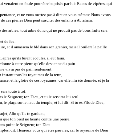
ui venaient en foule pour être baptisés par lui: Races de vipères, qui
repentance, et ne vous mettez pas à dire en vous-mêmes: Nous avons
de ces pierres Dieu peut susciter des enfants à Abraham.
 des arbres: tout arbre donc qui ne produit pas de bons fruits sera
et de feu.
ire, et il amassera le blé dans son grenier, mais il brûlera la paille
, après qu'ils furent écoulés, il eut faim.
 ordonne à cette pierre qu'elle devienne du pain.
e ne vivra pas de pain seulement.
n instant tous les royaumes de la terre,
ssance, et la gloire de ces royaumes; car elle m'a été donnée, et je la
sera toute à toi.
as le Seigneur, ton Dieu, et tu le serviras lui seul.
 le plaça sur le haut du temple, et lui dit: Si tu es Fils de Dieu,
ujet, Afin qu'ils te gardent;
eur que ton pied ne heurte contre une pierre.
eras point le Seigneur, ton Dieu.
sciples, dit: Heureux vous qui êtes pauvres, car le royaume de Dieu