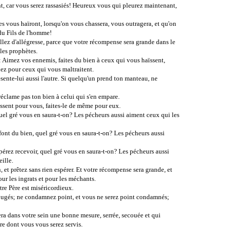
, car vous serez rassasiés! Heureux vous qui pleurez maintenant,
 vous haïront, lorsqu'on vous chassera, vous outragera, et qu'on
du Fils de l'homme!
illez d'allégresse, parce que votre récompense sera grande dans le
t les prophètes.
: Aimez vos ennemis, faites du bien à ceux qui vous haïssent,
ez pour ceux qui vous maltraitent.
ésente-lui aussi l'autre. Si quelqu'un prend ton manteau, ne
clame pas ton bien à celui qui s'en empare.
sent pour vous, faites-le de même pour eux.
el gré vous en saura-t-on? Les pécheurs aussi aiment ceux qui les
font du bien, quel gré vous en saura-t-on? Les pécheurs aussi
pérez recevoir, quel gré vous en saura-t-on? Les pécheurs aussi
eille.
 et prêtez sans rien espérer. Et votre récompense sera grande, et
our les ingrats et pour les méchants.
e Père est miséricordieux.
 jugés; ne condamnez point, et vous ne serez point condamnés;
era dans votre sein une bonne mesure, serrée, secouée et qui
e dont vous vous serez servis.