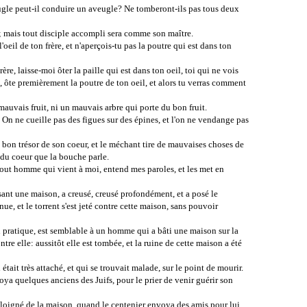
veugle peut-il conduire un aveugle? Ne tomberont-ils pas tous deux
e; mais tout disciple accompli sera comme son maître.
'oeil de ton frère, et n'aperçois-tu pas la poutre qui est dans ton
re, laisse-moi ôter la paille qui est dans ton oeil, toi qui ne vois
e, ôte premièrement la poutre de ton oeil, et alors tu verras comment
mauvais fruit, ni un mauvais arbre qui porte du bon fruit.
. On ne cueille pas des figues sur des épines, et l'on ne vendange pas
on trésor de son coeur, et le méchant tire de mauvaises choses de
 du coeur que la bouche parle.
tout homme qui vient à moi, entend mes paroles, et les met en
sant une maison, a creusé, creusé profondément, et a posé le
e, et le torrent s'est jeté contre cette maison, sans pouvoir
n pratique, est semblable à un homme qui a bâti une maison sur la
ontre elle: aussitôt elle est tombée, et la ruine de cette maison a été
était très attaché, et qui se trouvait malade, sur le point de mourir.
oya quelques anciens des Juifs, pour le prier de venir guérir son
e éloigné de la maison, quand le centenier envoya des amis pour lui