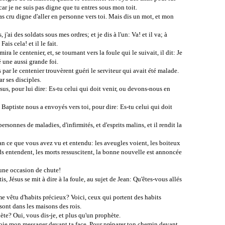
car je ne suis pas digne que tu entres sous mon toit.
as cru digne d'aller en personne vers toi. Mais dis un mot, et mon
j'ai des soldats sous mes ordres; et je dis à l'un: Va! et il va; à
Fais cela! et il le fait.
ra le centenier, et, se tournant vers la foule qui le suivait, il dit: Je
é une aussi grande foi.
 par le centenier trouvèrent guéri le serviteur qui avait été malade.
r ses disciples.
sus, pour lui dire: Es-tu celui qui doit venir, ou devons-nous en
n Baptiste nous a envoyés vers toi, pour dire: Es-tu celui qui doit
rsonnes de maladies, d'infirmités, et d'esprits malins, et il rendit la
Jean ce que vous avez vu et entendu: les aveugles voient, les boiteux
rds entendent, les morts ressuscitent, la bonne nouvelle est annoncée
 une occasion de chute!
s, Jésus se mit à dire à la foule, au sujet de Jean: Qu'êtes-vous allés
e vêtu d'habits précieux? Voici, ceux qui portent des habits
sont dans les maisons des rois.
te? Oui, vous dis-je, et plus qu'un prophète.
'envoie mon messager devant ta face, Pour préparer ton chemin devant