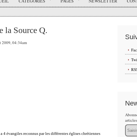
UEIL
CATÉGORIES
PAGES
NEWSLETTER
CON
de la Source Q.
Sui
let 2009, 04:34am
Fa
Twi
RS
New
Abonne
article
Email
y a 4 évangiles reconnus par les différentes églises chrétiennes