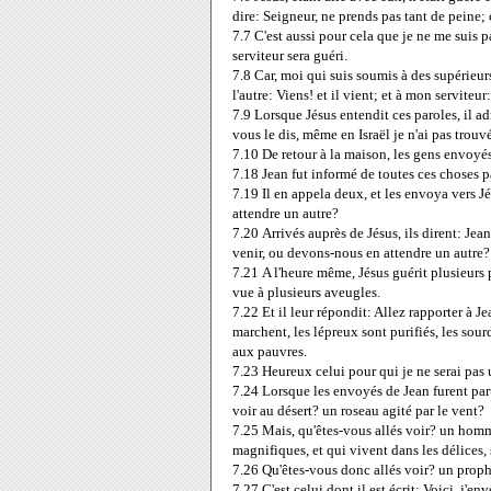
dire: Seigneur, ne prends pas tant de peine; 
7.7
C'est aussi pour cela que je ne me suis p
serviteur sera guéri.
7.8
Car, moi qui suis soumis à des supérieurs, 
l'autre: Viens! et il vient; et à mon serviteur: 
7.9
Lorsque Jésus entendit ces paroles, il admi
vous le dis, même en Israël je n'ai pas trouv
7.10
De retour à la maison, les gens envoyés
7.18
Jean fut informé de toutes ces choses pa
7.19
Il en appela deux, et les envoya vers Jé
attendre un autre?
7.20
Arrivés auprès de Jésus, ils dirent: Jea
venir, ou devons-nous en attendre un autre?
7.21
A l'heure même, Jésus guérit plusieurs pe
vue à plusieurs aveugles.
7.22
Et il leur répondit: Allez rapporter à 
marchent, les lépreux sont purifiés, les sou
aux pauvres.
7.23
Heureux celui pour qui je ne serai pas
7.24
Lorsque les envoyés de Jean furent parti
voir au désert? un roseau agité par le vent?
7.25
Mais, qu'êtes-vous allés voir? un homm
magnifiques, et qui vivent dans les délices, 
7.26
Qu'êtes-vous donc allés voir? un prophè
7.27
C'est celui dont il est écrit: Voici, j