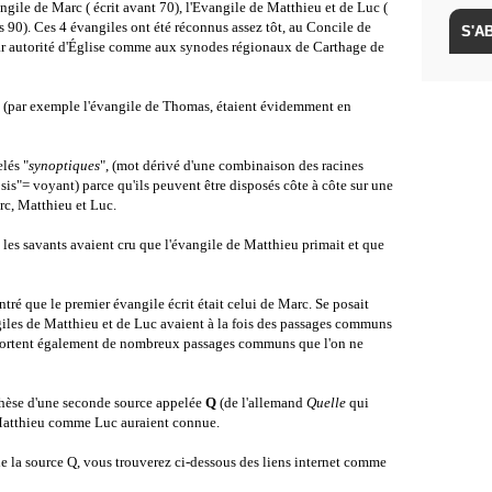
ngile de Marc ( écrit avant 70), l'Evangile de Matthieu et de Luc (
ers 90). Ces 4 évangiles ont été réconnus assez tôt, au Concile de
par autorité d'Église comme aux synodes régionaux de Carthage de
s" (par exemple l'évangile de Thomas, étaient évidemment en
lés "
synoptiques
", (mot dérivé d'une combinaison des racines
is"= voyant) parce qu'ils peuvent être disposés côte à côte sur une
c, Matthieu et Luc.
 les savants avaient cru que l'évangile de Matthieu primait et que
ré que le premier évangile écrit était celui de Marc. Se posait
giles de Matthieu et de Luc avaient à la fois des passages communs
mportent également de nombreux passages communs que l'on ne
othèse d'une seconde source appelée
Q
(de l'allemand
Quelle
qui
 Matthieu comme Luc auraient connue.
e de la source Q, vous trouverez ci-dessous des liens internet comme