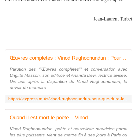
Jean-Laurent Turbet
Œuvres complètes : Vinod Rughoonundun : Pour que dure le poète
Parution des *"Œuvres complètes"* et conversation avec
Brigitte Masson, son éditrice et Ananda Devi, lectrice avisée.
Dix ans après la disparition de Vinod Rughoonundun, le
devoir de mémoire ...
https://lexpress.mu/s/vinod-rughoonundun-pour-que-dure-le-poete-548945?utm_medium=Social&utm_source=Facebook&fbclid=IwY2xjawQVCilleHRuA2FlbQIxMQBicmlkETFDMTNiNEpRU1FYaGJ0SUpmc3J0YwZhcHBfaWQQMjIyMDM5MTc4ODIwMDg5MgABHjrkhrVjPOWv4VC6XjIo9ankv-kcnSYDmXJjn2-1donN_asjvd9uc5f70xfK_aem_r9dg3plJ6FiTQPicrcBUPA
Quand il est mort le poète... Vinod
Vinod Rughoonundun, poète et nouvelliste mauricien parmi
les plus puissants, vient de mettre fin à ses jours à Paris où