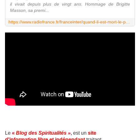
il vivait depuis plus de vingt ans. Hommage de Brigitte
Masson, sa premi...
https://www.radiofrance.fr/franceinter/quand-il-est-mort-le-poete-vinod-7917086
Le
«
Blog des Spiritualités »
,
est un
site
d'information libre et indépendant
traitant