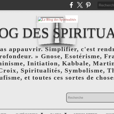
OG DES SPIRITU
as appauvrir. Simplifier, c'est rendr
profondeur. » Gnose, Esotérisme, F
inisme, Initiation, Kabbale, Marti
Croix, Spiritualités, Symbolisme, T
ufisme, et toutes ces sortes de choses