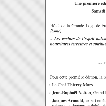
Une première édit
Samedi 
Hôtel de la Grande Loge de F
Rome)
«
Les racines de l’esprit nais
nourritures terrestres et spiritue
Jean R
Pour cette première édition, la r
Thierry Marx
Le Chef
,
Jean-Raphaël Notton
, Grand 
Jacques Arnould
, expert en é
sciences et docteur en théologi