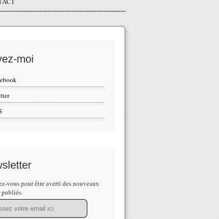
TACT
vez-moi
cebook
tter
S
sletter
z-vous pour être averti des nouveaux
s publiés.