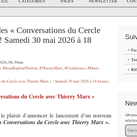
UEIL
CATÉGORIES
PAGES
NEWSLETTER
CON
s « Conversations du Cercle
Sui
 ! Samedi 30 mai 2026 à 18
Fa
Twi
 2026, 06:30am
e
,
#JeanRaphaëlNotton
,
#ThierryMarx
,
#Conférence
,
#Diner
RS
rsations du Cercle avec Thierry Marx »
New
 le plaisir d’annoncer le lancement d’un nouveau
Abonne
article
».
s Conversations du Cercle avec Thierry
Marx
Email