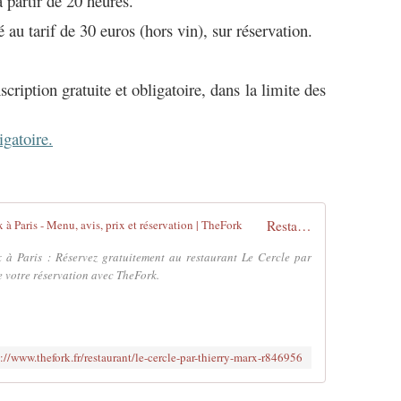
 partir de 20 heures.
au tarif de 30 euros (hors vin), sur réservation.
scription gratuite et obligatoire, dans la limite des
igatoire.
Restaurant Le Cercle par Thierry Marx à Paris - Menu, avis, prix et réservation | TheFork
 à Paris : Réservez gratuitement au restaurant Le Cercle par
 votre réservation avec TheFork.
://www.thefork.fr/restaurant/le-cercle-par-thierry-marx-r846956