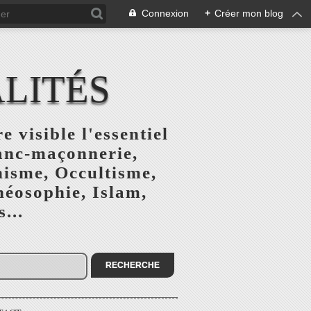
Connexion
+
Créer mon blog
ALITÉS
e visible l'essentiel
ranc-maçonnerie,
nisme, Occultisme,
héosophie, Islam,
...