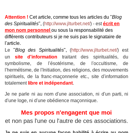
Attention !
Cet article, comme tous les articles du "
Blog
des Spiritualités
",
(
http://www.jlturbet.net/
) - est
écrit en
mon nom personnel
ou sous la responsabilité des
différents contributeurs si je ne suis pas le signataire de
l'article.
Le
"
Blog des Spiritualités
",
(
http://www.jlturbet.net/
) est
un
site d'information
traitant des
spiritualités, du
symbolisme, de l'ésotérisme, de l'occultisme, de
l'hermétisme, de l'Initiation, des religions, des mouvements
spirituels, de la franc-maçonnerie etc., site d'information
t
otalement
libre et indépendant
.
Je ne parle ni au nom d'une association, ni d'un parti, ni
d'une loge, ni d'une obédience maçonnique.
Mes propos n'engagent que moi
et non pas l'une ou l'autre de ces associations.
Je ne suis en aucune façon habilité à écrire au nom