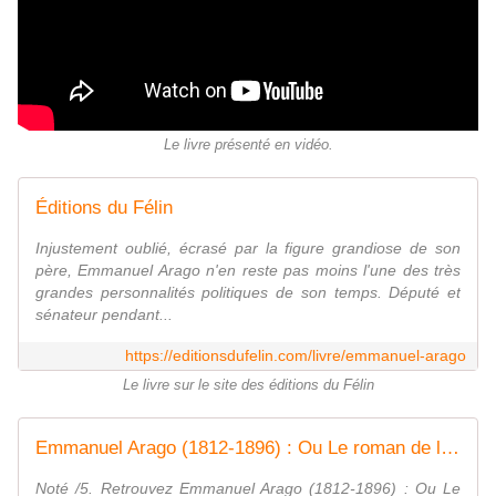
Le livre présenté en vidéo.
Éditions du Félin
Injustement oublié, écrasé par la figure grandiose de son
père, Emmanuel Arago n'en reste pas moins l'une des très
grandes personnalités politiques de son temps. Député et
sénateur pendant...
https://editionsdufelin.com/livre/emmanuel-arago
Le livre sur le site des éditions du Félin
Emmanuel Arago (1812-1896) : Ou Le roman de la République
Noté /5. Retrouvez Emmanuel Arago (1812-1896) : Ou Le