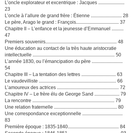
L’oncle explorateur et excentrique : Jacques ......................
23
L’oncle à l’allure de grand frère : Étienne .......................... 28
Le père, Arago le grand : François.................................... 37
Chapitre II – L’enfance et la jeunesse d’Emmanuel ..........
47
Premiers souvenirs............................................................ 48
Une éducation au contact de la très haute aristocratie
intellectuelle ..................................................................... 50
L’année 1830, ou l’émancipation du père ..........................
54
Chapitre III – La tentation des lettres ............................. 63
Le vaudevilliste ................................................................. 66
L’amoureux des actrices .................................................... 72
Chapitre IV – Le frère élu de George Sand ..................... 79
La rencontre ..................................................................... 79
Une relation fraternelle ..................................................... 80
Une correspondance exceptionnelle ..................................
83
Première époque : 1835-1840........................................... 84