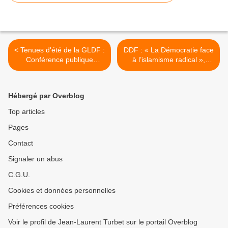
< Tenues d'été de la GLDF :
DDF : « La Démocratie face
Conférence publique
à l’islamisme radical »,
inaugurale du Grand-Maître
dîner-débat avec la
Pierre-Marie ADAM le 6
Sénatrice Nathalie Delattre
juillet 2021.
le 14 septembre 2021 au
Hébergé par Overblog
Sénat. >
Top articles
Pages
Contact
Signaler un abus
C.G.U.
Cookies et données personnelles
Préférences cookies
Voir le profil de Jean-Laurent Turbet sur le portail Overblog