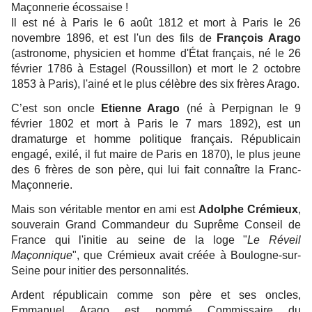
Maçonnerie écossaise !
Il est né à Paris le 6 août 1812 et mort à Paris le 26
novembre 1896, et est l'un des fils de
François Arago
(astronome, physicien et homme d'État français, né le 26
février 1786 à Estagel (Roussillon) et mort le 2 octobre
1853 à Paris), l'ainé et le plus célèbre des six frères Arago.
C’est son oncle
Etienne Arago
(né à Perpignan le 9
février 1802 et mort à Paris le 7 mars 1892), est un
dramaturge et homme politique français. Républicain
engagé, exilé, il fut maire de Paris en 1870), le plus jeune
des 6 frères de son père, qui lui fait connaître la Franc-
Maçonnerie.
Mais son véritable mentor en ami est
Adolphe Crémieux
,
souverain Grand Commandeur du Suprême Conseil de
France qui l'initie au seine de la loge "
Le Réveil
Maçonnique
", que Crémieux avait créée à Boulogne-sur-
Seine pour initier des personnalités.
Ardent républicain comme son père et ses oncles,
Emmanuel Arago est nommé Commissaire du