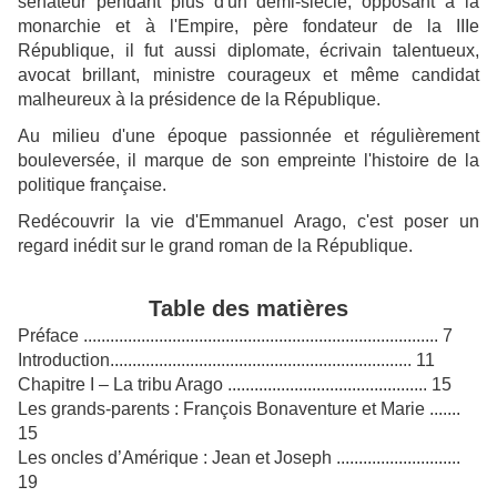
sénateur pendant plus d'un demi-siècle, opposant à la
monarchie et à l'Empire, père fondateur de la IIIe
République, il fut aussi diplomate, écrivain talentueux,
avocat brillant, ministre courageux et même candidat
malheureux à la présidence de la République.
Au milieu d'une époque passionnée et régulièrement
bouleversée, il marque de son empreinte l'histoire de la
politique française.
Redécouvrir la vie d'Emmanuel Arago, c'est poser un
regard inédit sur le grand roman de la République.
Table des matières
Préface ................................................................................ 7
Introduction.................................................................... 11
Chapitre I – La tribu Arago ............................................. 15
Les grands-parents : François Bonaventure et Marie .......
15
Les oncles d’Amérique : Jean et Joseph ............................
19