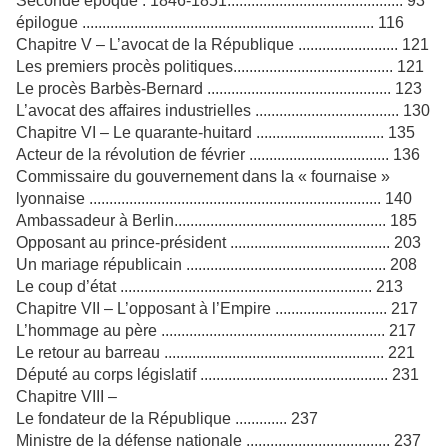
Seconde époque : 1846-1851............................................ 93
épilogue ......................................................................... 116
Chapitre V – L’avocat de la République ......................... 121
Les premiers procès politiques........................................ 121
Le procès Barbès-Bernard .............................................. 123
L’avocat des affaires industrielles .................................... 130
Chapitre VI – Le quarante-huitard ................................ 135
Acteur de la révolution de février ................................... 136
Commissaire du gouvernement dans la « fournaise »
lyonnaise ......................................................................... 140
Ambassadeur à Berlin..................................................... 185
Opposant au prince-président ........................................ 203
Un mariage républicain .................................................. 208
Le coup d’état ............................................................... 213
Chapitre VII – L’opposant à l’Empire ............................ 217
L’hommage au père ........................................................ 217
Le retour au barreau ....................................................... 221
Député au corps législatif ............................................... 231
Chapitre VIII –
Le fondateur de la République ............. 237
Ministre de la défense nationale .................................... 237